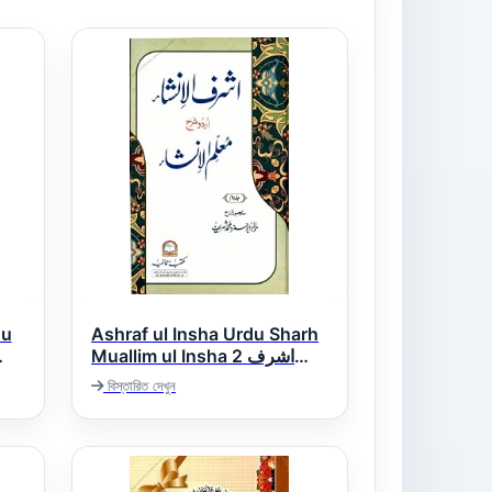
du
Ashraf ul Insha Urdu Sharh
Muallim ul Insha 2 اشرف
الانشاء اردو شرح معلم الانشاء
বিস্তারিত দেখুন