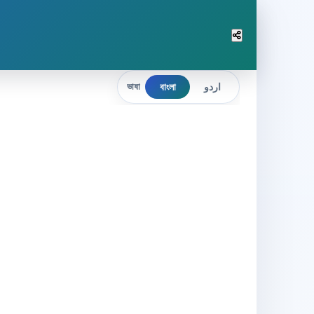
বাংলা
اردو
ভাষা