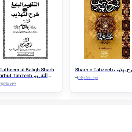
 Tafheem ul Baligh Sharh
Sharh e Tahzeeb ھذیب
rhut Tahzeeb التفہیم
বিস্তারিত দেখুন
البلیغ شرح اردو شرح التہ
স্তারিত দেখুন