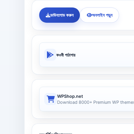
ডাউনলোড করুন
অনলাইন পড়ুন
কওমী পাঠাগার
WPShop.net
Download 8000+ Premium WP themes