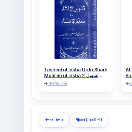
Tasheel ul Insha Urdu Sharh
Al
Sha
Muallim ul Insha 2 تسھیل
ذیب
الانشاء اردو شرح معلم الانشاء
বিস্তারিত দেখুন
বি
সব কিতাব
একই ক্যাটাগরি