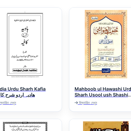
dia Urdu Sharh Kafia
Mahboob ul Hawashi Ur
ھادیہ اردو شرح کا
Sharh Usool ush Shashi
محبوب الحواشی اردو شرح
স্তারিত দেখুন
বিস্তারিত দেখুন
اصول الشاشی