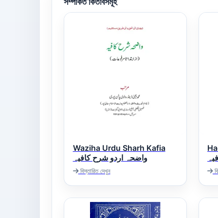
সম্পর্কিত কিতাবসমূহ
Waziha Urdu Sharh Kafia
Ha
فیہ
واضحہ اردو شرح کافیہ
বিস্তারিত দেখুন
বি