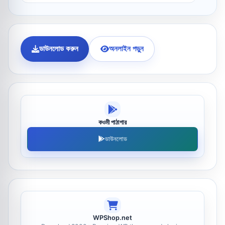
ডাউনলোড করুন
অনলাইন পড়ুন
কওমী পাঠাগার
ডাউনলোড
WPShop.net