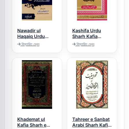
Nawadir ul
Kashifa Urdu
Haqaiq Urdu
Sharh Kafia
Sharh Kanz ud
Morab کاشفہ اردو
বিস্তারিত দেখুন
বিস্তারিত দেখুন
شرح کافیہ معرب
Daqaiq نوادر
الحقائق اردو شرح
کنز الدقائق
Khademat ul
Tahreer e Sanbat
Kafia Sharh e
Arabi Sharh Kafia