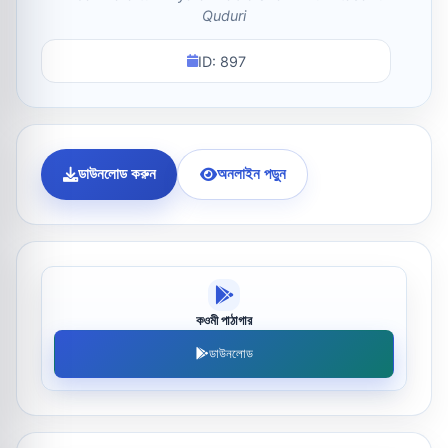
Quduri
ID: 897
ডাউনলোড করুন
অনলাইন পড়ুন
কওমী পাঠাগার
ডাউনলোড