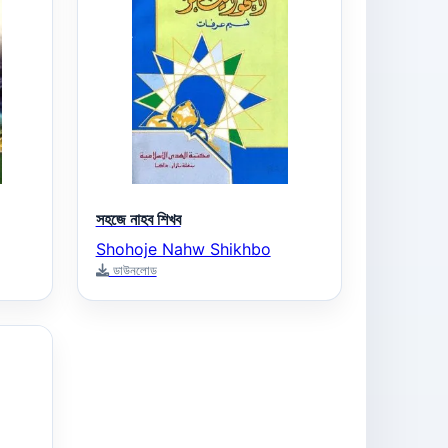
সহজে নাহব শিখব
Shohoje Nahw Shikhbo
ডাউনলোড