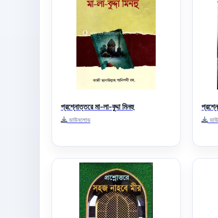
প্রশ্নোত্তরে মা-লা-বুদ্দা মিনহু
প্রশ্
ডাউনলোড
ডাউ