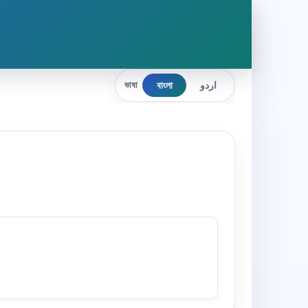
বাংলা
اردو
ভাষা