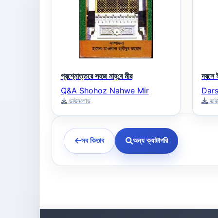
প্রশ্নোত্তরে সহজ নাহ্‌বে মীর
দরসে ই
Q&A Shohoz Nahwe Mir
Dars
ডাউনলোড
ডাউ
সব কিতাব
অন্য ক্যাটাগরি