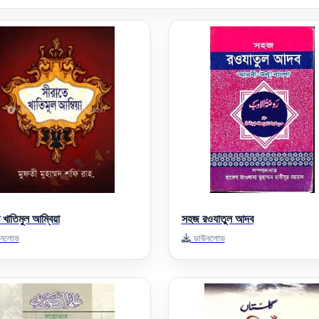
 খাতিমুল আম্বিয়া
সহজ রওযাতুল আদব
নলোড
ডাউনলোড