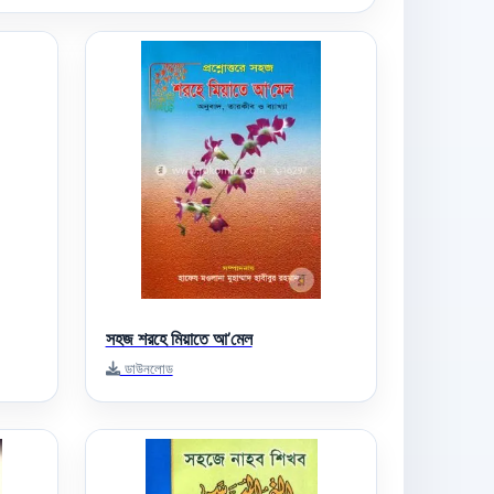
সহজ শরহে মিয়াতে আ’মেল
ডাউনলোড