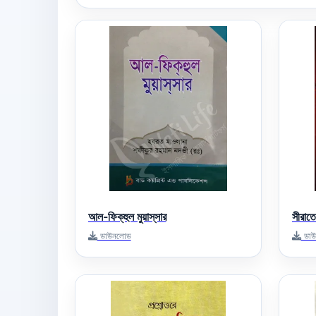
আল-ফিক্‌হুল মুয়াস্‌সার
সীরাতে
ডাউনলোড
ডাউ