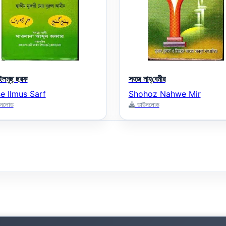
লমুছ্‌ ছরফ
সহজ নাহ্‌বেমীর
e Ilmus Sarf
Shohoz Nahwe Mir
নলোড
ডাউনলোড