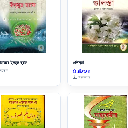
নোত্তরে ইলমুছ ছরফ
গুলিস্তাঁ
নলোড
Gulistan
ডাউনলোড