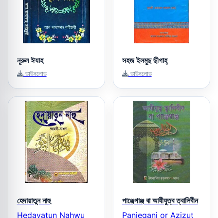
নূরুল ঈযাহ
সহজ ইলমুছ ছীগাহ্‌
ডাউনলোড
ডাউনলোড
হেদায়াতুন নাহু
পাঞ্জেগাঞ্জ বা আযীযুত্ব ত্বালিবীন
Hedayatun Nahwu
Panjeganj or Azizut