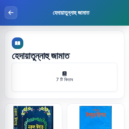
হেদায়াতুন্নাহু জামাত
হেদায়াতুন্নাহু জামাত
7 টি কিতাব