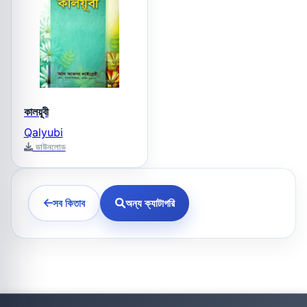
কালয়ূবী
Qalyubi
ডাউনলোড
সব কিতাব
অন্য ক্যাটাগরি