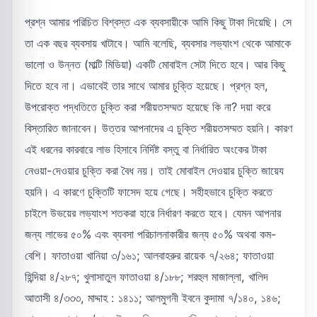
প্রশ্ন আমার পরিচিত বিশ্বস্ত এক ব্যবসায়ীকে আমি কিছু টাকা দিয়েছি। সে
তা এক বছর ব্যবসায় খাটাবে। আমি বলেছি, ব্যবসার লভ্যাংশ থেকে আমাকে
ভালো ও উন্নত (মাল্টি মিডিয়া) একটি মোবাইল সেটা দিতে হবে। আর কিছু
দিতে হবে না। এভাবেই তার সাথে আমার চুক্তি হয়েছে। প্রশ্ন হল,
উপরোক্ত পদ্ধতিতে চুক্তি করা শরীয়তসম্মত হয়েছে কি না? দয়া করে
বিস্তারিত জানাবেন। উত্তর আপনাদের এ চুক্তি শরীয়তসম্মত হয়নি। কারণ
এই ধরনের কারবারে লাভ হিসাবে নির্দিষ্ট বস্তু বা নির্ধারিত অংকের টাকা
নেওয়া-দেওয়ার চুক্তি করা বৈধ নয়। তাই মোবাইল দেওয়ার চুক্তি জায়েয
হয়নি। এ কারণে চুক্তিটি ফাসেদ হয়ে গেছে। সহীহভাবে চুক্তি করতে
চাইলে উভয়ের লভ্যাংশ শতকরা হারে নির্ধারণ করতে হবে। যেমন আপনার
জন্য লাভের ৫০% এবং ব্যবসা পরিচালনাকারীর জন্য ৫০% অথবা কম-
বেশি। ফাতাওয়া খানিয়া ৩/১৬১; আলবাহরুর রায়েক ৭/২৬৪; ফাতাওয়া
হিন্দিয়া ৪/২৮৭; খুলাসাতুল ফাতাওয়া ৪/১৮৮; শরহুল মাজাল্লা, খালিদ
আতাসী ৪/৩৩৩, মাদ্দাহ : ১৪১১; আলমুগনী ইবনে কুদামা ৭/১৪০, ১৪৬;