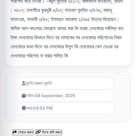
পরিশোধ করে দেওয়া। -রদ্দুল মুহতার ৩/১০২; মাজমাউয যাওয়াইদ, হাদীস
: ৭৫০৭; তাফসীরে কুরতুবী ৫/৬৭; ফাতহুল মুলহিম ৩/৪৭৬; মাজমূ
ফাতাওয়া, লাখনবী ৩/৪৮; ইমদাদুল আহকাম ২/৩৬৫ উত্তর দিয়েছেন :
মাসিক আল-কাওসার মোহরানা আদায় করা কি ফরজ দেনমোহর সর্বনিম্ন কত
টাকা দেনমোহর কিভাবে দিতে হয় তালাকের পর দেনমোহর পরিশোধের নিয়ম
দেনমোহর কখন দিতে হয় দেনমোহর উসুল কি দেনমোহর কেন দেওয়া হয়
দেনমোহর পরিশোধ না করার শাস্তি কি
মুফতি:
অজ্ঞাত মুফতি
তারিখ:
08 September, 2025
সময়:
04:53 PM
শেয়ার করুন
লিংক কপি করুন