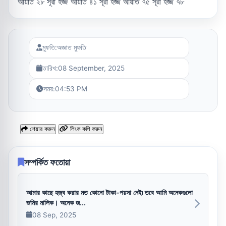
আয়াত ২৮ সূরা হজ্জ আয়াত ৪১ সূরা হজ্জ আয়াত ৭৫ সূরা হজ্জ ৭৮
মুফতি:
অজ্ঞাত মুফতি
তারিখ:
08 September, 2025
সময়:
04:53 PM
শেয়ার করুন
লিংক কপি করুন
সম্পর্কিত ফতোয়া
আমার কাছে হজ্ব করার মত কোনো টাকা-পয়সা নেই৷ তবে আমি অনেকগুলো
জমির মালিক। অনেক জ...
08 Sep, 2025