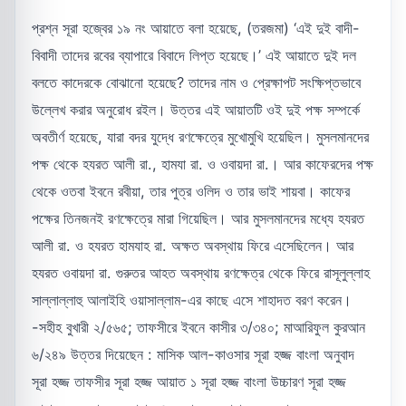
প্রশ্ন সূরা হজ্বের ১৯ নং আয়াতে বলা হয়েছে, (তরজমা) ‘এই দুই বাদী-
বিবাদী তাদের রবের ব্যাপারে বিবাদে লিপ্ত হয়েছে।’ এই আয়াতে দুই দল
বলতে কাদেরকে বোঝানো হয়েছে? তাদের নাম ও প্রেক্ষাপট সংক্ষিপ্তভাবে
উল্লেখ করার অনুরোধ রইল। উত্তর এই আয়াতটি ওই দুই পক্ষ সম্পর্কে
অবতীর্ণ হয়েছে, যারা বদর যুদ্ধে রণক্ষেত্রে মুখোমুখি হয়েছিল। মুসলমানদের
পক্ষ থেকে হযরত আলী রা., হামযা রা. ও ওবায়দা রা.। আর কাফেরদের পক্ষ
থেকে ওতবা ইবনে রবীয়া, তার পুত্র ওলিদ ও তার ভাই শায়বা। কাফের
পক্ষের তিনজনই রণক্ষেত্রে মারা গিয়েছিল। আর মুসলমানদের মধ্যে হযরত
আলী রা. ও হযরত হামযাহ রা. অক্ষত অবস্থায় ফিরে এসেছিলেন। আর
হযরত ওবায়দা রা. গুরুতর আহত অবস্থায় রণক্ষেত্র থেকে ফিরে রাসূলুল্লাহ
সাল্লাল্লাহু আলাইহি ওয়াসাল্লাম-এর কাছে এসে শাহাদত বরণ করেন।
-সহীহ বুখারী ২/৫৬৫; তাফসীরে ইবনে কাসীর ৩/৩৪০; মাআরিফুল কুরআন
৬/২৪৯ উত্তর দিয়েছেন : মাসিক আল-কাওসার সূরা হজ্জ বাংলা অনুবাদ
সূরা হজ্জ তাফসীর সূরা হজ্জ আয়াত ১ সূরা হজ্জ বাংলা উচ্চারণ সূরা হজ্জ