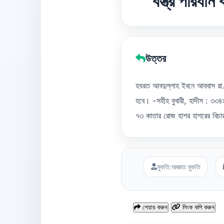
বস্ত্র পরিধা
উত্তর
হযরত আবদুল্লাহ ইবনে আববাস রা. ব
হবে। -সহীহ বুখারী, হাদীস : ৩৩৪
৭৩ কাতার রোজ হাশর হাশরের বিচার
মুফতি:
অজ্ঞাত মুফতি
শেয়ার করুন
লিংক কপি করুন