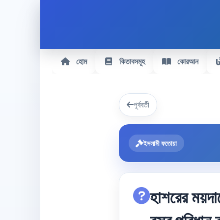
হোম
কিতাবসমূহ
কোরআন
পূর্ববর্তী
ইসলামী ফতোয়া
হাশরের ময়দা