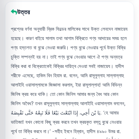
উত্তর
প্রশ্নের বর্ণনা অনুযায়ী ব্রিক ফিল্ডের মালিকের সাথে উক্ত লেনদেন নাজায়েয
হয়েছে। কারণ বাইয়ে সালাম তথা আগাম বিক্রিতে পণ্য আদায়ের সময় হলে
পণ্য হস্তগত বা বুঝে নেওয়া জরুরি। পণ্য বুঝে নেওয়ার পূর্বে উক্ত বিক্রি
চুক্তি সম্পন্নই হয় না। তাই পণ্য বুঝে নেওয়ার আগে ঐ পণ্য অন্যত্র
বিক্রি করা বা বিক্রেতাকেই বিক্রির দায়িত্ব দেওয়া সবই নাজায়েয। হাদীস
শরীফে এসেছে, হাকিম বিন হিযাম রা. বলেন, আমি রাসূলুল্লাহ সাল্লাল্লাহু
আলাইহি ওয়াসাল্লামকে জিজ্ঞাসা করলাম, ইয়া রাসূলাল্লাহ! আমি বিভিন্ন
জিনিষ ক্রয় করে থাকি। তো কোন জিনিস আমার জন্য বৈধ আর কোন
জিনিস অবৈধ? তখন রাসূলুল্লাহ সাল্লাল্লাহু আলাইহি ওয়াসাল্লাম বললেন,
يَا بْنَ أَخِي، إِذَا ابْتَعْتَ بَيْعًا فَلَا تَبِعْهُ حَتَّى تَقْبِضَهُ. ‘হে আমার
ভাতিজা! যখন কোনো কিছু ক্রয় করবে তখন ক্রয়কৃত বস্তু বুঝে নেওয়ার
পূর্বে তা বিক্রি করবে না।’ -সহীহ ইবনে হিব্বান, হাদীস ৪৯৯০ উমর রা.