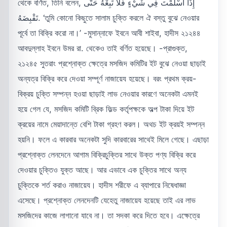
থেকে বর্ণিত, তিনি বলেন, إِذَا أَسْلَمْتَ فِي شَيْءٍ فَلَا تَبِعْهُ حَتَّى
تَقْبِضَهُ. ‘তুমি কোনো কিছুতে সালাম চুক্তি করলে ঐ বস্তু বুঝে নেওয়ার
পূর্বে তা বিক্রি করো না।’ -মুসান্নাফে ইবনে আবী শাইবা, হাদীস ২১২৪৪
আবদুল্লাহ ইবনে উমর রা. থেকেও তাই বর্ণিত হয়েছে। -প্রাগুক্ত,
২১২৪৫ সুতরাং প্রশ্নোক্ত ক্ষেত্রে মসজিদ কমিটির ইট বুঝে নেওয়া ছাড়াই
অন্যত্র বিক্রি করে দেওয়া সম্পূর্ণ নাজায়েয হয়েছে। বরং প্রথম ক্রয়-
বিক্রয় চুক্তি সম্পন্ন হওয়া ছাড়াই লাভ নেওয়ার কারণে অনেকটা এমনই
হয়ে গেল যে, মসজিদ কমিটি ব্রিক ফিল্ড কর্তৃপক্ষকে অল্প টাকা দিয়ে ইট
ক্রয়ের নামে মেয়াদান্তে বেশি টাকা গ্রহণ করল। অথচ ইট ক্রয়ই সম্পন্ন
হয়নি। ফলে এ কারবার অনেকটা সুদি কারবারের সাথেই মিলে গেছে। এছাড়া
প্রশ্নোক্ত লেনদেনে আগাম বিক্রিচুক্তির সাথে উক্ত পণ্য বিক্রি করে
দেওয়ার চুক্তিও যুক্ত আছে। আর এভাবে এক চুক্তির সাথে অন্য
চুক্তিকে শর্ত করাও নাজায়েয। হাদীস শরীফে এ ব্যাপারে নিষেধাজ্ঞা
এসেছে। প্রশ্নোক্ত লেনদেনটি যেহেতু নাজায়েয হয়েছে তাই এর লাভ
মসজিদের কাজে লাগানো যাবে না। তা সদকা করে দিতে হবে। এক্ষেত্রে