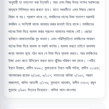
অনুযায়ী তা হস্তগত করা ইত্যাদি। আর এসব বিষয় উভয় পক্ষের স্বাক্ষরের
মাধ্যমে লিপিবদ্ধ করে রাখতে হবে। যাতে পরবর্তীতে এসব বিষয়ে কোনো
বিবাদ না হয়। প্রকাশ থাকে যে, মসজিদের দানের টাকা দাতাগণ সরাসরি
মসজিদ ও সংশ্লিষ্ট কাজে ব্যবহার করার জন্যই দিয়ে থাকে। মসজিদের
দানের টাকা দিয়ে ব্যবসা করার প্রচলন আমাদের সমাজে নেই। এছাড়া
বর্তমানে আমানতদারির খুব অভাব। এমন পরিস্থিতিতে মসজিদের সাধারণ
দানের টাকা দিয়ে ব্যবসা না করাই কর্তব্য। ব্যবসা করতে চাইলে ব্যবসার
জন্য আলাদা ফান্ড গঠন করে সে টাকা দিয়ে ব্যবসা করবে। আর মসজিদের
টাকা এমন খাতে বিনিয়োগ করবে যাতে ঝুঁকির পরিমাণ কম থাকে। -সহীহ
ইবনে হিব্বান, হাদীস ৪৯৯০; মুসান্নাফে ইবনে আবী শাইবা, হাদীস ২১২৪৪;
আলবাহরুর রায়েক ৬/১৬৪, ৬/১১৭; ফাতাওয়া খানিয়া ২/২৬২; শরহুল
মাজাল্লা, খালিদ আতাসী ২/১৭৬; মুসনাদে আহমাদ, হাদীস ৩৭৮৩; রদ্দুল
মুহতার ১/৬৫৮ উত্তর দিয়েছেন : মাসিক আল-কাওসার