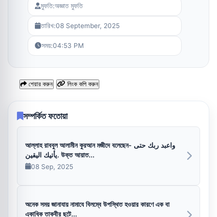
মুফতি:
অজ্ঞাত মুফতি
তারিখ:
08 September, 2025
সময়:
04:53 PM
শেয়ার করুন
লিংক কপি করুন
সম্পর্কিত ফতোয়া
আল্লাহ রাববুল আলামীন কুরআন মজীদে বলেছেন- واعبد ربك حتى
يأتيك اليقين. উক্ত আয়াত...
08 Sep, 2025
অনেক সময় জানাযায় নামাযে বিলম্বে উপস্থিত হওয়ার কারণে এক বা
একাধিক তাকবীর ছুটে...