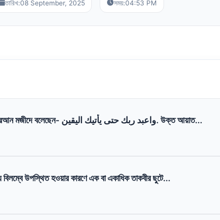
তারিখ:
08 September, 2025
সময়:
04:53 PM
আল্লাহ রাববুল আলামীন কুরআন মজীদে বলেছেন- واعبد ربك حتى يأتيك اليقين. উক্ত আয়াত...
ে বিলম্বে উপস্থিত হওয়ার কারণে এক বা একাধিক তাকবীর ছুটে...