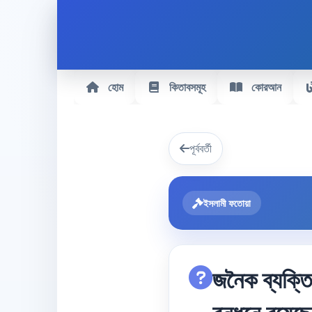
হোম
কিতাবসমূহ
কোরআন
পূর্ববর্তী
ইসলামী ফতোয়া
জনৈক ব্যক্তি