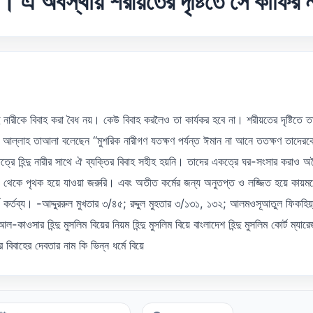
ে। এ অবস্থায় শরীয়তের দৃষ্টিতে সে কাফির
 নারীকে বিবাহ করা বৈধ নয়। কেউ বিবাহ করলৈও তা কার্যকর হবে না। শরীয়তের দৃষ্টিতে 
 আল্লাহ তাআলা বলেছেন ‘‘মুশরিক নারীগণ যতক্ষণ পর্যন্ত ঈমান না আনে ততক্ষণ তাদেরকে
ষেত্রে হিন্দু নারীর সাথে ঐ ব্যক্তির বিবাহ সহীহ হয়নি। তাদের একত্রে ঘর-সংসার করাও 
 নারী থেকে পৃথক হয়ে যাওয়া জরুরি। এবং অতীত কর্মের জন্য অনুতপ্ত ও লজ্জিত হয়ে কায
য কর্তব্য। -আদ্দুররুল মুখতার ৩/৪৫; রদ্দুল মুহতার ৩/১৩১, ১৩২; আলমওসূআতুল ফিকহি
সার হিন্দু মুসলিম বিয়ের নিয়ম হিন্দু মুসলিম বিয়ে বাংলাদেশ হিন্দু মুসলিম কোর্ট ম্যারেজ হ
দের বিবাহের দেবতার নাম কি ভিন্ন ধর্মে বিয়ে