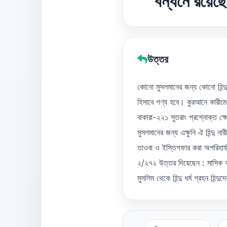
বন্ধনে রয়েছ
উত্তর
কোনো মুসলমানের জন্য কোনো হিন্দু
হিসাবে গণ্য হবে। কুরআনে কারীমে
বাকারা-২২১ সুতরাং প্রশ্নোক্ত ক্
মুসলমানের জন্য এক্ষুনি ঐ হিন্দু
তাওবা ও ইস্তিগফার করা অপরিহার্
২/২৭২ উত্তর দিয়েছেন : মাসিক আল-কাও
মুসলিম থেকে হিন্দু ধর্ম গ্রহন হিন্দু