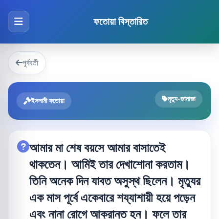
ফতোয়া বিস্তারিত
পূর্ববর্তী
মৃত্যু-জানাজা
ইসলামী ফতোয়া
আমার মা শেষ বয়সে আমার বাসাতেই
থাকতেন। আমিই তার দেখাশোনা করতাম।
তিনি অনেক দিন যাবত অসুস্থ ছিলেন। মৃত্যুর
এক মাস পূর্বে একেবারে শয্যাশায়ী হয়ে পড়েন
এবং নানা রোগে আক্রান্ত হন। ফলে তার