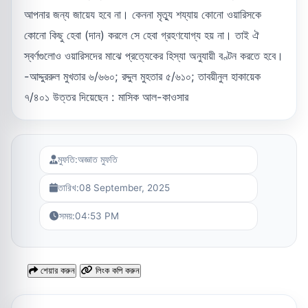
আপনার জন্য জায়েয হবে না। কেননা মৃত্যু শয্যায় কোনো ওয়ারিসকে
কোনো কিছু হেবা (দান) করলে সে হেবা গ্রহণযোগ্য হয় না। তাই ঐ
স্বর্ণগুলোও ওয়ারিসদের মাঝে প্রত্যেকের হিস্যা অনুযায়ী বণ্টন করতে হবে।
-আদ্দুররুল মুখতার ৬/৬৬০; রদ্দুল মুহতার ৫/৬১০; তাবয়ীনুল হাকায়েক
৭/৪০১ উত্তর দিয়েছেন : মাসিক আল-কাওসার
মুফতি:
অজ্ঞাত মুফতি
তারিখ:
08 September, 2025
সময়:
04:53 PM
শেয়ার করুন
লিংক কপি করুন