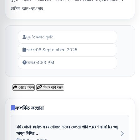
মাসিক আল-কাওসার
মুফতি:
অজ্ঞাত মুফতি
তারিখ:
08 September, 2025
সময়:
04:53 PM
শেয়ার করুন
লিংক কপি করুন
সম্পর্কিত ফতোয়া
যদি কোনো ব্যক্তি ফরয গোসলে নাকের ভেতরে পানি প্রবেশ না করিয়ে শুধু
আঙ্গুল ভিজিয়...