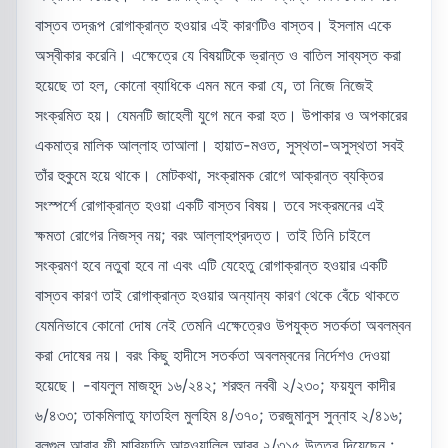
বাস্তব তদ্রূপ রোগাক্রান্ত হওয়ার এই কারণটিও বাস্তব। ইসলাম একে
অস্বীকার করেনি। এক্ষেত্রে যে বিষয়টিকে ভ্রান্ত ও বাতিল সাব্যস্ত করা
হয়েছে তা হল, কোনো ব্যাধিকে এমন মনে করা যে, তা নিজে নিজেই
সংক্রমিত হয়। যেমনটি জাহেলী যুগে মনে করা হত। উপাকার ও অপকারের
একমাত্র মালিক আল্লাহ তাআলা। হায়াত-মওত, সুস্থতা-অসুস্থতা সবই
তাঁর হুকুমে হয়ে থাকে। মোটকথা, সংক্রামক রোগে আক্রান্ত ব্যক্তির
সংস্পর্শে রোগাক্রান্ত হওয়া একটি বাস্তব বিষয়। তবে সংক্রমনের এই
ক্ষমতা রোগের নিজস্ব নয়; বরং আল্লাহপ্রদত্ত। তাই তিনি চাইলে
সংক্রমণ হবে নতুবা হবে না এবং এটি যেহেতু রোগাক্রান্ত হওয়ার একটি
বাস্তব কারণ তাই রোগাক্রান্ত হওয়ার অন্যান্য কারণ থেকে বেঁচে থাকতে
যেমনিভাবে কোনো দোষ নেই তেমনি এক্ষেত্রেও উপযুক্ত সতর্কতা অবলম্বন
করা দোষের নয়। বরং কিছু হাদীসে সতর্কতা অবলম্বনের নির্দেশও দেওয়া
হয়েছে। -বাযলুল মাজহূদ ১৬/২৪২; শরহুন নববী ২/২৩০; ফয়যুল কাদীর
৬/৪৩৩; তাকমিলাতু ফাতহিল মুলহিম ৪/৩৭০; তরজুমানুস সুন্নাহ ২/৪১৬;
বুলুগুল আরাব ফী মারিফাতি আহওয়ালিল আরব ২/৩১৫ উত্তর দিয়েছেন :