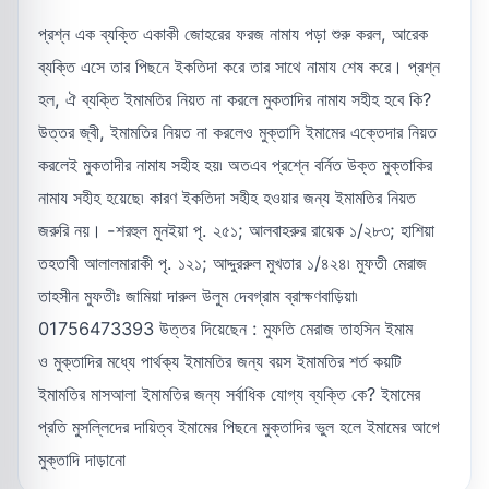
প্রশ্ন এক ব্যক্তি একাকী জোহরের ফরজ নামায পড়া শুরু করল, আরেক
ব্যক্তি এসে তার পিছনে ইকতিদা করে তার সাথে নামায শেষ করে। প্রশ্ন
হল, ঐ ব্যক্তি ইমামতির নিয়ত না করলে মুকতাদির নামায সহীহ হবে কি?
উত্তর জ্বী, ইমামতির নিয়ত না করলেও মুক্তাদি ইমামের এক্তেদার নিয়ত
করলেই মুকতাদীর নামায সহীহ হয়৷ অতএব প্রশ্নে বর্নিত উক্ত মুক্তাকির
নামায সহীহ হয়েছে৷ কারণ ইকতিদা সহীহ হওয়ার জন্য ইমামতির নিয়ত
জরুরি নয়। -শরহুল মুনইয়া পৃ. ২৫১; আলবাহরুর রায়েক ১/২৮৩; হাশিয়া
তহতাবী আলালমারাকী পৃ. ১২১; আদ্দুররুল মুখতার ১/৪২৪৷ মুফতী মেরাজ
তাহসীন মুফতীঃ জামিয়া দারুল উলুম দেবগ্রাম ব্রাক্ষণবাড়িয়া৷
01756473393 উত্তর দিয়েছেন : মুফতি মেরাজ তাহসিন ইমাম
ও মুক্তাদির মধ্যে পার্থক্য ইমামতির জন্য বয়স ইমামতির শর্ত কয়টি
ইমামতির মাসআলা ইমামতির জন্য সর্বাধিক যোগ্য ব্যক্তি কে? ইমামের
প্রতি মুসল্লিদের দায়িত্ব ইমামের পিছনে মুক্তাদির ভুল হলে ইমামের আগে
মুক্তাদি দাড়ানো