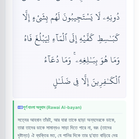
دُونِهِۦ لَا يَسْتَجِيبُونَ لَهُم بِشَىْءٍ إِلَّا
كَبَـٰسِطِ كَفَّيْهِ إِلَى ٱلْمَآءِ لِيَبْلُغَ فَاهُ
وَمَا هُوَ بِبَـٰلِغِهِۦ ۚ وَمَا دُعَآءُ
ٱلْكَـٰفِرِينَ إِلَّا فِى ضَلَـٰلٍ
পূর্ণ বাংলা অনুবাদ (Rawai Al-bayan)
সত্যের আহবান তাঁরই, আর যারা তাকে ছাড়া অন্যদেরকে ডাকে,
তারা তাদের ডাকে সামান্যও সাড়া দিতে পারে না, বরং (তাদের
দৃষ্টান্ত) ঐ ব্যক্তির মত, যে পানির দিকে তার দু’হাত বাড়িয়ে দেয়