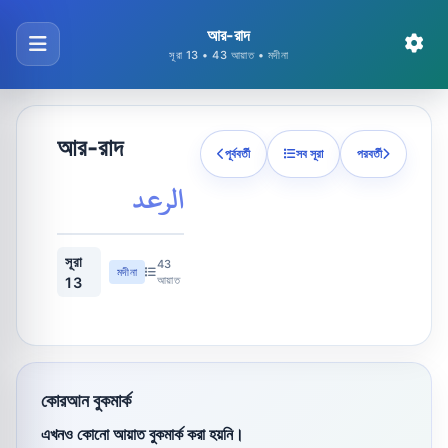
আর-রাদ
সূরা 13 • 43 আয়াত • মদীনা
আর-রাদ
পূর্ববর্তী
সব সূরা
পরবর্তী
الرعد
সূরা
43
মদীনা
আয়াত
13
কোরআন বুকমার্ক
এখনও কোনো আয়াত বুকমার্ক করা হয়নি।