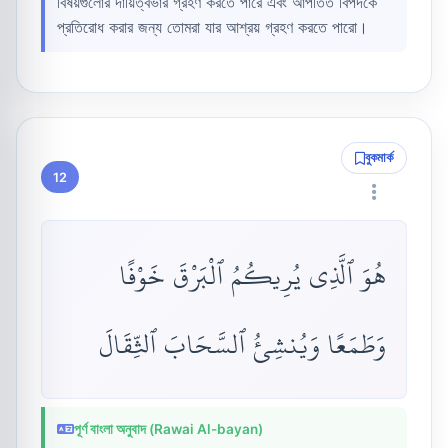
বিষয়গুলোর দায়িত্বভার গ্রহণ করতে পারে এবং আপতিত বিপদকে
প্রতিরোধ করার জন্য তোমরা যার আশ্রয় গ্রহণ করতে পারো।
বুকমার্ক
12
هُوَ ٱلَّذِى يُرِيكُمُ ٱلْبَرْقَ خَوْفًا
وَطَمَعًا وَيُنشِئُ ٱلسَّحَابَ ٱلثِّقَالَ
পূর্ণ বাংলা অনুবাদ (Rawai Al-bayan)