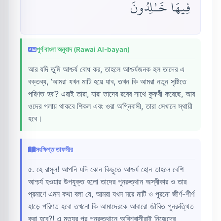
فِيهَا خَـٰلِدُونَ
পূর্ণ বাংলা অনুবাদ (Rawai Al-bayan)
আর যদি তুমি আশ্চর্য বোধ কর, তাহলে আশ্চর্যজনক হল তাদের এ
বক্তব্য, ‘আমরা যখন মাটি হয়ে যাব, তখন কি আমরা নতুন সৃষ্টিতে
পরিণত হব’? এরাই তারা, যারা তাদের রবের সাথে কুফরী করেছে, আর
ওদের গলায় থাকবে শিকল এবং ওরা অগ্নিবাসী, তারা সেখানে স্থায়ী
হবে।
সংক্ষিপ্ত তাফসীর
৫. হে রাসূল! আপনি যদি কোন কিছুতে আশ্চর্য হোন তাহলে বেশি
আশ্চর্য হওয়ার উপযুক্ত হলো তাদের পুনরুত্থান অস্বীকার ও তার
প্রমাণে এমন কথা বলা যে, আমরা যখন মরে মাটি ও পুরনো জীর্ণ-শীর্ণ
হাড়ে পরিণত হবো তখনো কি আমাদেরকে আবারো জীবিত পুনরুত্থিত
করা হবে?! এ মৃত্যুর পর পুনরুত্থানে অবিশ্বাসীরাই নিজেদের