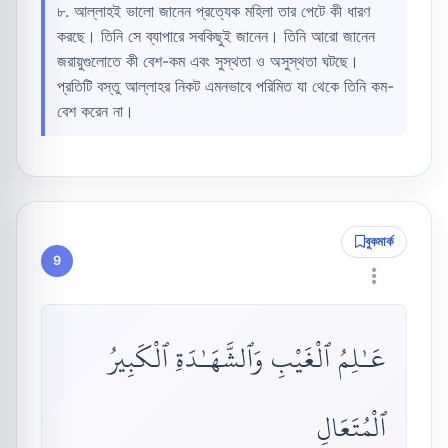
৮. আল্লাহই ভালো জানেন প্রত্যেক মহিলা তার পেটে কী ধারণ
করছে। তিনি সে ব্যাপারে সবকিছুই জানেন। তিনি আরো জানেন
জরায়ুগুলোতে কী বেশ-কম এবং সুস্থতা ও অসুস্থতা ঘটছে।
প্রতিটি বস্তু আল্লাহর নিকট এমনভাবে পরিমিত যা থেকে তিনি কম-
বেশ করেন না।
বুকমার্ক
9
عَـٰلِمُ ٱلْغَيْبِ وَٱلشَّهَـٰدَةِ ٱلْكَبِيرُ
ٱلْمُتَعَالِ