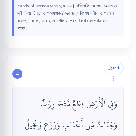
পর আবারো অন্ধকারাচ্ছন্ন হয়ে যায়। উল্লিখিত এ সবে আল্লাহর
সৃষ্টি নিয়ে চিন্তা ও গবেষণাকারীদের জন্য বিশেষ দলীল ও প্রমাণ
রয়েছে। কারণ, তারাই এ দলীল ও প্রমাণ দ্বারা লাভবান হয়ে
থাকে।
বুকমার্ক
4
وَفِى ٱلْأَرْضِ قِطَعٌ مُّتَجَـٰوِرَٰتٌ
وَجَنَّـٰتٌ مِّنْ أَعْنَـٰبٍ وَزَرْعٌ وَنَخِيلٌ