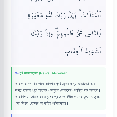
ٱلْمَثُلَـٰتُ ۗ وَإِنَّ رَبَّكَ لَذُو مَغْفِرَةٍ
لِّلنَّاسِ عَلَىٰ ظُلْمِهِمْ ۖ وَإِنَّ رَبَّكَ
لَشَدِيدُ ٱلْعِقَابِ
পূর্ণ বাংলা অনুবাদ (Rawai Al-bayan)
আর তারা তোমার কাছে ভালোর পূর্বে মন্দের জন্য তাড়াহুড়া করে,
অথচ তাদের পূর্বে অনেক (অনুরূপ লোকদের) শাস্তি গত হয়েছে।
আর নিশ্চয় তোমার রব মানুষের প্রতি ক্ষমাশীল তাদের যুলম সত্ত্বেও
এবং নিশ্চয় তোমার রব কঠিন শাস্তিদাতা।