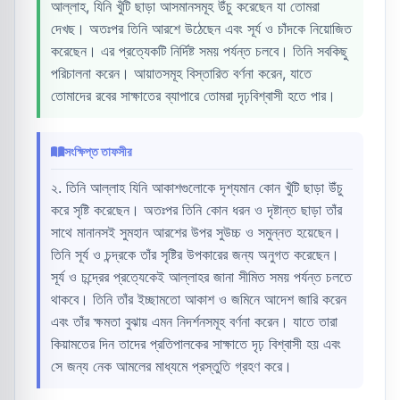
আল্লাহ, যিনি খুঁটি ছাড়া আসমানসমূহ উঁচু করেছেন যা তোমরা
দেখছ। অতঃপর তিনি আরশে উঠেছেন এবং সূর্য ও চাঁদকে নিয়োজিত
করেছেন। এর প্রত্যেকটি নির্দিষ্ট সময় পর্যন্ত চলবে। তিনি সবকিছু
পরিচালনা করেন। আয়াতসমূহ বিস্তারিত বর্ণনা করেন, যাতে
তোমাদের রবের সাক্ষাতের ব্যাপারে তোমরা দৃঢ়বিশ্বাসী হতে পার।
সংক্ষিপ্ত তাফসীর
২. তিনি আল্লাহ যিনি আকাশগুলোকে দৃশ্যমান কোন খুঁটি ছাড়া উঁচু
করে সৃষ্টি করেছেন। অতঃপর তিনি কোন ধরন ও দৃষ্টান্ত ছাড়া তাঁর
সাথে মানানসই সুমহান আরশের উপর সুউচ্চ ও সমুন্নত হয়েছেন।
তিনি সূর্য ও চন্দ্রকে তাঁর সৃষ্টির উপকারের জন্য অনুগত করেছেন।
সূর্য ও চন্দ্রের প্রত্যেকেই আল্লাহর জানা সীমিত সময় পর্যন্ত চলতে
থাকবে। তিনি তাঁর ইচ্ছামতো আকাশ ও জমিনে আদেশ জারি করেন
এবং তাঁর ক্ষমতা বুঝায় এমন নিদর্শনসমূহ বর্ণনা করেন। যাতে তারা
কিয়ামতের দিন তাদের প্রতিপালকের সাক্ষাতে দৃঢ় বিশ্বাসী হয় এবং
সে জন্য নেক আমলের মাধ্যমে প্রস্তুতি গ্রহণ করে।