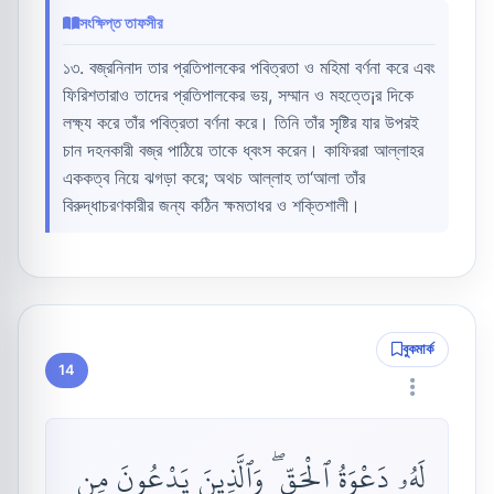
সংক্ষিপ্ত তাফসীর
১৩. বজ্রনিনাদ তার প্রতিপালকের পবিত্রতা ও মহিমা বর্ণনা করে এবং
ফিরিশতারাও তাদের প্রতিপালকের ভয়, সম্মান ও মহত্তে¡র দিকে
লক্ষ্য করে তাঁর পবিত্রতা বর্ণনা করে। তিনি তাঁর সৃষ্টির যার উপরই
চান দহনকারী বজ্র পাঠিয়ে তাকে ধ্বংস করেন। কাফিররা আল্লাহর
এককত্ব নিয়ে ঝগড়া করে; অথচ আল্লাহ তা‘আলা তাঁর
বিরুদ্ধাচরণকারীর জন্য কঠিন ক্ষমতাধর ও শক্তিশালী।
বুকমার্ক
14
لَهُۥ دَعْوَةُ ٱلْحَقِّ ۖ وَٱلَّذِينَ يَدْعُونَ مِن