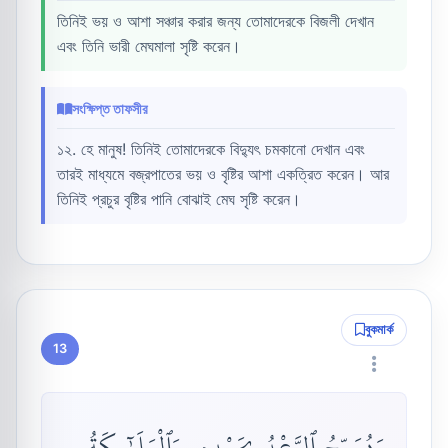
তিনিই ভয় ও আশা সঞ্চার করার জন্য তোমাদেরকে বিজলী দেখান
এবং তিনি ভারী মেঘমালা সৃষ্টি করেন।
সংক্ষিপ্ত তাফসীর
১২. হে মানুষ! তিনিই তোমাদেরকে বিদ্যুৎ চমকানো দেখান এবং
তারই মাধ্যমে বজ্রপাতের ভয় ও বৃষ্টির আশা একত্রিত করেন। আর
তিনিই প্রচুর বৃষ্টির পানি বোঝাই মেঘ সৃষ্টি করেন।
বুকমার্ক
13
وَيُسَبِّحُ ٱلرَّعْدُ بِحَمْدِهِۦ وَٱلْمَلَـٰٓئِكَةُ