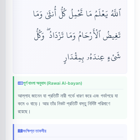
ٱللَّهُ يَعْلَمُ مَا تَحْمِلُ كُلُّ أُنثَىٰ وَمَا
تَغِيضُ ٱلْأَرْحَامُ وَمَا تَزْدَادُ ۖ وَكُلُّ
شَىْءٍ عِندَهُۥ بِمِقْدَارٍ
পূর্ণ বাংলা অনুবাদ (Rawai Al-bayan)
আল্লাহ জানেন যা প্রতিটি নারী গর্ভে ধারণ করে এবং গর্ভাশয়ে যা
কমে ও বাড়ে। আর তাঁর নিকট প্রতিটি বস্তু নির্দিষ্ট পরিমাণে
রয়েছে।
সংক্ষিপ্ত তাফসীর