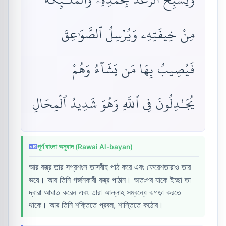
مِنْ خِيفَتِهِۦ وَيُرْسِلُ ٱلصَّوَٰعِقَ
فَيُصِيبُ بِهَا مَن يَشَآءُ وَهُمْ
يُجَـٰدِلُونَ فِى ٱللَّهِ وَهُوَ شَدِيدُ ٱلْمِحَالِ
পূর্ণ বাংলা অনুবাদ (Rawai Al-bayan)
আর বজ্র তার সপ্রশংস তাসবীহ পাঠ করে এবং ফেরেশতারাও তার
ভয়ে। আর তিনি গর্জনকারী বজ্র পাঠান। অতঃপর যাকে ইচ্ছা তা
দ্বারা আঘাত করেন এবং তারা আল্লাহ সম্বন্ধে ঝগড়া করতে
থাকে। আর তিনি শক্তিতে প্রবল, শাস্তিতে কঠোর।