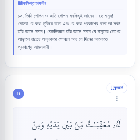
সংক্ষিপ্ত তাফসীর
১০. তিনি গোপন ও অতি গোপন সবকিছুই জানেন। হে মানুষ!
তোমরা যে কথা লুকিয়ে বলো এবং যে কথা প্রকাশ্যে বলো তা সবই
তাঁর জ্ঞানে সমান। তেমনিভাবে তাঁর জ্ঞানে সমান যে মানুষের চোখের
আড়ালে রাতের অন্ধকারে গোপনে আর যে দিনের আলোতে
প্রকাশ্যে আমলকারী।
বুকমার্ক
11
لَهُۥ مُعَقِّبَـٰتٌ مِّنۢ بَيْنِ يَدَيْهِ وَمِنْ