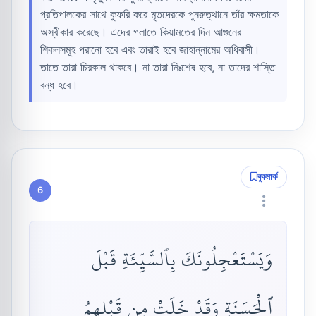
প্রতিপালকের সাথে কুফরি করে মৃতদেরকে পুনরুত্থানে তাঁর ক্ষমতাকে
অস্বীকার করেছে। এদের গলাতে কিয়ামতের দিন আগুনের
শিকলসমূহ পরানো হবে এবং তারাই হবে জাহান্নামের অধিবাসী।
তাতে তারা চিরকাল থাকবে। না তারা নিঃশেষ হবে, না তাদের শাস্তি
বন্ধ হবে।
বুকমার্ক
6
وَيَسْتَعْجِلُونَكَ بِٱلسَّيِّئَةِ قَبْلَ
ٱلْحَسَنَةِ وَقَدْ خَلَتْ مِن قَبْلِهِمُ