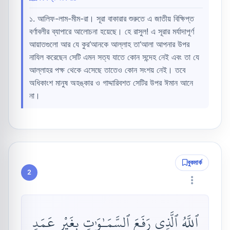
১. আলিফ-লাম-মীম-রা। সূরা বাকারার শুরুতে এ জাতীয় বিক্ষিপ্ত
বর্ণাবলীর ব্যাপারে আলোচনা হয়েছে। হে রাসুল! এ সূরার মর্যাদাপূর্ণ
আয়াতগুলো আর যে কুর‘আনকে আল্লাহ তা‘আলা আপনার উপর
নাযিল করেছেন সেটি এমন সত্য যাতে কোন সন্দেহ নেই এবং তা যে
আল্লাহর পক্ষ থেকে এসেছে তাতেও কোন সংশয় নেই। তবে
অধিকাংশ মানুষ অহঙ্কার ও গাদ্দারিবশত সেটির উপর ঈমান আনে
না।
বুকমার্ক
2
ٱللَّهُ ٱلَّذِى رَفَعَ ٱلسَّمَـٰوَٰتِ بِغَيْرِ عَمَدٍ