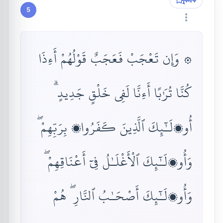
বুকমার্ক
5
۞ وَإِن تَعْجَبْ فَعَجَبٌ قَوْلُهُمْ أَءِذَا
كُنَّا تُرَٰبًا أَءِنَّا لَفِى خَلْقٍ جَدِيدٍ ۗ
أُو۟لَـٰٓئِكَ ٱلَّذِينَ كَفَرُوا۟ بِرَبِّهِمْ ۖ
وَأُو۟لَـٰٓئِكَ ٱلْأَغْلَـٰلُ فِىٓ أَعْنَاقِهِمْ ۖ
وَأُو۟لَـٰٓئِكَ أَصْحَـٰبُ ٱلنَّارِ ۖ هُمْ