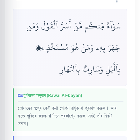
سَوَآءٌ مِّنكُم مَّنْ أَسَرَّ ٱلْقَوْلَ وَمَن
جَهَرَ بِهِۦ وَمَنْ هُوَ مُسْتَخْفٍۭ
بِٱلَّيْلِ وَسَارِبٌۢ بِٱلنَّهَارِ
পূর্ণ বাংলা অনুবাদ (Rawai Al-bayan)
তোমাদের মধ্যে কেউ কথা গোপন রাখুক বা প্রকাশ করুক। আর
রাতে লুকিয়ে করুক বা দিনে প্রকাশ্যে করুক, সবই তাঁর নিকট
সমান।