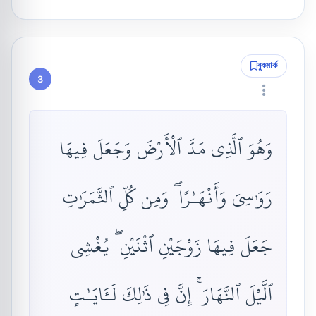
বুকমার্ক
3
وَهُوَ ٱلَّذِى مَدَّ ٱلْأَرْضَ وَجَعَلَ فِيهَا
رَوَٰسِىَ وَأَنْهَـٰرًا ۖ وَمِن كُلِّ ٱلثَّمَرَٰتِ
جَعَلَ فِيهَا زَوْجَيْنِ ٱثْنَيْنِ ۖ يُغْشِى
ٱلَّيْلَ ٱلنَّهَارَ ۚ إِنَّ فِى ذَٰلِكَ لَـَٔايَـٰتٍ