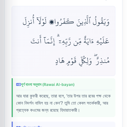
وَيَقُولُ ٱلَّذِينَ كَفَرُوا۟ لَوْلَآ أُنزِلَ
عَلَيْهِ ءَايَةٌ مِّن رَّبِّهِۦٓ ۗ إِنَّمَآ أَنتَ
مُنذِرٌ ۖ وَلِكُلِّ قَوْمٍ هَادٍ
পূর্ণ বাংলা অনুবাদ (Rawai Al-bayan)
আর যারা কুফরী করেছে, তারা বলে, ‘তার উপর তার রবের পক্ষ থেকে
কোন নিদর্শন নাযিল হয় না কেন’? তুমি তো কেবল সতর্ককারী, আর
প্রত্যেক কওমের জন্য রয়েছে হিদায়াতকারী।