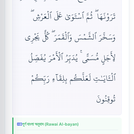
تَرَوْنَهَا ۖ ثُمَّ ٱسْتَوَىٰ عَلَى ٱلْعَرْشِ ۖ
وَسَخَّرَ ٱلشَّمْسَ وَٱلْقَمَرَ ۖ كُلٌّ يَجْرِى
لِأَجَلٍ مُّسَمًّى ۚ يُدَبِّرُ ٱلْأَمْرَ يُفَصِّلُ
ٱلْـَٔايَـٰتِ لَعَلَّكُم بِلِقَآءِ رَبِّكُمْ
تُوقِنُونَ
পূর্ণ বাংলা অনুবাদ (Rawai Al-bayan)