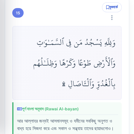
বুকমার্ক
15
وَلِلَّهِ يَسْجُدُ مَن فِى ٱلسَّمَـٰوَٰتِ
وَٱلْأَرْضِ طَوْعًا وَكَرْهًا وَظِلَـٰلُهُم
بِٱلْغُدُوِّ وَٱلْـَٔاصَالِ ۩
পূর্ণ বাংলা অনুবাদ (Rawai Al-bayan)
আর আল্লাহর জন্যই আসমানসমূহ ও যমীনের সবকিছু অনুগত ও
বাধ্য হয়ে সিজদা করে এবং সকাল ও সন্ধ্যায় তাদের ছায়াগুলোও।