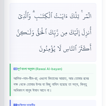
الٓمٓر ۚ تِلْكَ ءَايَـٰتُ ٱلْكِتَـٰبِ ۗ وَٱلَّذِىٓ
أُنزِلَ إِلَيْكَ مِن رَّبِّكَ ٱلْحَقُّ وَلَـٰكِنَّ
أَكْثَرَ ٱلنَّاسِ لَا يُؤْمِنُونَ
পূর্ণ বাংলা অনুবাদ (Rawai Al-bayan)
আলিফ-লাম-মীম-রা; এগুলো কিতাবের আয়াত, আর তোমার রবের
পক্ষ থেকে তোমার উপর যা কিছু নাযিল হয়েছে তা সত্য, কিন্তু
অধিকাংশ মানুষ ঈমান আনে না।
সংক্ষিপ্ত তাফসীর