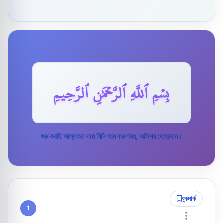
بِسۡمِ ٱللَّهِ ٱلرَّحۡمَٰنِ ٱلرَّحِيمِ
শুরু করছি আল্লাহর নামে যিনি পরম করুণাময়, অতিশয় মেহেরবান।
বুকমার্ক
1