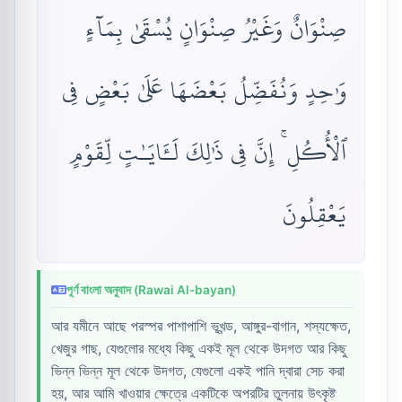
صِنْوَانٌ وَغَيْرُ صِنْوَانٍ يُسْقَىٰ بِمَآءٍ
وَٰحِدٍ وَنُفَضِّلُ بَعْضَهَا عَلَىٰ بَعْضٍ فِى
ٱلْأُكُلِ ۚ إِنَّ فِى ذَٰلِكَ لَـَٔايَـٰتٍ لِّقَوْمٍ
يَعْقِلُونَ
পূর্ণ বাংলা অনুবাদ (Rawai Al-bayan)
আর যমীনে আছে পরস্পর পাশাপাশি ভূখন্ড, আঙ্গুর-বাগান, শস্যক্ষেত,
খেজুর গাছ, যেগুলোর মধ্যে কিছু একই মূল থেকে উদগত আর কিছু
ভিন্ন ভিন্ন মূল থেকে উদগত, যেগুলো একই পানি দ্বারা সেচ করা
হয়, আর আমি খাওয়ার ক্ষেত্রে একটিকে অপরটির তুলনায় উৎকৃষ্ট