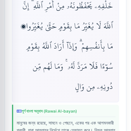
خَلْفِهِۦ يَحْفَظُونَهُۥ مِنْ أَمْرِ ٱللَّهِ ۗ إِنَّ
ٱللَّهَ لَا يُغَيِّرُ مَا بِقَوْمٍ حَتَّىٰ يُغَيِّرُوا۟
مَا بِأَنفُسِهِمْ ۗ وَإِذَآ أَرَادَ ٱللَّهُ بِقَوْمٍ
سُوٓءًا فَلَا مَرَدَّ لَهُۥ ۚ وَمَا لَهُم مِّن
دُونِهِۦ مِن وَالٍ
পূর্ণ বাংলা অনুবাদ (Rawai Al-bayan)
মানুষের জন্য রয়েছে, সামনে ও পেছনে, একের পর এক আগমনকারী
প্রহরী, যারা আল্লাহর নির্দেশে তাকে হেফাযত করে। নিশ্চয় আল্লাহ