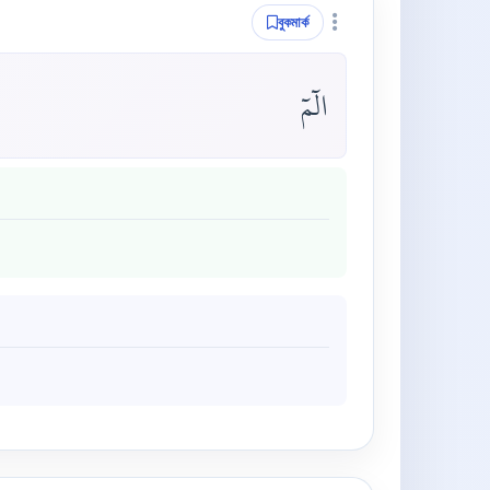
বুকমার্ক
الٓمٓ