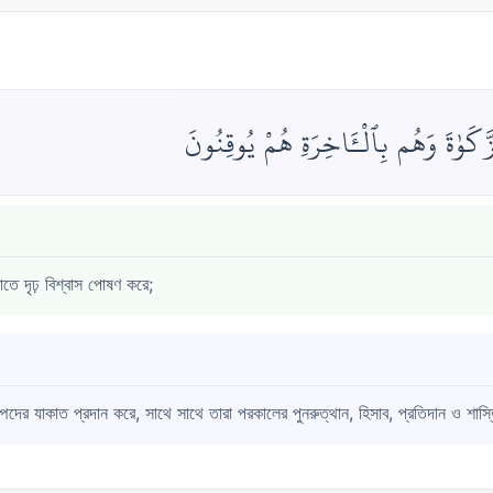
َكَوٰةَ وَهُم بِٱلْـَٔاخِرَةِ هُمْ يُوقِنُونَ
তে দৃঢ় বিশ্বাস পোষণ করে;
্পদের যাকাত প্রদান করে, সাথে সাথে তারা পরকালের পুনরুত্থান, হিসাব, প্রতিদান ও শাস্