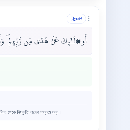
বুকমার্ক
أُو۟لَـٰٓئِكَ عَلَىٰ هُدًى مِّن رَّبِّهِمْ ۖ وَ
 বিষয় থেকে নিস্কৃতি লাভের মাধ্যমে ধন্য।