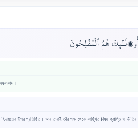
أُو۟لَـٰٓئِكَ هُمُ ٱلْمُفْلِحُونَ
ই সফলকাম।
ভুর হিদায়তের উপর প্রতিষ্ঠিত। আর তারাই তাঁর পক্ষ থেকে কাঙ্খিত বিষয় প্রাপ্তি ও ভীতির