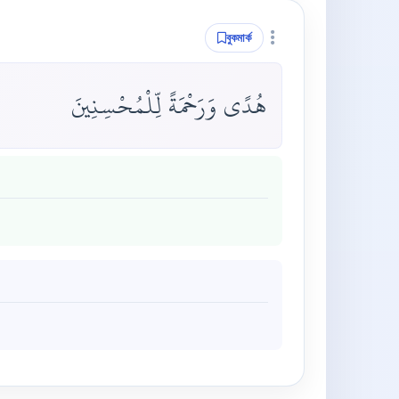
বুকমার্ক
هُدًى وَرَحْمَةً لِّلْمُحْسِنِينَ