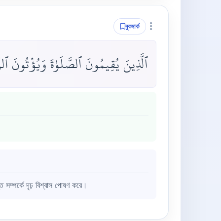
বুকমার্ক
ٱلَّذِينَ يُقِيمُونَ ٱلصَّلَوٰةَ وَيُؤْتُونَ ٱلزّ
তি সম্পর্কে দৃঢ় বিশ্বাস পোষণ করে।