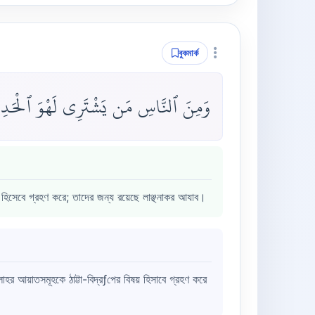
বুকমার্ক
وَمِنَ ٱلنَّاسِ مَن يَشْتَرِى لَهْوَ ٱلْحَدِيث
 হিসেবে গ্রহণ করে; তাদের জন্য রয়েছে লাঞ্ছনাকর আযাব।
াহর আয়াতসমূহকে ঠাট্টা-বিদ্রƒপের বিষয় হিসাবে গ্রহণ করে