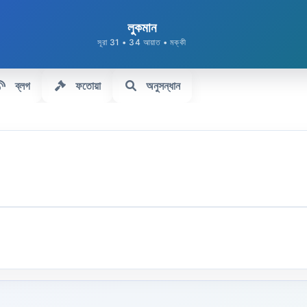
লুকমান
সূরা 31 • 34 আয়াত • মক্কী
ব্লগ
ফতোয়া
অনুসন্ধান