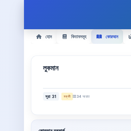
হোম
কিতাবসমূহ
কোরআন
লুকমান
সূরা 31
মক্কী
34 আয়াত
কোরআন বুকমার্ক