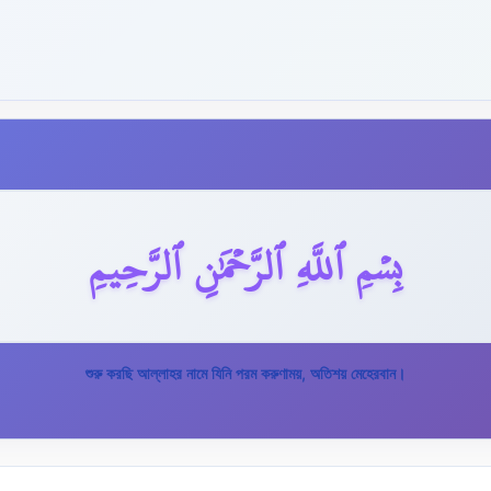
بِسۡمِ ٱللَّهِ ٱلرَّحۡمَٰنِ ٱلرَّحِيمِ
শুরু করছি আল্লাহর নামে যিনি পরম করুণাময়, অতিশয় মেহেরবান।