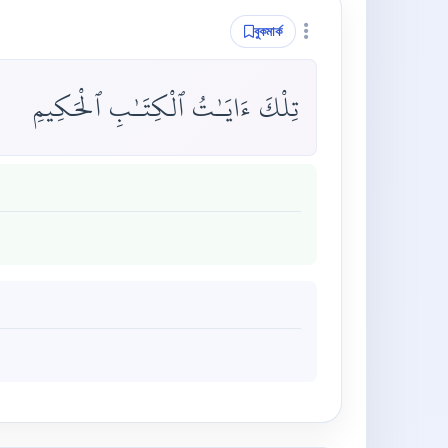
বুকমার্ক
تِلْكَ ءَايَـٰتُ ٱلْكِتَـٰبِ ٱلْحَكِيمِ