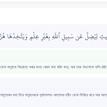
ِ لِيُضِلَّ عَن سَبِيلِ ٱللَّهِ بِغَيْرِ عِلْمٍ وَيَتَّخِذَهَا هُزُو
ে মানুষকে বিভ্রান্ত করার জন্য বেহুদা কথা খরিদ করে, আর তারা ঐগুলোকে হাসি-ঠাট্টা
নোমুগ্ধকর কথা দিয়ে মানুষদেরকে মূর্খতাবশতঃ আল্লাহর দ্বীন থেকে ফিরিয়ে রাখে আর আল্ল