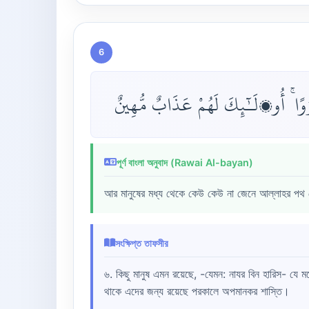
6
ًا ۚ أُو۟لَـٰٓئِكَ لَهُمْ عَذَابٌ مُّهِينٌ
পূর্ণ বাংলা অনুবাদ (Rawai Al-bayan)
আর মানুষের মধ্য থেকে কেউ কেউ না জেনে আল্লাহর পথ থেক
সংক্ষিপ্ত তাফসীর
৬. কিছু মানুষ এমন রয়েছে, -যেমন: নাযর বিন হারিস- যে ম
থাকে এদের জন্য রয়েছে পরকালে অপমানকর শাস্তি।