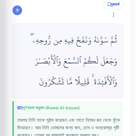
বুকমার্ক
9
ثُمَّ سَوَّىٰهُ وَنَفَخَ فِيهِ مِن رُّوحِهِۦ ۖ
وَجَعَلَ لَكُمُ ٱلسَّمْعَ وَٱلْأَبْصَـٰرَ
وَٱلْأَفْـِٔدَةَ ۚ قَلِيلًا مَّا تَشْكُرُونَ
পূর্ণ বাংলা অনুবাদ (Rawai Al-bayan)
তারপর তিনি তাকে সুঠাম করেছেন এবং তাতে নিজের রূহ থেকে ফুঁকে
দিয়েছেন। আর তিনি তোমাদের জন্য কান, চোখ ও অন্তরসমূহ সৃষ্টি
করেছেন। তোমরা খুব সামান্যই কৃতজ্ঞতা প্রকাশ কর।