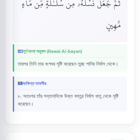
ثُمَّ جَعَلَ نَسْلَهُۥ مِن سُلَـٰلَةٍ مِّن مَّآءٍ
مَّهِينٍ
পূর্ণ বাংলা অনুবাদ (Rawai Al-bayan)
তারপর তিনি তার বংশধর সৃষ্টি করেছেন তুচ্ছ পানির নির্যাস থেকে।
সংক্ষিপ্ত তাফসীর
৮. অতঃপর তাঁর সন্তানাদিকে উক্ত বস্তুর নির্যাস ধাতু থেকে সৃষ্টি
করেছেন।