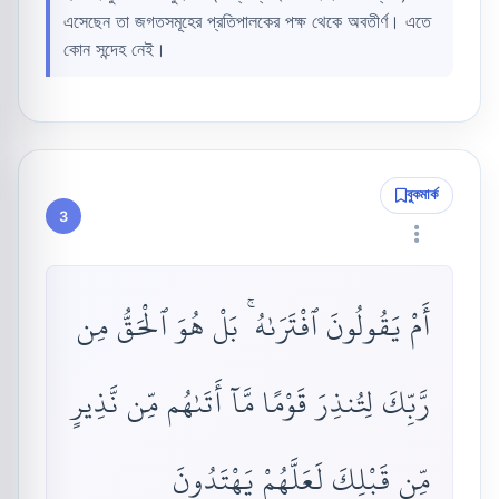
এসেছেন তা জগতসমূহের প্রতিপালকের পক্ষ থেকে অবতীর্ণ। এতে
কোন সন্দেহ নেই।
বুকমার্ক
3
أَمْ يَقُولُونَ ٱفْتَرَىٰهُ ۚ بَلْ هُوَ ٱلْحَقُّ مِن
رَّبِّكَ لِتُنذِرَ قَوْمًا مَّآ أَتَىٰهُم مِّن نَّذِيرٍ
مِّن قَبْلِكَ لَعَلَّهُمْ يَهْتَدُونَ