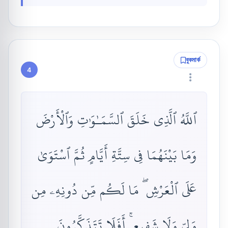
বুকমার্ক
4
ٱللَّهُ ٱلَّذِى خَلَقَ ٱلسَّمَـٰوَٰتِ وَٱلْأَرْضَ
وَمَا بَيْنَهُمَا فِى سِتَّةِ أَيَّامٍ ثُمَّ ٱسْتَوَىٰ
عَلَى ٱلْعَرْشِ ۖ مَا لَكُم مِّن دُونِهِۦ مِن
وَلِىٍّ وَلَا شَفِيعٍ ۚ أَفَلَا تَتَذَكَّرُونَ