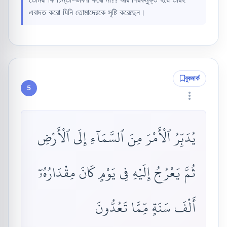
এবাদত করো যিনি তোমাদেরকে সৃষ্টি করেছেন।
বুকমার্ক
5
يُدَبِّرُ ٱلْأَمْرَ مِنَ ٱلسَّمَآءِ إِلَى ٱلْأَرْضِ
ثُمَّ يَعْرُجُ إِلَيْهِ فِى يَوْمٍ كَانَ مِقْدَارُهُۥٓ
أَلْفَ سَنَةٍ مِّمَّا تَعُدُّونَ