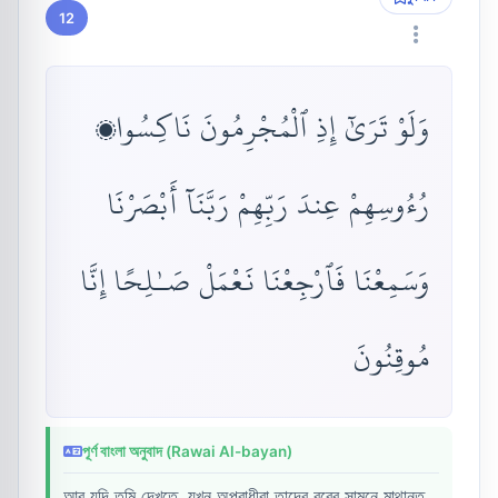
12
وَلَوْ تَرَىٰٓ إِذِ ٱلْمُجْرِمُونَ نَاكِسُوا۟
رُءُوسِهِمْ عِندَ رَبِّهِمْ رَبَّنَآ أَبْصَرْنَا
وَسَمِعْنَا فَٱرْجِعْنَا نَعْمَلْ صَـٰلِحًا إِنَّا
مُوقِنُونَ
পূর্ণ বাংলা অনুবাদ (Rawai Al-bayan)
আর যদি তুমি দেখতে, যখন অপরাধীরা তাদের রবের সামনে মাথানত