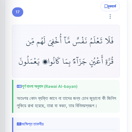
বুকমার্ক
17
فَلَا تَعْلَمُ نَفْسٌ مَّآ أُخْفِىَ لَهُم مِّن
قُرَّةِ أَعْيُنٍ جَزَآءًۢ بِمَا كَانُوا۟ يَعْمَلُونَ
পূর্ণ বাংলা অনুবাদ (Rawai Al-bayan)
অতঃপর কোন ব্যক্তি জানে না তাদের জন্য চোখ জুড়ানো কী জিনিস
লুকিয়ে রাখা হয়েছে, তারা যা করত, তার বিনিময়স্বরূপ।
সংক্ষিপ্ত তাফসীর