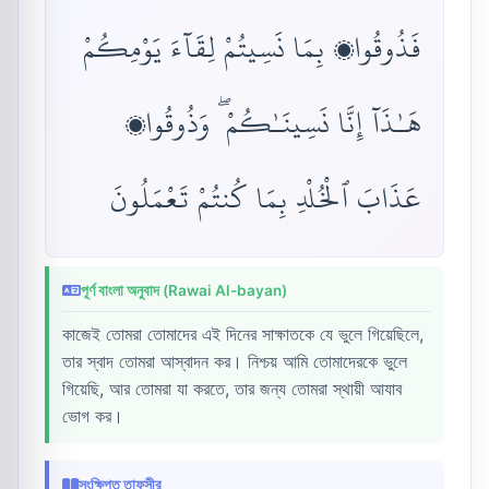
فَذُوقُوا۟ بِمَا نَسِيتُمْ لِقَآءَ يَوْمِكُمْ
هَـٰذَآ إِنَّا نَسِينَـٰكُمْ ۖ وَذُوقُوا۟
عَذَابَ ٱلْخُلْدِ بِمَا كُنتُمْ تَعْمَلُونَ
পূর্ণ বাংলা অনুবাদ (Rawai Al-bayan)
কাজেই তোমরা তোমাদের এই দিনের সাক্ষাতকে যে ভুলে গিয়েছিলে,
তার স্বাদ তোমরা আস্বাদন কর। নিশ্চয় আমি তোমাদেরকে ভুলে
গিয়েছি, আর তোমরা যা করতে, তার জন্য তোমরা স্থায়ী আযাব
ভোগ কর।
সংক্ষিপ্ত তাফসীর