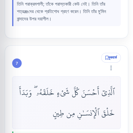
তিনি পরাক্রমশালী; তাঁকে পরাস্তকারী কেউ নেই। তিনি তাঁর
শত্রæদের থেকে প্রতিশোধ গ্রহণ করেন। তিনি তাঁর মু’মিন
বান্দাদের উপর দয়াশীল।
বুকমার্ক
7
ٱلَّذِىٓ أَحْسَنَ كُلَّ شَىْءٍ خَلَقَهُۥ ۖ وَبَدَأَ
خَلْقَ ٱلْإِنسَـٰنِ مِن طِينٍ