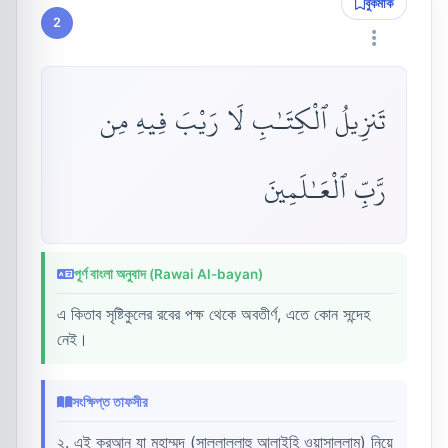
বুকমার্ক
2
تَنزِيلُ ٱلْكِتَـٰبِ لَا رَيْبَ فِيهِ مِن
رَّبِّ ٱلْعَـٰلَمِينَ
পূর্ণ বাংলা অনুবাদ (Rawai Al-bayan)
এ কিতাব সৃষ্টিকুলের রবের পক্ষ থেকে অবতীর্ণ, এতে কোন সন্দেহ
নেই।
সংক্ষিপ্ত তাফসীর
২. এই কুরআন যা মুহাম্মদ (সাল্লাল্লাহু আলাইহি ওয়াসাল্লাম) নিয়ে