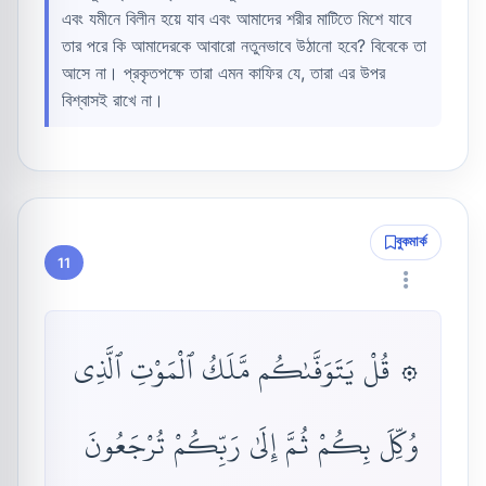
এবং যমীনে বিলীন হয়ে যাব এবং আমাদের শরীর মাটিতে মিশে যাবে
তার পরে কি আমাদেরকে আবারো নতুনভাবে উঠানো হবে? বিবেকে তা
আসে না। প্রকৃতপক্ষে তারা এমন কাফির যে, তারা এর উপর
বিশ্বাসই রাখে না।
বুকমার্ক
11
۞ قُلْ يَتَوَفَّىٰكُم مَّلَكُ ٱلْمَوْتِ ٱلَّذِى
وُكِّلَ بِكُمْ ثُمَّ إِلَىٰ رَبِّكُمْ تُرْجَعُونَ