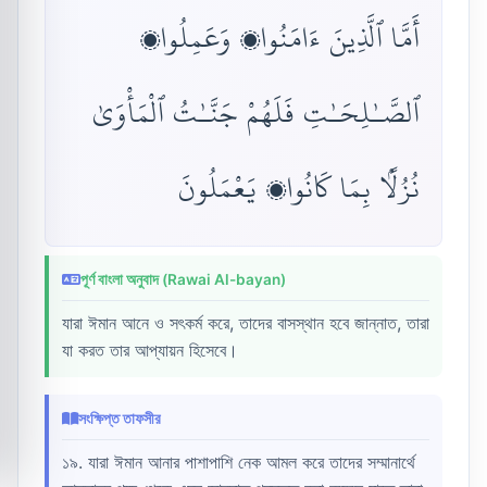
أَمَّا ٱلَّذِينَ ءَامَنُوا۟ وَعَمِلُوا۟
ٱلصَّـٰلِحَـٰتِ فَلَهُمْ جَنَّـٰتُ ٱلْمَأْوَىٰ
نُزُلًۢا بِمَا كَانُوا۟ يَعْمَلُونَ
পূর্ণ বাংলা অনুবাদ (Rawai Al-bayan)
যারা ঈমান আনে ও সৎকর্ম করে, তাদের বাসস্থান হবে জান্নাত, তারা
যা করত তার আপ্যায়ন হিসেবে।
সংক্ষিপ্ত তাফসীর
১৯. যারা ঈমান আনার পাশাপাশি নেক আমল করে তাদের সম্মানার্থে