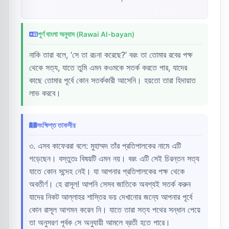
পূর্ণ বাংলা অনুবাদ (Rawai Al-bayan)
নাকি তারা বলে, ‘সে তা রচনা করেছে?’ বরং তা তোমার রবের পক্ষ
থেকে সত্য, যাতে তুমি এমন কওমকে সতর্ক করতে পার, যাদের
কাছে তোমার পূর্বে কোন সতর্ককারী আসেনি। হয়তো তারা হিদায়াত
লাভ করবে।
সংক্ষিপ্ত তাফসীর
৩. এসব কাফেররা বলে: মুহাম্মদ তাঁর প্রতিপালকের নামে এটি
গড়েছেন। বস্তুতঃ বিষয়টি এমন নয়। বরং এটি সেই চিরন্তন সত্য
যাতে কোন সন্দেহ নেই। যা আপনার প্রতিপালকের পক্ষ থেকে
অবতীর্ণ। হে রাসূল! আপনি সেসব জাতিকে অবশ্যই সতর্ক করুন
যাদের নিকট আল্লাহর শাস্তির ভয় দেখানোর জন্যে আপনার পূর্বে
কোন রাসূল আগমন করেন নি। যাতে তারা সত্য পথের সন্ধান পেয়ে
তা অনুসরণ পূর্বক সে অনুযায়ী আমলে ব্রতী হতে পারে।