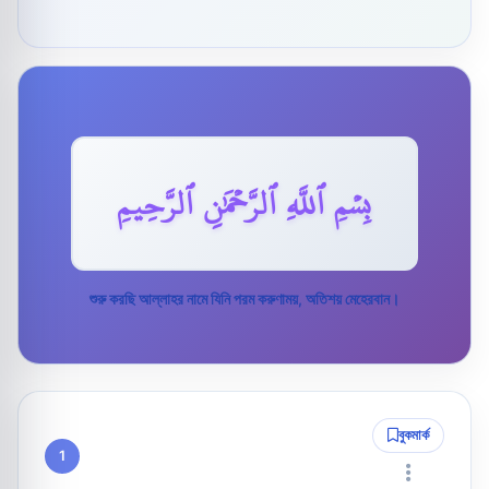
بِسۡمِ ٱللَّهِ ٱلرَّحۡمَٰنِ ٱلرَّحِيمِ
শুরু করছি আল্লাহর নামে যিনি পরম করুণাময়, অতিশয় মেহেরবান।
বুকমার্ক
1