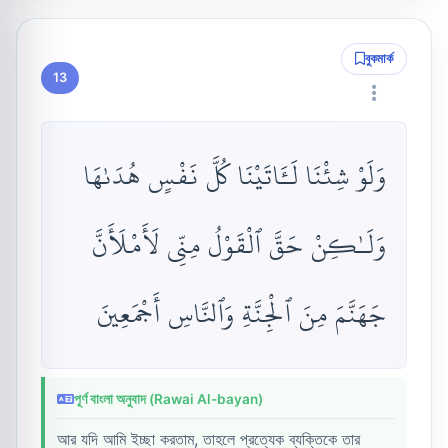
বুকমার্ক
13
وَلَوْ شِئْنَا لَـَٔاتَيْنَا كُلَّ نَفْسٍ هُدَىٰهَا
وَلَـٰكِنْ حَقَّ ٱلْقَوْلُ مِنِّى لَأَمْلَأَنَّ
جَهَنَّمَ مِنَ ٱلْجِنَّةِ وَٱلنَّاسِ أَجْمَعِينَ
পূর্ণ বাংলা অনুবাদ (Rawai Al-bayan)
আর যদি আমি ইচ্ছা করতাম, তাহলে প্রত্যেক ব্যক্তিকে তার