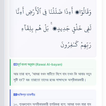
وَقَالُوٓا۟ أَءِذَا ضَلَلْنَا فِى ٱلْأَرْضِ أَءِنَّا
لَفِى خَلْقٍ جَدِيدٍۭ ۚ بَلْ هُم بِلِقَآءِ
رَبِّهِمْ كَـٰفِرُونَ
পূর্ণ বাংলা অনুবাদ (Rawai Al-bayan)
আর তারা বলে, ‘আমরা যখন মাটিতে মিশে যাব তখন কি আবার নতুন
সৃষ্টি হব’? বরং তারাতো তাদের রবের সাক্ষাৎকে অস্বীকারকারী।
সংক্ষিপ্ত তাফসীর
১০. পুনরুত্থান অস্বীকারকারী মুশরিকরা বলে: আমরা যখন মারা যাব