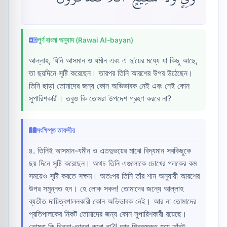
পূর্ণ বাংলা অনুবাদ (Rawai Al-bayan)
আল্লাহ, যিনি আসমান ও যমীন এবং এ দু’য়ের মধ্যে যা কিছু আছে,
তা ছয়দিনে সৃষ্টি করেছেন। তারপর তিনি আরশের উপর উঠেছেন।
তিনি ছাড়া তোমাদের জন্য কোন অভিভাবক নেই এবং নেই কোন
সুপারিশকারী। তবুও কি তোমরা উপদেশ গ্রহণ করবে না?
সংক্ষিপ্ত তাফসীর
৪. তিনিই আসমান-যমীন ও এতদুভয়ের মাঝে বিদ্যমান সবকিছুকে
ছয় দিনে সৃষ্টি করেছেন। অথচ তিনি এগুলোকে চোখের পলকের কম
সময়েও সৃষ্টি করতে সক্ষম। অতঃপর তিনি তাঁর শান অনুযায়ী আরশের
উপর সমুন্নত হন। হে লোক সকল! তোমাদের জন্যে আল্লাহ
ব্যতীত দায়িত্বপালনকারী কোন অভিভাবক নেই। আর না তোমাদের
প্রতিপালকের নিকট তোমাদের জন্য কোন সুপারিশকারী রয়েছে।
তোমরা কি চিন্তা-ভাবনা করো না?! আর শিরকমুক্ত হয়ে তাঁরই