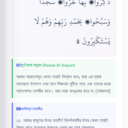
ذُكِّرُوا۟ بِهَا خَرُّوا۟ سُجَّدًا
وَسَبَّحُوا۟ بِحَمْدِ رَبِّهِمْ وَهُمْ لَا
يَسْتَكْبِرُونَ ۩
পূর্ণ বাংলা অনুবাদ (Rawai Al-bayan)
আমার আয়াতসমূহ কেবল তারাই বিশ্বাস করে, যারা এর দ্বারা
তাদেরকে উপদেশ দেয়া হলে সিজদায় লুটিয়ে পড়ে এবং তাদের রবের
প্রশংসাসহ তাসবীহ করে। আর তারা অহঙ্কার করে না।[সাজদাহ]
সংক্ষিপ্ত তাফসীর
১৫. আমার রাসূলের উপর অবতীর্ণ নিদর্শনাবলীর উপর কেবল তারাই
ঈমান আনে যাদেরকে উপদেশ দেয়ার পর তারা আল্লাহর