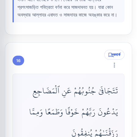
প্রশংসাজড়িত পবিত্রতা বর্ণনা করে সাজদাবনত হয়। যারা কোন
অবস্থায় আল্লাহর এবাদত ও সাজদাহর কাজে অহঙ্কার করে না।
বুকমার্ক
16
تَتَجَافَىٰ جُنُوبُهُمْ عَنِ ٱلْمَضَاجِعِ
يَدْعُونَ رَبَّهُمْ خَوْفًا وَطَمَعًا وَمِمَّا
رَزَقْنَـٰهُمْ يُنفِقُونَ