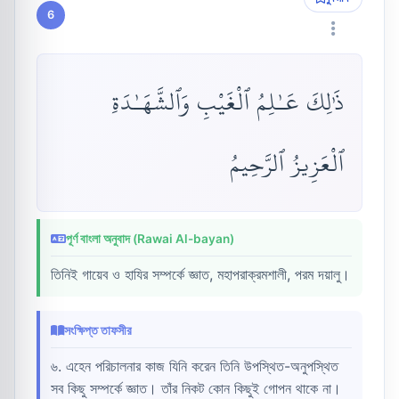
6
ذَٰلِكَ عَـٰلِمُ ٱلْغَيْبِ وَٱلشَّهَـٰدَةِ
ٱلْعَزِيزُ ٱلرَّحِيمُ
পূর্ণ বাংলা অনুবাদ (Rawai Al-bayan)
তিনিই গায়েব ও হাযির সম্পর্কে জ্ঞাত, মহাপরাক্রমশালী, পরম দয়ালু।
সংক্ষিপ্ত তাফসীর
৬. এহেন পরিচালনার কাজ যিনি করেন তিনি উপস্থিত-অনুপস্থিত
সব কিছু সম্পর্কে জ্ঞাত। তাঁর নিকট কোন কিছুই গোপন থাকে না।