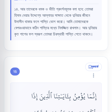
১৪. আর তাদেরকে ধমক ও ভীতি প্রদর্শনমূলক বলা হবে: তোমরা
হিসাব দেয়ার উদ্দেশ্যে আল্লাহর সাক্ষাত থেকে দুনিয়ার জীবনে
উদাসীন থাকার ফলে শাস্তি ভোগ করো। আমি তোমাদেরকে
বেপরওয়াভাবে কঠিন শাস্তির মধ্যে নিমজ্জিত রাখলাম। আর দুনিয়ায়
কৃত পাপের ফল স্বরূপ তোমরা চিরস্থায়ী শাস্তি পেতে থাকবে।
বুকমার্ক
15
إِنَّمَا يُؤْمِنُ بِـَٔايَـٰتِنَا ٱلَّذِينَ إِذَا