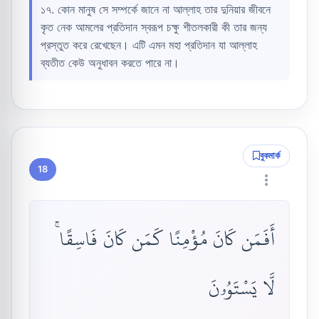
১৭. কোন মানুষ সে সম্পর্কে জানে না আল্লাহ তার দুনিয়ার জীবনে
কৃত নেক আমলের প্রতিদান স্বরূপ চক্ষু শীতলকারী কী তার জন্য
প্রস্তুত করে রেখেছেন। এটি এমন মহা প্রতিদান যা আল্লাহ
ব্যতীত কেউ অনুধাবন করতে পারে না।
বুকমার্ক
18
أَفَمَن كَانَ مُؤْمِنًا كَمَن كَانَ فَاسِقًا ۚ
لَّا يَسْتَوُۥنَ