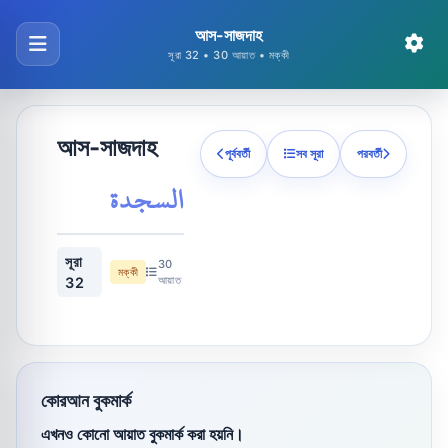
আস-সাজদাহ
সূরা 32 • 30 আয়াত • মক্কী
আস-সাজদাহ
পূর্ববর্তী
সব সূরা
পরবর্তী
السجدة
সূরা
30
মক্কী
আয়াত
32
কোরআন বুকমার্ক
এখনও কোনো আয়াত বুকমার্ক করা হয়নি।