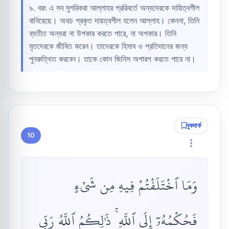
৯. বরং এ সব মুশরিকরা আল্লাহর প্ররিবর্তে অন্যদেরকে দায়িত্বশীল
বানিয়েছে। অথচ প্রকৃত দায়ত্বশীল হলেন আল্লাহ। কেননা, তিনি
ব্যতীত অন্যরা না উপকার করতে পারে, না অপকার। তিনি
মৃতদেরকে জীবিত করেন। তাদেরকে হিসাব ও প্রতিদানের জন্য
পুনরুত্থিত করবেন। তাকে কোন জিনিস অপারগ করতে পারে না।
বুকমার্ক
10
وَمَا ٱخْتَلَفْتُمْ فِيهِ مِن شَىْءٍ
فَحُكْمُهُۥٓ إِلَى ٱللَّهِ ۚ ذَٰلِكُمُ ٱللَّهُ رَبِّى