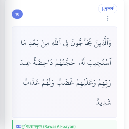
বুকমার্ক
16
وَٱلَّذِينَ يُحَآجُّونَ فِى ٱللَّهِ مِنۢ بَعْدِ مَا
ٱسْتُجِيبَ لَهُۥ حُجَّتُهُمْ دَاحِضَةٌ عِندَ
رَبِّهِمْ وَعَلَيْهِمْ غَضَبٌ وَلَهُمْ عَذَابٌ
شَدِيدٌ
পূর্ণ বাংলা অনুবাদ (Rawai Al-bayan)