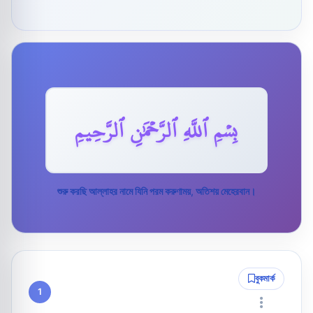
بِسۡمِ ٱللَّهِ ٱلرَّحۡمَٰنِ ٱلرَّحِيمِ
শুরু করছি আল্লাহর নামে যিনি পরম করুণাময়, অতিশয় মেহেরবান।
বুকমার্ক
1