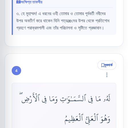
সংক্ষিপ্ত তাফসীর
৩. হে মুহাম্মদ! এ ধরনের ওহী তোমার ও তোমার পূর্ববর্তী নবীদের
উপর অবতীর্ণ করে থাকেন যিনি শত্রæদের উপর থেকে প্রতিশোধ
গ্রহণে পরাক্রমশালী এবং তাঁর পরিচালনা ও সৃষ্টিতে প্রজ্ঞাবান।
বুকমার্ক
4
لَهُۥ مَا فِى ٱلسَّمَـٰوَٰتِ وَمَا فِى ٱلْأَرْضِ ۖ
وَهُوَ ٱلْعَلِىُّ ٱلْعَظِيمُ