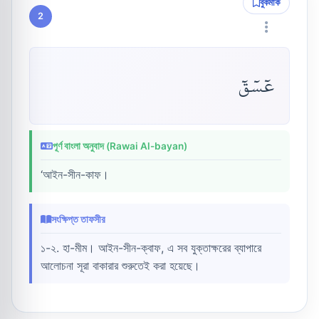
বুকমার্ক
2
عٓسٓقٓ
পূর্ণ বাংলা অনুবাদ (Rawai Al-bayan)
‘আইন-সীন-কাফ।
সংক্ষিপ্ত তাফসীর
১-২. হা-মীম। আইন-সীন-ক্বাফ, এ সব যুক্তাক্ষরের ব্যাপারে
আলোচনা সূরা বাকারার শুরুতেই করা হয়েছে।