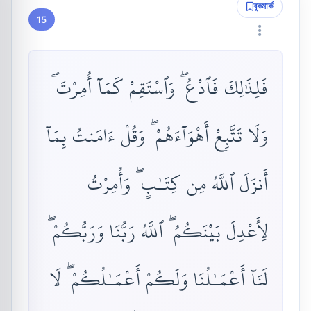
বুকমার্ক
15
فَلِذَٰلِكَ فَٱدْعُ ۖ وَٱسْتَقِمْ كَمَآ أُمِرْتَ ۖ
وَلَا تَتَّبِعْ أَهْوَآءَهُمْ ۖ وَقُلْ ءَامَنتُ بِمَآ
أَنزَلَ ٱللَّهُ مِن كِتَـٰبٍ ۖ وَأُمِرْتُ
لِأَعْدِلَ بَيْنَكُمُ ۖ ٱللَّهُ رَبُّنَا وَرَبُّكُمْ ۖ
لَنَآ أَعْمَـٰلُنَا وَلَكُمْ أَعْمَـٰلُكُمْ ۖ لَا