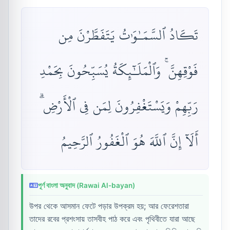
تَكَادُ ٱلسَّمَـٰوَٰتُ يَتَفَطَّرْنَ مِن
فَوْقِهِنَّ ۚ وَٱلْمَلَـٰٓئِكَةُ يُسَبِّحُونَ بِحَمْدِ
رَبِّهِمْ وَيَسْتَغْفِرُونَ لِمَن فِى ٱلْأَرْضِ ۗ
أَلَآ إِنَّ ٱللَّهَ هُوَ ٱلْغَفُورُ ٱلرَّحِيمُ
পূর্ণ বাংলা অনুবাদ (Rawai Al-bayan)
উপর থেকে আসমান ফেটে পড়ার উপক্রম হয়; আর ফেরেশতারা
তাদের রবের প্রশংসায় তাসবীহ পাঠ করে এবং পৃথিবীতে যারা আছে