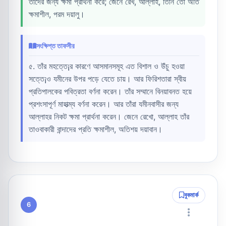
তাদের জন্য ক্ষমা প্রার্থনা করে; জেনে রেখ, আল্লাহ, তিনি তো অতি
ক্ষমাশীল, পরম দয়ালু।
সংক্ষিপ্ত তাফসীর
৫. তাঁর মহত্তে¡র কারণে আসমানসমূহ এত বিশাল ও উঁচু হওয়া
সত্তে¡ও যমীনের উপর পড়ে যেতে চায়। আর ফিরিশতারা স্বীয়
প্রতিপালকের পবিত্রতা বর্ণনা করেন। তাঁর সম্মানে বিনয়াবনত হয়ে
প্রশংসাপূর্ণ মাহাত্ম্য বর্ণনা করেন। আর তাঁরা যমীনবাসীর জন্য
আল্লাহর নিকট ক্ষমা প্রার্থনা করেন। জেনে রেখো, আল্লাহ তাঁর
তাওবাকারী বান্দাদের প্রতি ক্ষমাশীল, অতিশয় দয়াবান।
বুকমার্ক
6