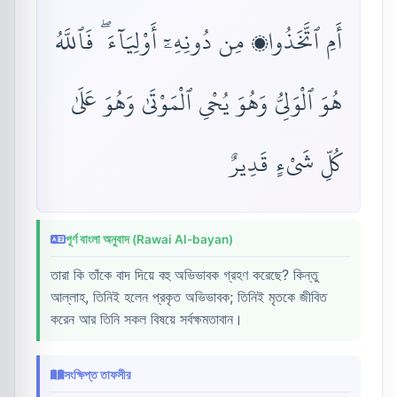
أَمِ ٱتَّخَذُوا۟ مِن دُونِهِۦٓ أَوْلِيَآءَ ۖ فَٱللَّهُ
هُوَ ٱلْوَلِىُّ وَهُوَ يُحْىِ ٱلْمَوْتَىٰ وَهُوَ عَلَىٰ
كُلِّ شَىْءٍ قَدِيرٌ
পূর্ণ বাংলা অনুবাদ (Rawai Al-bayan)
তারা কি তাঁকে বাদ দিয়ে বহু অভিভাবক গ্রহণ করেছে? কিন্তু
আল্লাহ, তিনিই হলেন প্রকৃত অভিভাবক; তিনিই মৃতকে জীবিত
করেন আর তিনি সকল বিষয়ে সর্বক্ষমতাবান।
সংক্ষিপ্ত তাফসীর