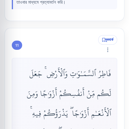
তাওবার মাধ্যমে প্রত্যাবর্তন করি।
বুকমার্ক
11
فَاطِرُ ٱلسَّمَـٰوَٰتِ وَٱلْأَرْضِ ۚ جَعَلَ
لَكُم مِّنْ أَنفُسِكُمْ أَزْوَٰجًا وَمِنَ
ٱلْأَنْعَـٰمِ أَزْوَٰجًا ۖ يَذْرَؤُكُمْ فِيهِ ۚ