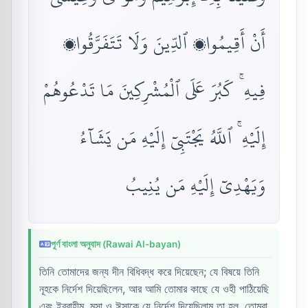
أَنْ أَقِيمُوا۟ ٱلدِّينَ وَلَا تَتَفَرَّقُوا۟
فِيهِ ۚ كَبُرَ عَلَى ٱلْمُشْرِكِينَ مَا تَدْعُوهُمْ
إِلَيْهِ ۚ ٱللَّهُ يَجْتَبِىٓ إِلَيْهِ مَن يَشَآءُ
وَيَهْدِىٓ إِلَيْهِ مَن يُنِيبُ
পূর্ণ বাংলা অনুবাদ (Rawai Al-bayan)
তিনি তোমাদের জন্য দীন বিধিবদ্ধ করে দিয়েছেন; যে বিষয়ে তিনি
নূহকে নির্দেশ দিয়েছিলেন, আর আমি তোমার কাছে যে ওহী পাঠিয়েছি
এবং ইবরাহীম, মূসা ও ঈসাকে যে নির্দেশ দিয়েছিলাম তা হল, তোমরা