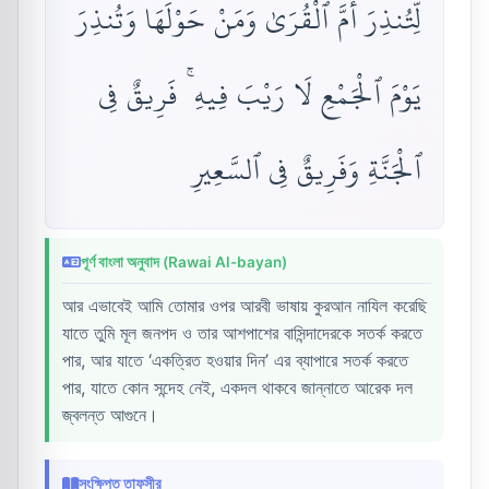
لِّتُنذِرَ أُمَّ ٱلْقُرَىٰ وَمَنْ حَوْلَهَا وَتُنذِرَ
يَوْمَ ٱلْجَمْعِ لَا رَيْبَ فِيهِ ۚ فَرِيقٌ فِى
ٱلْجَنَّةِ وَفَرِيقٌ فِى ٱلسَّعِيرِ
পূর্ণ বাংলা অনুবাদ (Rawai Al-bayan)
আর এভাবেই আমি তোমার ওপর আরবী ভাষায় কুরআন নাযিল করেছি
যাতে তুমি মূল জনপদ ও তার আশপাশের বাসিন্দাদেরকে সতর্ক করতে
পার, আর যাতে ‘একত্রিত হওয়ার দিন’ এর ব্যাপারে সতর্ক করতে
পার, যাতে কোন সন্দেহ নেই, একদল থাকবে জান্নাতে আরেক দল
জ্বলন্ত আগুনে।
সংক্ষিপ্ত তাফসীর