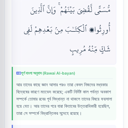
مُّسَمًّى لَّقُضِىَ بَيْنَهُمْ ۚ وَإِنَّ ٱلَّذِينَ
أُورِثُوا۟ ٱلْكِتَـٰبَ مِنۢ بَعْدِهِمْ لَفِى
شَكٍّ مِّنْهُ مُرِيبٍ
পূর্ণ বাংলা অনুবাদ (Rawai Al-bayan)
আর তাদের কাছে জ্ঞান আসার পরও তারা কেবল নিজদের মধ্যকার
বিদ্বেষের কারণে মতভেদ করেছে; একটি নির্দিষ্ট কাল পর্যন্ত অবকাশ
সম্পর্কে তোমার রবের পূর্ব সিদ্ধান্ত না থাকলে তাদের বিষয়ে ফয়সালা
হয়ে যেত। আর তাদের পরে যারা কিতাবের উত্তরাধিকারী হয়েছিল,
তারা সে সম্পর্কে বিভ্রান্তিকর সন্দেহে রয়েছে।