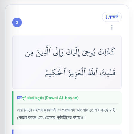
বুকমার্ক
3
كَذَٰلِكَ يُوحِىٓ إِلَيْكَ وَإِلَى ٱلَّذِينَ مِن
قَبْلِكَ ٱللَّهُ ٱلْعَزِيزُ ٱلْحَكِيمُ
পূর্ণ বাংলা অনুবাদ (Rawai Al-bayan)
এমনিভাবে মহাপরাক্রমশালী ও প্রজ্ঞাময় আল্লাহ তোমার কাছে ওহী
প্রেরণ করেন এবং তোমার পূর্ববর্তীদের কাছেও।