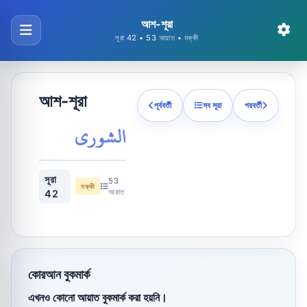
আশ-শূরা
সূরা 42 • 53 আয়াত • মক্কী
আশ-শূরা
পূর্ববর্তী
সব সূরা
পরবর্তী
الشورى
সূরা
53
মক্কী
আয়াত
42
কোরআন বুকমার্ক
এখনও কোনো আয়াত বুকমার্ক করা হয়নি।