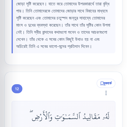
জোড়া সৃষ্টি করেছেন। যাতে করে তোমাদের উপরকারার্থে তারা বৃদ্ধি
পায়। তিনি তোমাদেরকে তোমাদের জোড়ার সাথে বিবাহের মাধ্যমে
সৃষ্টি করেছেন এবং তোমাদের চতুস্পদ জন্তুর সাহায্যে তোমাদের
মাংস ও দুধের ব্যবস্থা করেছেন। তাঁর সাথে তাঁর সৃষ্টির কোন উপমা
নেই। তিনি স্বীয় বান্দাদের কথাগুলো শুনেন ও তাদের আচরণগুলো
দেখেন। তাঁর থেকে এ সবের কোন কিছুই উধাও হয় না এবং
অচিরেই তিনি এ সবের ভালো-মন্দের প্রতিদান দিবেন।
বুকমার্ক
12
لَهُۥ مَقَالِيدُ ٱلسَّمَـٰوَٰتِ وَٱلْأَرْضِ ۖ