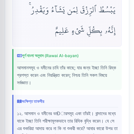
يَبْسُطُ ٱلرِّزْقَ لِمَن يَشَآءُ وَيَقْدِرُ ۚ
إِنَّهُۥ بِكُلِّ شَىْءٍ عَلِيمٌ
পূর্ণ বাংলা অনুবাদ (Rawai Al-bayan)
আসমানসমূহ ও যমীনের চাবি তাঁর কাছে; যার জন্য ইচ্ছা তিনি রিয্ক
প্রশস্ত করেন এবং নিয়ন্ত্রিত করেন; নিশ্চয় তিনি সকল বিষয়ে
সর্বজ্ঞাত।
সংক্ষিপ্ত তাফসীর
১২. আসমান ও যমীনের ভাÐারসমূহ একা তাঁরই। বান্দাদের মধ্যে
যাকে ইচ্ছা তিনি পরীক্ষামূলকভাবে তার রিযিক বৃদ্ধি করেন। যে সে
এর শুকরিয়া আদায় করে না কি না শুকরী করে? আবার কারো উপর তা