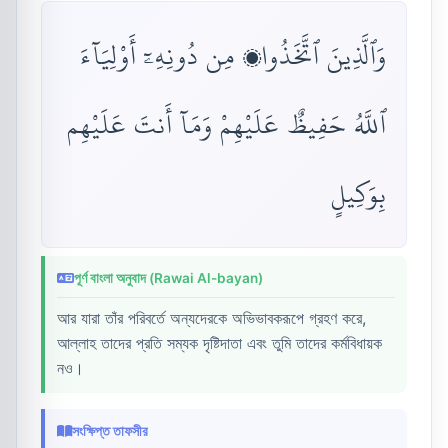
وَٱلَّذِينَ ٱتَّخَذُوا۟ مِن دُونِهِۦٓ أَوْلِيَآءَ
ٱللَّهُ حَفِيظٌ عَلَيْهِمْ وَمَآ أَنتَ عَلَيْهِم
بِوَكِيلٍ
পূর্ণ বাংলা অনুবাদ (Rawai Al-bayan)
আর যারা তাঁর পরিবর্তে অন্যদেরকে অভিভাবকরূপে গ্রহণ করে,
আল্লাহ তাদের প্রতি সম্যক দৃষ্টিদাতা এবং তুমি তাদের কর্মবিধায়ক
নও।
সংক্ষিপ্ত তাফসীর