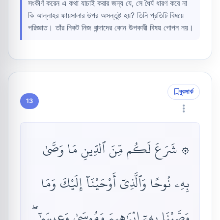
সংকীর্ণ করেন এ কথা যাচাই করার জন্য যে, সে ধৈর্য ধারণ করে না
কি আল্লাহর ফায়সালার উপর অসন্তুষ্ট হয়? তিনি প্রতিটি বিষয়ে
পরিজ্ঞাত। তাঁর নিকট নিজ বান্দাদের কোন উপকারী বিষয় গোপন নয়।
বুকমার্ক
13
۞ شَرَعَ لَكُم مِّنَ ٱلدِّينِ مَا وَصَّىٰ
بِهِۦ نُوحًا وَٱلَّذِىٓ أَوْحَيْنَآ إِلَيْكَ وَمَا
وَصَّيْنَا بِهِۦٓ إِبْرَٰهِيمَ وَمُوسَىٰ وَعِيسَىٰٓ ۖ