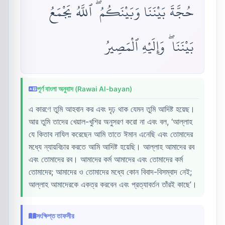
حُجَّةَ بَيْنَنَا وَبَيْنَكُمُ ۖ ٱللَّهُ يَجْمَعُ
بَيْنَنَا ۖ وَإِلَيْهِ ٱلْمَصِيرُ
পূর্ণ বাংলা অনুবাদ (Rawai Al-bayan)
এ কারণে তুমি আহবান কর এবং দৃঢ় থাক যেমন তুমি আদিষ্ট হয়েছ।
আর তুমি তাদের খেয়াল-খুশির অনুসরণ করো না এবং বল, ‘আল্লাহ
যে কিতাব নাযিল করেছেন আমি তাতে ঈমান এনেছি এবং তোমাদের
মধ্যে ন্যায়বিচার করতে আমি আদিষ্ট হয়েছি। আল্লাহ আমাদের রব
এবং তোমাদের রব। আমাদের কর্ম আমাদের এবং তোমাদের কর্ম
তোমাদের; আমাদের ও তোমাদের মধ্যে কোন বিবাদ-বিসম্বাদ নেই;
আল্লাহ আমাদেরকে একত্র করবেন এবং প্রত্যাবর্তন তাঁরই কাছে’।
সংক্ষিপ্ত তাফসীর