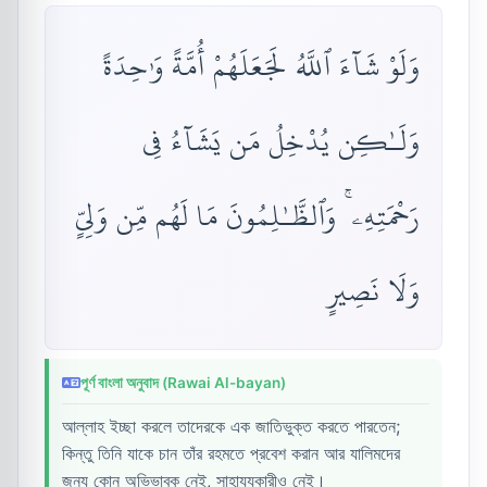
وَلَوْ شَآءَ ٱللَّهُ لَجَعَلَهُمْ أُمَّةً وَٰحِدَةً
وَلَـٰكِن يُدْخِلُ مَن يَشَآءُ فِى
رَحْمَتِهِۦ ۚ وَٱلظَّـٰلِمُونَ مَا لَهُم مِّن وَلِىٍّ
وَلَا نَصِيرٍ
পূর্ণ বাংলা অনুবাদ (Rawai Al-bayan)
আল্লাহ ইচ্ছা করলে তাদেরকে এক জাতিভুক্ত করতে পারতেন;
কিন্তু তিনি যাকে চান তাঁর রহমতে প্রবেশ করান আর যালিমদের
জন্য কোন অভিভাবক নেই, সাহায্যকারীও নেই।