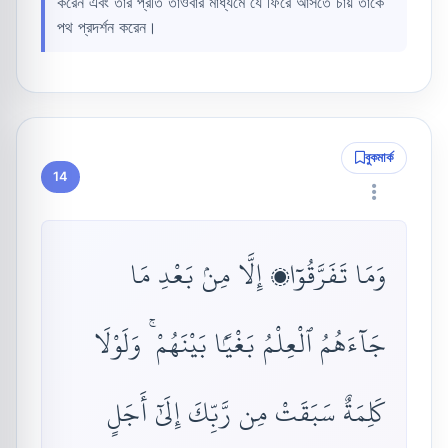
করেন এবং তাঁর প্রতি তাওবার মাধ্যমে যে ফিরে আসতে চায় তাকে
পথ প্রদর্শন করেন।
বুকমার্ক
14
وَمَا تَفَرَّقُوٓا۟ إِلَّا مِنۢ بَعْدِ مَا
جَآءَهُمُ ٱلْعِلْمُ بَغْيًۢا بَيْنَهُمْ ۚ وَلَوْلَا
كَلِمَةٌ سَبَقَتْ مِن رَّبِّكَ إِلَىٰٓ أَجَلٍ