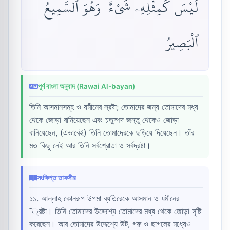
لَيْسَ كَمِثْلِهِۦ شَىْءٌ ۖ وَهُوَ ٱلسَّمِيعُ
ٱلْبَصِيرُ
পূর্ণ বাংলা অনুবাদ (Rawai Al-bayan)
তিনি আসমানসমূহ ও যমীনের স্রষ্টা; তোমাদের জন্য তোমাদের মধ্য
থেকে জোড়া বানিয়েছেন এবং চতুষ্পদ জন্তু থেকেও জোড়া
বানিয়েছেন, (এভাবেই) তিনি তোমাদেরকে ছড়িয়ে দিয়েছেন। তাঁর
মত কিছু নেই আর তিনি সর্বশ্রোতা ও সর্বদ্রষ্টা।
সংক্ষিপ্ত তাফসীর
১১. আল্লাহ কোনরূপ উপমা ব্যতিরেকে আসমান ও যমীনের
¯্রষ্টা। তিনি তোমাদের উদ্দেশ্যে তোমাদের মধ্য থেকে জোড়া সৃষ্টি
করেছেন। আর তোমাদের উদ্দেশ্যে উট, গরু ও ছাগলের মধ্যেও