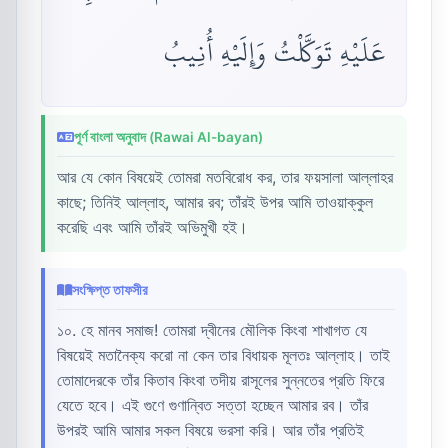
عَلَيْهِ تَوَكَّلْتُ وَإِلَيْهِ أُنِيبُ
পূর্ণ বাংলা অনুবাদ (Rawai Al-bayan)
আর যে কোন বিষয়েই তোমরা মতবিরোধ কর, তার ফয়সালা আল্লাহর
কাছে; তিনিই আল্লাহ, আমার রব; তাঁরই উপর আমি তাওয়াক্কুল
করেছি এবং আমি তাঁরই অভিমুখী হই।
সংক্ষিপ্ত তাফসীর
১০. হে মানব সমাজ! তোমরা দ্বীনের মৌলিক কিংবা শাখাগত যে
বিষয়েই মতানৈক্য করো না কেন তার বিধায়ক মূলতঃ আল্লাহ। তাই
তোমাদেরকে তাঁর কিতাব কিংবা তদীয় রাসূলের সুন্নতের প্রতি ফিরে
যেতে হবে। এই গুণে গুণান্বিত সত্তা হচ্ছেন আমার রব। তাঁর
উপরই আমি আমার সকল বিষয়ে ভরসা করি। আর তাঁর প্রতিই