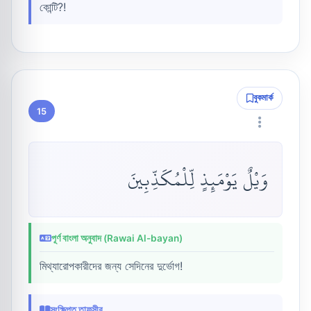
কোন্টি?!
বুকমার্ক
15
وَيْلٌ يَوْمَئِذٍ لِّلْمُكَذِّبِينَ
পূর্ণ বাংলা অনুবাদ (Rawai Al-bayan)
মিথ্যারোপকারীদের জন্য সেদিনের দুর্ভোগ!
সংক্ষিপ্ত তাফসীর