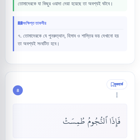
তোমাদেরকে যা কিছুর ওয়াদা দেয়া হয়েছে তা অবশ্যই ঘটবে।
সংক্ষিপ্ত তাফসীর
৭. তোমাদেরকে যে পুনরুত্থান, হিসাব ও শাস্তির ভয় দেখানো হয়
তা অবশ্যই সংঘটিত হবে।
বুকমার্ক
8
فَإِذَا ٱلنُّجُومُ طُمِسَتْ