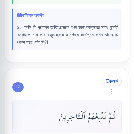
সংক্ষিপ্ত তাফসীর
১৬. আমি কি পূর্বেকার জাতিগুলোকে যখন তারা আল্লাহর সাথে কুফরী
করেছিলো এবং তাঁর রাসূলদেরকে অবিশ্বাস করেছিলো তখন তাদেরকে
ধ্বংস করে দেই নি?!
বুকমার্ক
17
ثُمَّ نُتْبِعُهُمُ ٱلْـَٔاخِرِينَ