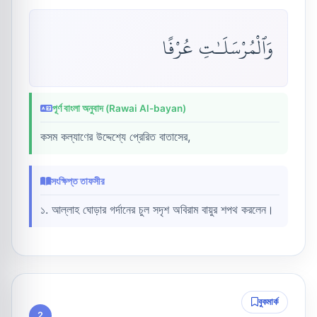
وَٱلْمُرْسَلَـٰتِ عُرْفًا
পূর্ণ বাংলা অনুবাদ (Rawai Al-bayan)
কসম কল্যাণের উদ্দেশ্যে প্রেরিত বাতাসের,
সংক্ষিপ্ত তাফসীর
১. আল্লাহ ঘোড়ার গর্দানের চুল সদৃশ অবিরাম বায়ুর শপথ করলেন।
বুকমার্ক
2