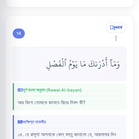
বুকমার্ক
14
وَمَآ أَدْرَىٰكَ مَا يَوْمُ ٱلْفَصْلِ
পূর্ণ বাংলা অনুবাদ (Rawai Al-bayan)
আর কিসে তোমাকে জানাবে বিচার দিবস কী?
সংক্ষিপ্ত তাফসীর
১৪. হে রাসূল! আপনাকে কোন্ বস্তু জানালো যে, আয়সালার দিন