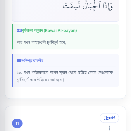
وَإِذَا ٱلْجِبَالُ نُسِفَتْ
পূর্ণ বাংলা অনুবাদ (Rawai Al-bayan)
আর যখন পাহাড়গুলি চূর্ণবিচূর্ণ হবে,
সংক্ষিপ্ত তাফসীর
১০. যখন পর্বতমালাকে আপন স্থান থেকে উঠিয়ে ফেলে সেগুলোকে
চূর্ণবিচ‚র্ণ করে উড়িয়ে দেয়া হবে।
বুকমার্ক
11