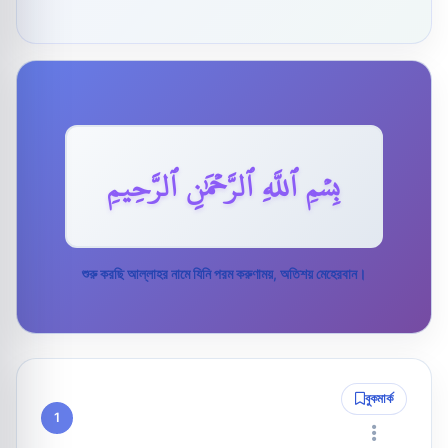
بِسۡمِ ٱللَّهِ ٱلرَّحۡمَٰنِ ٱلرَّحِيمِ
শুরু করছি আল্লাহর নামে যিনি পরম করুণাময়, অতিশয় মেহেরবান।
বুকমার্ক
1