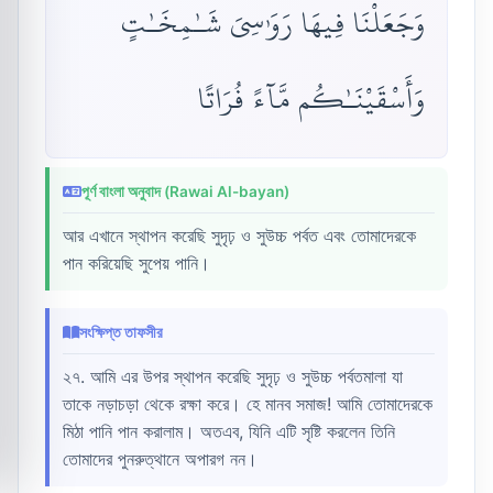
وَجَعَلْنَا فِيهَا رَوَٰسِىَ شَـٰمِخَـٰتٍ
وَأَسْقَيْنَـٰكُم مَّآءً فُرَاتًا
পূর্ণ বাংলা অনুবাদ (Rawai Al-bayan)
আর এখানে স্থাপন করেছি সুদৃঢ় ও সুউচ্চ পর্বত এবং তোমাদেরকে
পান করিয়েছি সুপেয় পানি।
সংক্ষিপ্ত তাফসীর
২৭. আমি এর উপর স্থাপন করেছি সুদৃঢ় ও সুউচ্চ পর্বতমালা যা
তাকে নড়াচড়া থেকে রক্ষা করে। হে মানব সমাজ! আমি তোমাদেরকে
মিঠা পানি পান করালাম। অতএব, যিনি এটি সৃষ্টি করলেন তিনি
তোমাদের পুনরুত্থানে অপারগ নন।