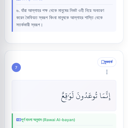
৬. যাঁরা আল্লাহর পক্ষ থেকে মানুষের নিকট ওহী নিয়ে অবতরণ
করেন কৈফিয়ত স্বরূপ কিংবা মানুষকে আল্লাহর শাস্তি থেকে
সতর্ককারী স্বরূপ।
বুকমার্ক
7
إِنَّمَا تُوعَدُونَ لَوَٰقِعٌ
পূর্ণ বাংলা অনুবাদ (Rawai Al-bayan)