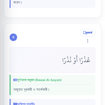
করেন।
বুকমার্ক
6
عُذْرًا أَوْ نُذْرًا
পূর্ণ বাংলা অনুবাদ (Rawai Al-bayan)
অজুহাত দূরকারী ও সতর্ককারী।
সংক্ষিপ্ত তাফসীর