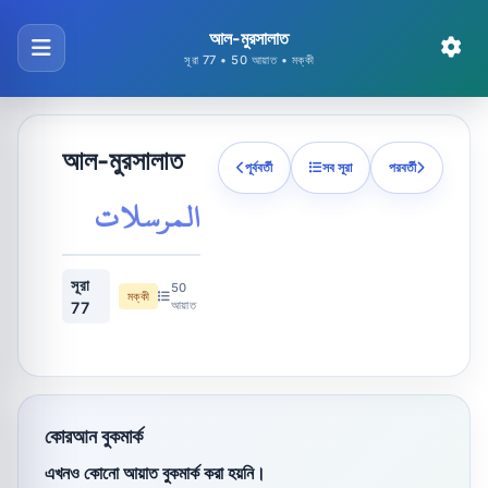
আল-মুরসালাত
সূরা 77 • 50 আয়াত • মক্কী
আল-মুরসালাত
পূর্ববর্তী
সব সূরা
পরবর্তী
المرسلات
সূরা
50
মক্কী
আয়াত
77
কোরআন বুকমার্ক
এখনও কোনো আয়াত বুকমার্ক করা হয়নি।