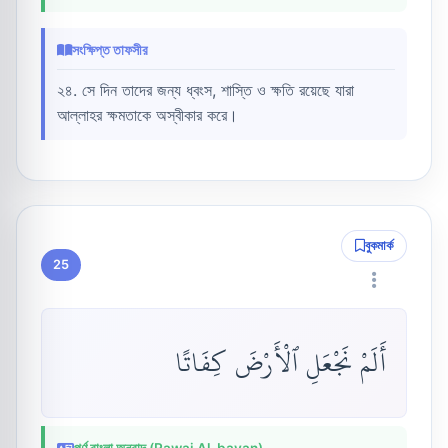
সংক্ষিপ্ত তাফসীর
২৪. সে দিন তাদের জন্য ধ্বংস, শাস্তি ও ক্ষতি রয়েছে যারা
আল্লাহর ক্ষমতাকে অস্বীকার করে।
বুকমার্ক
25
أَلَمْ نَجْعَلِ ٱلْأَرْضَ كِفَاتًا
পূর্ণ বাংলা অনুবাদ (Rawai Al-bayan)