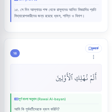
১৫. সে দিন আল্লাহর পক্ষ থেকে রাসূলদের আনিত বিষয়াদির প্রতি
মিথ্যারোপকারীদের জন্য রয়েছে ধ্বংস, শাস্তি ও বিনাশ।
বুকমার্ক
16
أَلَمْ نُهْلِكِ ٱلْأَوَّلِينَ
পূর্ণ বাংলা অনুবাদ (Rawai Al-bayan)
আমি কি পূর্ববর্তীদেরকে ধ্বংস করিনি?