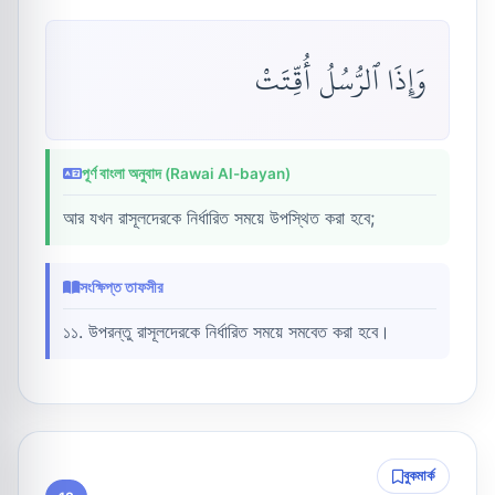
وَإِذَا ٱلرُّسُلُ أُقِّتَتْ
পূর্ণ বাংলা অনুবাদ (Rawai Al-bayan)
আর যখন রাসূলদেরকে নির্ধারিত সময়ে উপস্থিত করা হবে;
সংক্ষিপ্ত তাফসীর
১১. উপরন্তু রাসূলদেরকে নির্ধারিত সময়ে সমবেত করা হবে।
বুকমার্ক