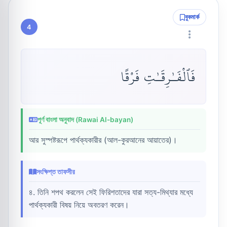
বুকমার্ক
4
فَٱلْفَـٰرِقَـٰتِ فَرْقًا
পূর্ণ বাংলা অনুবাদ (Rawai Al-bayan)
আর সুস্পষ্টরূপে পার্থক্যকারীর (আল-কুরআনের আয়াতের)।
সংক্ষিপ্ত তাফসীর
৪. তিনি শপথ করলেন সেই ফিরিশতাদের যারা সত্য-মিথ্যার মধ্যে
পার্থক্যকারী বিষয় নিয়ে অবতরণ করেন।