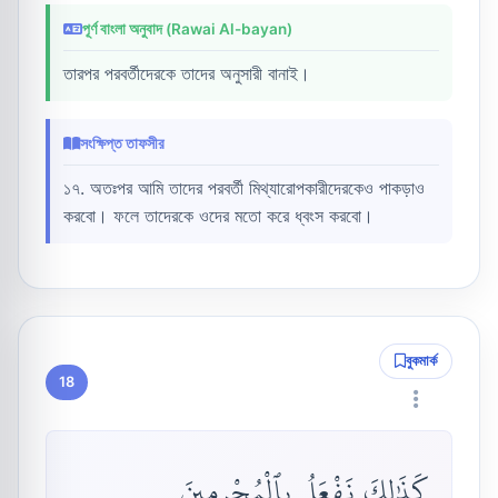
পূর্ণ বাংলা অনুবাদ (Rawai Al-bayan)
তারপর পরবর্তীদেরকে তাদের অনুসারী বানাই।
সংক্ষিপ্ত তাফসীর
১৭. অতঃপর আমি তাদের পরবর্তী মিথ্যারোপকারীদেরকেও পাকড়াও
করবো। ফলে তাদেরকে ওদের মতো করে ধ্বংস করবো।
বুকমার্ক
18
كَذَٰلِكَ نَفْعَلُ بِٱلْمُجْرِمِينَ