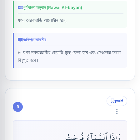
পূর্ণ বাংলা অনুবাদ (Rawai Al-bayan)
যখন তারকারাজি আলোহীন হবে,
সংক্ষিপ্ত তাফসীর
৮. যখন নক্ষত্ররাজির জ্যোতি মুছে ফেলা হবে এবং সেগুলোর আলো
বিলুপ্ত হবে।
বুকমার্ক
9
وَإِذَا ٱلسَّمَآءُ فُرِجَتْ