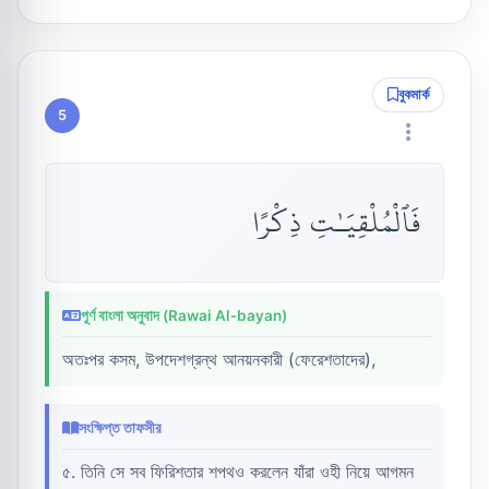
বুকমার্ক
5
فَٱلْمُلْقِيَـٰتِ ذِكْرًا
পূর্ণ বাংলা অনুবাদ (Rawai Al-bayan)
অতঃপর কসম, উপদেশগ্রন্থ আনয়নকারী (ফেরেশতাদের),
সংক্ষিপ্ত তাফসীর
৫. তিনি সে সব ফিরিশতার শপথও করলেন যাঁরা ওহী নিয়ে আগমন