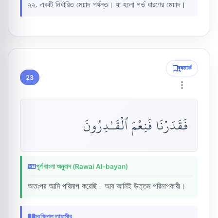
২২. একটি নির্ধারিত মেয়াদ পর্যন্ত। যা হলো গর্ভ ধারণের মেয়াদ।
বুকমার্ক
23
فَقَدَرْنَا فَنِعْمَ ٱلْقَـٰدِرُونَ
পূর্ণ বাংলা অনুবাদ (Rawai Al-bayan)
অতঃপর আমি পরিমাপ করেছি। আর আমিই উত্তম পরিমাপকারী।
সংক্ষিপ্ত তাফসীর