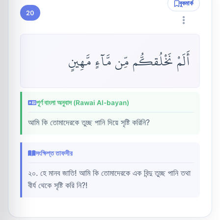
বুকমার্ক
20
أَلَمْ نَخْلُقكُّم مِّن مَّآءٍ مَّهِينٍ
পূর্ণ বাংলা অনুবাদ (Rawai Al-bayan)
আমি কি তোমাদেরকে তুচ্ছ পানি দিয়ে সৃষ্টি করিনি?
সংক্ষিপ্ত তাফসীর
২০. হে মানব জাতি! আমি কি তোমাদেরকে এক বিন্দু তুচ্ছ পানি তথা
বীর্য থেকে সৃষ্টি করি নি?!