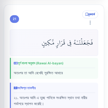
বুকমার্ক
21
فَجَعَلْنَـٰهُ فِى قَرَارٍ مَّكِينٍ
পূর্ণ বাংলা অনুবাদ (Rawai Al-bayan)
অতঃপর তা আমি রেখেছি সুরক্ষিত আধারে
সংক্ষিপ্ত তাফসীর
২১. অতঃপর আমি এ তুচ্ছ পানিকে সংরক্ষিত স্থান তথা নারীর
গর্ভাশয়ে স্থাপন করেছি।