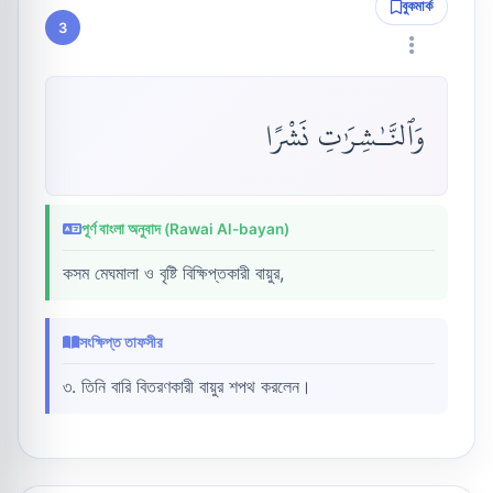
বুকমার্ক
3
وَٱلنَّـٰشِرَٰتِ نَشْرًا
পূর্ণ বাংলা অনুবাদ (Rawai Al-bayan)
কসম মেঘমালা ও বৃষ্টি বিক্ষিপ্তকারী বায়ুর,
সংক্ষিপ্ত তাফসীর
৩. তিনি বারি বিতরণকারী বায়ুর শপথ করলেন।