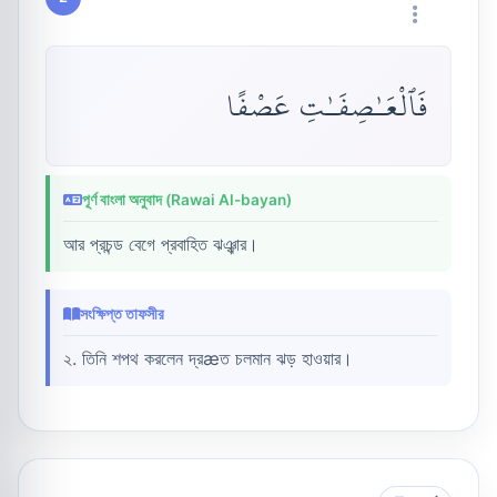
فَٱلْعَـٰصِفَـٰتِ عَصْفًا
পূর্ণ বাংলা অনুবাদ (Rawai Al-bayan)
আর প্রচন্ড বেগে প্রবাহিত ঝঞ্ঝার।
সংক্ষিপ্ত তাফসীর
২. তিনি শপথ করলেন দ্রæত চলমান ঝড় হাওয়ার।