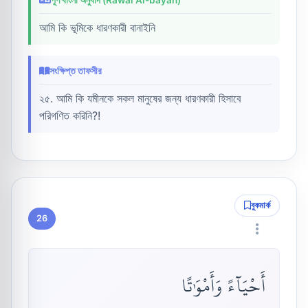
আমি কি ভূমিকে ধারণকারী বানাইনি
সংক্ষিপ্ত তাফসীর
২৫. আমি কি যমীনকে সকল মানুষের জন্য ধারণকারী হিসাবে
পরিগণিত করিনি?!
বুকমার্ক
26
أَحْيَآءً وَأَمْوَٰتًا