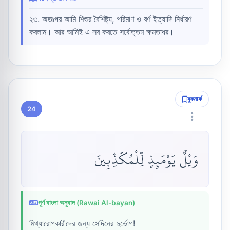
২৩. অতঃপর আমি শিশুর বৈশিষ্ট্য, পরিমাণ ও বর্ণ ইত্যাদি নির্ধারণ
করলাম। আর আমিই এ সব করতে সর্বোত্তম ক্ষমতাধর।
বুকমার্ক
24
وَيْلٌ يَوْمَئِذٍ لِّلْمُكَذِّبِينَ
পূর্ণ বাংলা অনুবাদ (Rawai Al-bayan)
মিথ্যারোপকারীদের জন্য সেদিনের দুর্ভোগ!