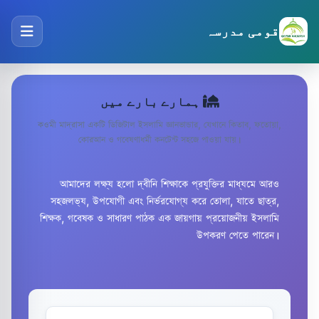
قومی مدرسہ
ہمارے بارے میں
কওমী মাদ্রাসা একটি ডিজিটাল ইসলামি জ্ঞানভান্ডার, যেখানে কিতাব, ফতোয়া,
কোরআন ও গবেষণাধর্মী কনটেন্ট সহজে পাওয়া যায়।
আমাদের লক্ষ্য হলো দ্বীনি শিক্ষাকে প্রযুক্তির মাধ্যমে আরও
সহজলভ্য, উপযোগী এবং নির্ভরযোগ্য করে তোলা, যাতে ছাত্র,
শিক্ষক, গবেষক ও সাধারণ পাঠক এক জায়গায় প্রয়োজনীয় ইসলামি
উপকরণ পেতে পারেন।