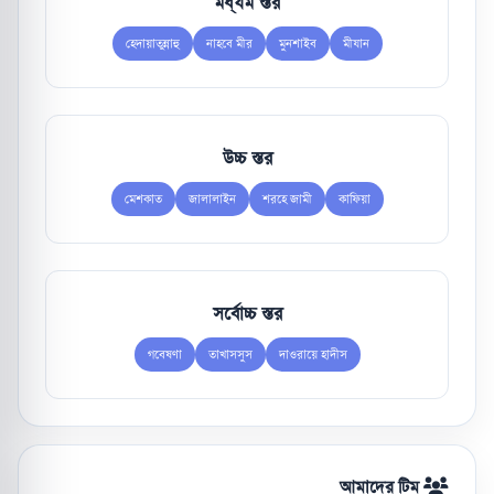
মধ্যম স্তর
হেদায়াতুন্নাহু
নাহবে মীর
মুনশাইব
মীযান
উচ্চ স্তর
মেশকাত
জালালাইন
শরহে জামী
কাফিয়া
সর্বোচ্চ স্তর
গবেষণা
তাখাসসুস
দাওরায়ে হাদীস
আমাদের টিম