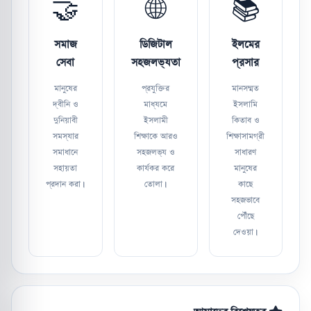
🤝
🌐
📚
সমাজ
ডিজিটাল
ইলমের
সেবা
সহজলভ্যতা
প্রসার
মানুষের
প্রযুক্তির
মানসম্মত
দ্বীনি ও
মাধ্যমে
ইসলামি
দুনিয়াবী
ইসলামী
কিতাব ও
সমস্যার
শিক্ষাকে আরও
শিক্ষাসামগ্রী
সমাধানে
সহজলভ্য ও
সাধারণ
সহায়তা
কার্যকর করে
মানুষের
প্রদান করা।
তোলা।
কাছে
সহজভাবে
পৌঁছে
দেওয়া।