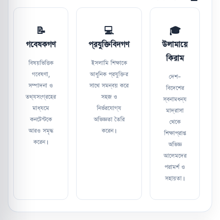
📝
💻
🎓
গবেষকগণ
প্রযুক্তিবিদগণ
উলামায়ে
কিরাম
বিষয়ভিত্তিক
ইসলামি শিক্ষাকে
গবেষণা,
আধুনিক প্রযুক্তির
দেশ-
সম্পাদনা ও
সাথে সমন্বয় করে
বিদেশের
তথ্যসংগ্রহের
সহজ ও
স্বনামধন্য
মাধ্যমে
নির্ভরযোগ্য
মাদ্রাসা
কনটেন্টকে
অভিজ্ঞতা তৈরি
থেকে
আরও সমৃদ্ধ
করেন।
শিক্ষাপ্রাপ্ত
করেন।
অভিজ্ঞ
আলেমদের
পরামর্শ ও
সহায়তা।