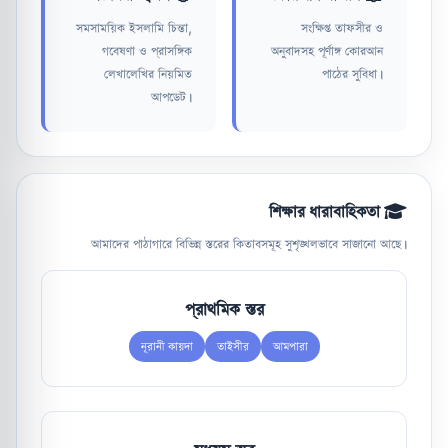
সমসাময়িক ইসলামি চিন্তা,
সংক্ষিপ্ত তাফসীর ও
গবেষণা ও প্রাসঙ্গিক
অনুবাদসহ পূর্ণাঙ্গ কোরআন
লেখালেখির নিয়মিত
পাঠের সুবিধা।
আপডেট।
শিক্ষার ধারাবাহিকতা
আমাদের পাঠাগারে বিভিন্ন স্তরের কিতাবসমূহ সুশৃঙ্খলভাবে সাজানো আছে।
প্রাথমিক স্তর
নূরানী কায়দা
তাইসীর
আমপারা