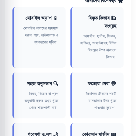
আমাদের বিশেষত্ব
📱 মোবাইল অ্যাপ
🕌 বিস্তৃত কিতাব
সংগ্রহ
মোবাইল অ্যাপের মাধ্যমে
দ্রুত পড়া, ডাউনলোড ও
তাফসীর, হাদীস, ফিকহ,
ব্যবহারের সুবিধা।
আকিদা, তাসাউফসহ বিভিন্ন
বিষয়ের উপর হাজারো
কিতাব।
🔍 সহজ অনুসন্ধান
💬 ফতোয়া সেবা
বিষয়, কিতাব বা প্রশ্ন
দৈনন্দিন জীবনের শরয়ী
অনুযায়ী দ্রুত তথ্য খুঁজে
মাসআলার উত্তর খুঁজে
পেতে শক্তিশালী সার্চ।
পাওয়ার সুযোগ।
🌙 গবেষণা ও ব্লগ
📖 কোরআন মাজীদ