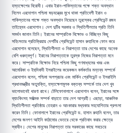
হস্তক্ষেপের বিরোধী। এবার ইরান-পাকিস্তানের পক্ষে শক্ত অবস্থান
নিলেন এরদোগান পশ্চিমা ষড়যন্ত্রের মুখে থাকা প্রতিবেশী ইরান ও
পাকিস্তানের পাক্ষে শক্ত অবস্থান নিয়েছেন তুরস্কের প্রেসিডেন্ট রজব
তাইয়্যেব এরদোগান। দেশ দুটির সরকার ও স্থিতিশীলতার প্রতি তিনি
সমর্থন জানান তিনি। ইরানের সাম্প্রতিক বিক্ষোভ ও বিচ্ছিন্ন কিছু
সহিংসতার প্রতিক্রিয়ায় দেশটির প্রেসিডেন্ট হাসান রুহানিকে ফোন করে
এরদোগান বলেছেন, স্থিতিশীলতা ও নিরাপত্তা তার দেশের কাছে অনেক
বেশি গুরুত্বপূর্ণ। ইরানের নিরাপত্তাকে তুরস্ক নিজের নিরাপত্তা মনে
করে। সাম্প্রতিক বিক্ষোভ নিয়ে পশ্চিমা কিছু গণমাধ্যমের খবর এবং
আমেরিকা ও ইহুদিবাদী ইসরাইলের কয়েকজন কর্মকর্তার মন্তব্য সম্পর্কে
এরদোগান বলেন, পশ্চিমা অপপ্রচার এবং মার্কিন প্রেসিডেন্ট ও ইসরাইলি
প্রধানমন্ত্রীর অত্যুক্তি, হস্তক্ষেপমূলক বক্তব্য সম্পর্কে তার দেশ খুব
ভালোভাবেই ধারণা রাখে। টেলিফোনালাপে এরদোগান বলেন, ইরানের সঙ্গে
ব্যাংকিংসহ সর্বাত্মক সম্পর্ক বাড়াতে তার দেশ আগ্রহী। এছাড়া, আঞ্চলিক
স্থিতিশীলতা প্রতিষ্ঠায় তেহরান ও আংকারার মধ্যকার সহযোগিতার প্রশংসা
করেন তিনি। ফোনালাপে ইরানের প্রেসিডেন্ট ড. হাসান রুহানি বলেন, তার
দেশের জনগণ আইনি কাঠামোর ভেতরে থেকে প্রতিবাদ করার ক্ষেত্রে
স্বাধীন। দেশের মানুষের নিরাপত্তা তার সরকারের কাছে সবচেয়ে