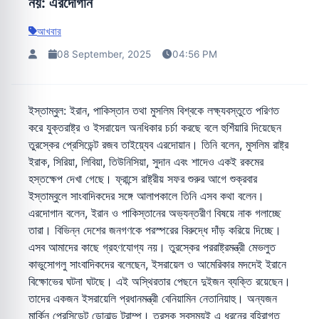
নয়: এরদোগান
আখবার
08 September, 2025
04:56 PM
ইস্তাম্বুল: ইরান, পাকিস্তান তথা মুসলিম বিশ্বকে লক্ষ্যবস্তুতে পরিণত
করে যুক্তরাষ্ট্র ও ইসরায়েল অনধিকার চর্চা করছে বলে হুশিঁয়ারি দিয়েছেন
তুরস্কের প্রেসিডেন্ট রজব তাইয়্যেব এরদোয়ান। তিনি বলেন, মুসলিম রাষ্ট্র
ইরাক, সিরিয়া, লিবিয়া, তিউনিসিয়া, সুদান এবং শাদেও একই রকমের
হস্তক্ষেপ দেখা গেছে। ফ্রান্সে রাষ্ট্রীয় সফর শুরুর আগে শুক্রবার
ইস্তাম্বুলে সাংবাদিকদের সঙ্গে আলাপকালে তিনি এসব কথা বলেন।
এরদোগান বলেন, ইরান ও পাকিস্তানের অভ্যন্তরীণ বিষয়ে নাক গলাচ্ছে
তারা। বিভিন্ন দেশের জনগণকে পরস্পরের বিরুদ্ধে দাঁড় করিয়ে দিচ্ছে।
এসব আমাদের কাছে গ্রহণযোগ্য নয়। তুরস্কের পররাষ্ট্রমন্ত্রী মেভলুত
কাভুসোগলু সাংবাদিকদের বলেছেন, ইসরায়েল ও আমেরিকার মদদেই ইরানে
বিক্ষোভের ঘটনা ঘটছে। এই অস্থিরতার পেছনে দুইজন ব্যক্তি রয়েছেন।
তাদের একজন ইসরায়েলি প্রধানমন্ত্রী বেনিয়ামিন নেতানিয়াহু। অন্যজন
মার্কিন প্রেসিডেন্ট ডোনাল্ড ট্রাম্প। তুরস্ক সবসময়ই এ ধরনের বহিরাগত