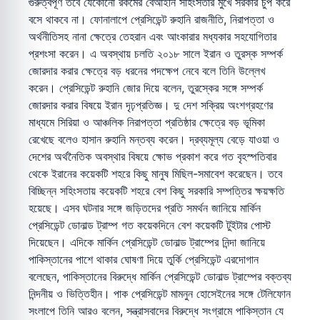
গুরুত্বপূর্ণ তবে যেকোনো রকমের বেআইনি সহিংসতার মুখে সরকার চুপ করে
বসে থাকবে না। ফোনালাপে প্রেসিডেন্ট রুহানি রাজনীতি, নিরাপত্তা ও
অর্থনীতিসহ নানা ক্ষেত্রে তেহরান এবং আংকারার মধ্যকার সহযোগিতার
প্রশংসা করেন। এ অবস্থায় চলতি ২০১৮ সালে ইরান ও তুরস্ক সম্পর্ক
জোরদার করার ক্ষেত্রে বড় ধরনের পদক্ষেপ নেবে বলে তিনি উল্লেখ
করেন। প্রেসিডেন্ট রুহানি জোর দিয়ে বলেন, তুরস্কের সঙ্গে সম্পর্ক
জোরদার করার বিষয়ে ইরান দৃঢ়প্রতিজ্ঞ। দু দেশ সক্রিয় অংশগ্রহণের
মাধ্যমে সিরিয়া ও আঞ্চলিক নিরাপত্তা প্রতিষ্ঠার ক্ষেত্রে বড় ভূমিকা
রেখেছে বলেও হাসান রুহানি মন্তব্য করেন। দ্রব্যমূল্য বেড়ে যাওয়া ও
দেশের অর্থনৈতিক অবস্থার বিষয়ে ক্ষোভ প্রকাশ করে গত বৃহস্পতিবার
থেকে ইরানের কয়েকটি শহরে কিছু মানুষ মিছিল-সমাবেশ করেছেন। তবে
বিচ্ছিন্ন সহিংসতায় কয়েকটি শহরে বেশ কিছু সরকারি সম্পত্তির ক্ষয়ক্ষতি
হয়েছে। এসব ঘটনার সঙ্গে জড়িতদের প্রতি সমর্থন জানিয়ে মার্কিন
প্রেসিডেন্ট ডোনাল্ড ট্রাম্প গত কয়েকদিনে বেশ কয়েকটি টুইটার পোস্ট
দিয়েছেন। এদিকে মার্কিন প্রেসিডেন্ট ডোনাল্ড ট্রাম্পের নিন্দা জানিয়ে
পাকিস্তানের পাশে থাকার ঘোষণা দিয়ে তুর্কি প্রেসিডেন্ট এরদোগান
বলেছেন, পাকিস্তানের বিরুদ্ধে মার্কিন প্রেসিডেন্ট ডোনাল্ড ট্রাম্পের বক্তব্য
নিন্দনীয় ও ভিত্তিহীন। পাক প্রেসিডেন্ট মামনুন হোসেইনের সঙ্গে টেলিফোন
সংলাপে তিনি আরও বলেন, সন্ত্রাসবাদের বিরুদ্ধে সংগ্রামে পাকিস্তান যে