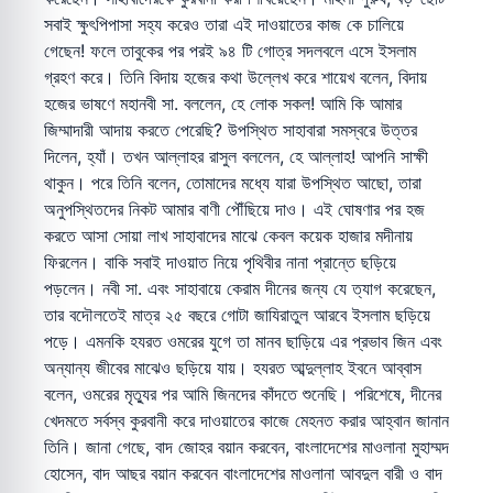
সবাই ক্ষুৎপিপাসা সহ্য করেও তারা এই দাওয়াতের কাজ কে চালিয়ে
গেছেন! ফলে তাবুকের পর পরই ৯৪ টি গোত্র সদলবলে এসে ইসলাম
গ্রহণ করে। তিনি বিদায় হজের কথা উল্লেখ করে শায়েখ বলেন, বিদায়
হজের ভাষণে মহানবী সা. বললেন, হে লোক সকল! আমি কি আমার
জিম্মাদারী আদায় করতে পেরেছি? উপস্থিত সাহাবারা সমস্বরে উত্তর
দিলেন, হ্যাঁ। তখন আল্লাহর রাসুল বললেন, হে আল্লাহ! আপনি সাক্ষী
থাকুন। পরে তিনি বলেন, তোমাদের মধ্যে যারা উপস্থিত আছো, তারা
অনুপস্থিতদের নিকট আমার বাণী পৌঁছিয়ে দাও। এই ঘোষণার পর হজ
করতে আসা সোয়া লাখ সাহাবাদের মাঝে কেবল কয়েক হাজার মদীনায়
ফিরলেন। বাকি সবাই দাওয়াত নিয়ে পৃথিবীর নানা প্রান্তে ছড়িয়ে
পড়লেন। নবী সা. এবং সাহাবায়ে কেরাম দীনের জন্য যে ত্যাগ করেছেন,
তার বদৌলতেই মাত্র ২৫ বছরে গোটা জাযিরাতুল আরবে ইসলাম ছড়িয়ে
পড়ে। এমনকি হযরত ওমরের যুগে তা মানব ছাড়িয়ে এর প্রভাব জিন এবং
অন্যান্য জীবের মাঝেও ছড়িয়ে যায়। হযরত আব্দুল্লাহ ইবনে আব্বাস
বলেন, ওমরের মৃত্যুর পর আমি জিনদের কাঁদতে শুনেছি। পরিশেষে, দীনের
খেদমতে সর্বস্ব কুরবানী করে দাওয়াতের কাজে মেহনত করার আহ্বান জানান
তিনি। জানা গেছে, বাদ জোহর বয়ান করবেন, বাংলাদেশের মাওলানা মুহাম্মদ
হোসেন, বাদ আছর বয়ান করবেন বাংলাদেশের মাওলানা আবদুল বারী ও বাদ