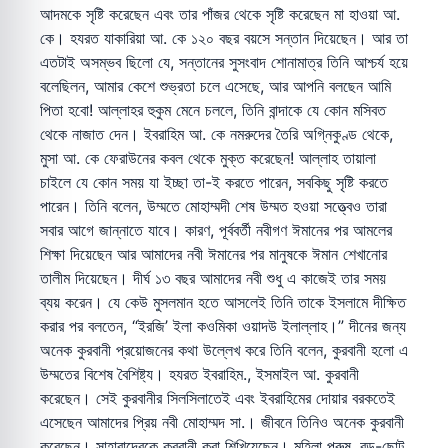
আদমকে সৃষ্টি করেছেন এবং তার পাঁজর থেকে সৃষ্টি করেছেন মা হাওয়া আ.
কে। হযরত যাকারিয়া আ. কে ১২০ বছর বয়সে সন্তান দিয়েছেন। আর তা
এতটাই অসম্ভব ছিলো যে, সন্তানের সুসংবাদ শোনামাত্র তিনি আশ্চর্য হয়ে
বলেছিলন, আমার কেশে শুভ্রতা চলে এসেছে, আর আপনি বলছেন আমি
পিতা হবো! আল্লাহর হুকুম মেনে চললে, তিনি বান্দাকে যে কোন মসিবত
থেকে নাজাত দেন। ইবরাহিম আ. কে নমরুদের তৈরি অগ্নিকুণ্ড থেকে,
মুসা আ. কে ফেরাউনের কবল থেকে মুক্ত করেছেন! আল্লাহ তায়ালা
চাইলে যে কোন সময় যা ইচ্ছা তা-ই করতে পারেন, সবকিছু সৃষ্টি করতে
পারেন। তিনি বলেন, উম্মতে মোহাম্মদী শেষ উম্মত হওয়া সত্ত্বেও তারা
সবার আগে জান্নাতে যাবে। কারণ, পূর্ববর্তী নবীগণ ঈমানের পর আমলের
শিক্ষা দিয়েছেন আর আমাদের নবী ঈমানের পর মানুষকে ঈমান শেখানোর
তালীম দিয়েছেন। দীর্ঘ ১৩ বছর আমাদের নবী শুধু এ কাজেই তার সময়
ব্যয় করেন। যে কেউ মুসলমান হতে আসলেই তিনি তাকে ইসলামে দীক্ষিত
করার পর বলতেন, “ইরজি’ ইলা কওমিকা ওয়াদউ ইলাল্লাহ।” দীনের জন্য
অনেক কুরবানী প্রয়োজনের কথা উল্লেখ করে তিনি বলেন, কুরবানী হলো এ
উম্মতের বিশেষ বৈশিষ্ট্য। হযরত ইবরাহিম., ইসমাইল আ. কুরবানী
করেছেন। সেই কুরবানীর সিলসিলাতেই এবং ইবরাহিমের দোয়ার বরকতেই
এসেছেন আমাদের প্রিয় নবী মোহাম্মদ সা.। জীবনে তিনিও অনেক কুরবানী
করেছেন। সাহাবাদেরকে কুরবানী করা শিখিয়েছেন। মহিলা পুরুষ, বড়-ছোট