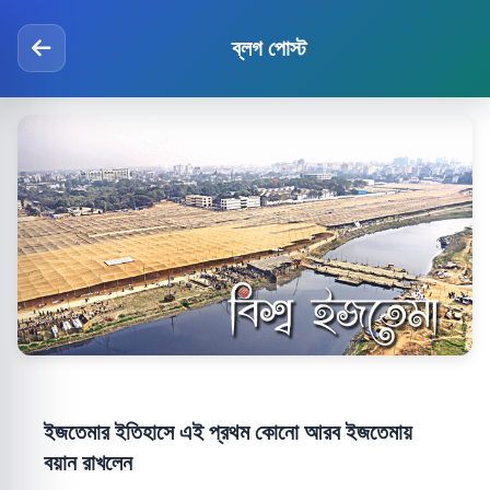
ব্লগ পোস্ট
ইজতেমার ইতিহাসে এই প্রথম কোনো আরব ইজতেমায়
বয়ান রাখলেন