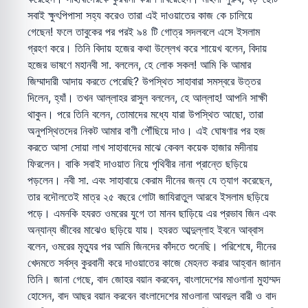
সবাই ক্ষুৎপিপাসা সহ্য করেও তারা এই দাওয়াতের কাজ কে চালিয়ে
গেছেন! ফলে তাবুকের পর পরই ৯৪ টি গোত্র সদলবলে এসে ইসলাম
গ্রহণ করে। তিনি বিদায় হজের কথা উল্লেখ করে শায়েখ বলেন, বিদায়
হজের ভাষণে মহানবী সা. বললেন, হে লোক সকল! আমি কি আমার
জিম্মাদারী আদায় করতে পেরেছি? উপস্থিত সাহাবারা সমস্বরে উত্তর
দিলেন, হ্যাঁ। তখন আল্লাহর রাসুল বললেন, হে আল্লাহ! আপনি সাক্ষী
থাকুন। পরে তিনি বলেন, তোমাদের মধ্যে যারা উপস্থিত আছো, তারা
অনুপস্থিতদের নিকট আমার বাণী পৌঁছিয়ে দাও। এই ঘোষণার পর হজ
করতে আসা সোয়া লাখ সাহাবাদের মাঝে কেবল কয়েক হাজার মদীনায়
ফিরলেন। বাকি সবাই দাওয়াত নিয়ে পৃথিবীর নানা প্রান্তে ছড়িয়ে
পড়লেন। নবী সা. এবং সাহাবায়ে কেরাম দীনের জন্য যে ত্যাগ করেছেন,
তার বদৌলতেই মাত্র ২৫ বছরে গোটা জাযিরাতুল আরবে ইসলাম ছড়িয়ে
পড়ে। এমনকি হযরত ওমরের যুগে তা মানব ছাড়িয়ে এর প্রভাব জিন এবং
অন্যান্য জীবের মাঝেও ছড়িয়ে যায়। হযরত আব্দুল্লাহ ইবনে আব্বাস
বলেন, ওমরের মৃত্যুর পর আমি জিনদের কাঁদতে শুনেছি। পরিশেষে, দীনের
খেদমতে সর্বস্ব কুরবানী করে দাওয়াতের কাজে মেহনত করার আহ্বান জানান
তিনি। জানা গেছে, বাদ জোহর বয়ান করবেন, বাংলাদেশের মাওলানা মুহাম্মদ
হোসেন, বাদ আছর বয়ান করবেন বাংলাদেশের মাওলানা আবদুল বারী ও বাদ