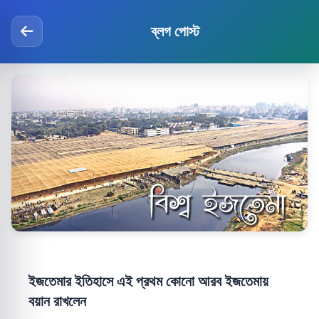
ব্লগ পোস্ট
ইজতেমার ইতিহাসে এই প্রথম কোনো আরব ইজতেমায়
বয়ান রাখলেন