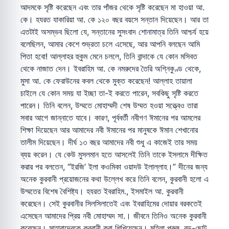
আদমকে সৃষ্টি করেছেন এবং তার পাঁজর থেকে সৃষ্টি করেছেন মা হাওয়া আ.
কে। হযরত যাকারিয়া আ. কে ১২০ বছর বয়সে সন্তান দিয়েছেন। আর তা
এতটাই অসম্ভব ছিলো যে, সন্তানের সুসংবাদ শোনামাত্র তিনি আশ্চর্য হয়ে
বলেছিলন, আমার কেশে শুভ্রতা চলে এসেছে, আর আপনি বলছেন আমি
পিতা হবো! আল্লাহর হুকুম মেনে চললে, তিনি বান্দাকে যে কোন মসিবত
থেকে নাজাত দেন। ইবরাহিম আ. কে নমরুদের তৈরি অগ্নিকুণ্ড থেকে,
মুসা আ. কে ফেরাউনের কবল থেকে মুক্ত করেছেন! আল্লাহ তায়ালা
চাইলে যে কোন সময় যা ইচ্ছা তা-ই করতে পারেন, সবকিছু সৃষ্টি করতে
পারেন। তিনি বলেন, উম্মতে মোহাম্মদী শেষ উম্মত হওয়া সত্ত্বেও তারা
সবার আগে জান্নাতে যাবে। কারণ, পূর্ববর্তী নবীগণ ঈমানের পর আমলের
শিক্ষা দিয়েছেন আর আমাদের নবী ঈমানের পর মানুষকে ঈমান শেখানোর
তালীম দিয়েছেন। দীর্ঘ ১৩ বছর আমাদের নবী শুধু এ কাজেই তার সময়
ব্যয় করেন। যে কেউ মুসলমান হতে আসলেই তিনি তাকে ইসলামে দীক্ষিত
করার পর বলতেন, “ইরজি’ ইলা কওমিকা ওয়াদউ ইলাল্লাহ।” দীনের জন্য
অনেক কুরবানী প্রয়োজনের কথা উল্লেখ করে তিনি বলেন, কুরবানী হলো এ
উম্মতের বিশেষ বৈশিষ্ট্য। হযরত ইবরাহিম., ইসমাইল আ. কুরবানী
করেছেন। সেই কুরবানীর সিলসিলাতেই এবং ইবরাহিমের দোয়ার বরকতেই
এসেছেন আমাদের প্রিয় নবী মোহাম্মদ সা.। জীবনে তিনিও অনেক কুরবানী
করেছেন। সাহাবাদেরকে কুরবানী করা শিখিয়েছেন। মহিলা পুরুষ, বড়-ছোট