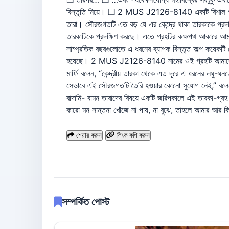
বিস্তৃতি নিয়ে। ❑ 2 MUS J2126-8140 একটি বিশাল গ্রহ ন
তারা। সৌরজগতটি এত বড় যে এর কেন্দ্রে থাকা তারকাকে প্রদক্
তারকাটিকে প্রদক্ষিণ করছে। এতে গ্রহটির কক্ষপথ আকারে আমাদের স
সাম্প্রতিক বছরগুলোতে এ ধরনের ব্যাপক বিস্তৃত অল্প কয়ে
হয়েছে। 2 MUS J2126-8140 নামের ওই গ্রহটি আমাদের সৌরজগত
মার্ফি বলেন, “কেন্দ্রীয় তারকা থেকে এত দূরে এ ধরনের লঘু-ঘ
সেভাবে এই সৌরজগতটি তৈরি হওয়ার কোনো সুযোগ নেই,” বলেন ম
বাদামি- বামন তারাদের বিষয়ে একটি জরিপকালে এই তারকা-গ্রহ
কারো মন সান্তনা খোঁজে না পায়, না বুঝে, তাহলে আমার আর
শেয়ার করুন
লিংক কপি করুন
সম্পর্কিত পোস্ট