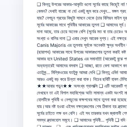
❑ কিন্তু উপরের আকার-আকৃতি গুলো সূর্যের কাছে কিছুেই না! স
কেমন? দেখাই যাচ্ছে না যে! একটু জুম করে দেখুন… মঙ্গল গ্রহ
যায়? নেপচুন গ্রহের কিছুটা সামনে থেকে (চার বিলিয়ন মাইল 
সূর্যের আকারের সাথে পৃথিবীর আকারের তুলনা ❑ আমাদের সূর্য। 
দানা আছে, তার চেয়ে অনেক বেশি (সূর্যের মত বা তার চেয়েও অনেক বড়) নক্ষত্র রয়েছে মহাশূণ্যে( سبحان الله) এমন যে, ‘অনেক বেশি
সংখ্যা ও বালির দানা ❑ এবার দেখুন আরেক দৃশ্য। এই নক্ষত্
Canis Majoris এর তুলনায় সূর্যকে অনেকটা ক্ষুদ্র অর্থহী
(ছায়াপথ) আকারের সাথে উপরের আকারগুলোর তুলনা করাই কষ্ট। এ
আকার হবে United States এর সমান!!!! (আরেকটু বুঝে পড়ুন
অভ্যন্তরেই আমাদের বসবাস ❑ আচ্ছা, রাতে বেলা আকাশে কতগু
এতটুকু… মিল্কিওয়ের যতটুকু আমরা দেখি ❑ কিন্তু একি! আমাদের
আরও একটু বড় করে চিন্তা করা যাক। নিচের ছবিটি হাবল টেলিস্কো
★★আবার পড়ুন★★ অসংখ্য গ্যালাক্সি ❑ এটি আরেকটি গ্যাল
দেখছেন তা এই বিশাল মহাবিশ্বের অতি সামান্য একটা অংশই মাত্
হোলটিকে পৃথিবী ও নেপচুনের কক্ষপথের সাথে তুলনা করা হয়েছে। ব
যায়।আর নষ্ট হওয়া এইসব নক্ষত্রগুলোর শেষ ঠিকানা হয় ব্ল্
সূর্যের চাইতে লক্ষ গুন বেশি। এই সব তারকার যখন জ্বালানী শে
সমস্থ ব্ল্যাকহোল সমূহে। ❑ আমাদের পৃথিবী… পৃথিব
❑ তারপর… ❑ …এবং পর্যবেক্ষণযোগ্য মহাবিশ্বের সবটুকু এখানে