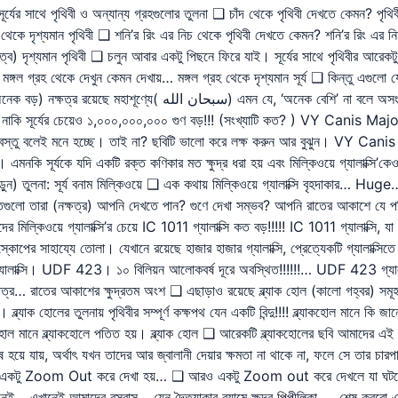
ূর্যের সাথে পৃথিবী ও অন্যান্য গ্রহগুলোর তুলনা ❑ চাঁদ থেকে পৃথিবী দেখতে কেমন? পৃথি
 থেকে দৃশ্যমান পৃথিবী ❑ শনি’র রিং এর নিচ থেকে পৃথিবী দেখতে কেমন? শনি’র রিং এর নি
দূরত্ব) দৃশ্যমান পৃথিবী ❑ চলুন আবার একটু পিছনে ফিরে যাই। সূর্যের সাথে পৃথিবীর আ
মঙ্গল গ্রহ থেকে দেখুন কেমন দেখায়… মঙ্গল গ্রহ থেকে দৃশ্যমান সূর্য ❑ কিন্তু এগুলো য
’ না বলে অসংখ্য বললেও মনে হয় সংজ্ঞাটি পরিপূর্ণ হবে না!!!!!!… নক্ষত্রের
র নাকি সূর্যের চেয়েও ১,০০০,০০০,০০০ গুণ বড়!!! (সংখ্যাটি কত? ) VY Canis Majo
ন বস্তু বলেই মনে হচ্ছে। তাই না? ছবিটি ভালো করে লক্ষ করুন আর বুঝুন। VY Canis Ma
মনকি সূর্যকে যদি একটি রক্ত কণিকার মত ক্ষুদ্র ধরা হয় এবং মিল্কিওয়ে গ্যালাক্সি’
) তুলনা: সূর্য বনাম মিল্কিওয়ে ❑ এক কথায় মিল্কিওয়ে গ্যালাক্সি বৃহদাকার… Hu
লো তারা (নক্ষত্র) আপনি দেখতে পান? গুণে দেখা সম্ভব? আপনি রাতের আকাশে যে পরিমা
 মিল্কিওয়ে গ্যালাক্সি’র চেয়ে IC 1011 গ্যালাক্সি কত বড়!!!!! IC 1011 গ্যালাক্সি,
পের সাহায্যে তোলা। যেখানে রয়েছে হাজার হাজার গ্যালাক্সি, প্রেত্যেকটি গ্যালাক্সিতে 
াক্সি। UDF 423। ১০ বিলিয়ন আলোকবর্ষ দূরে অবস্থিত!!!!!!… UDF 423 গ্যালাক্স
র… রাতের আকাশের ক্ষুদ্রতম অংশ ❑ এছাড়াও রয়েছে ব্ল্যাক হোল (কালো গহ্বর) সমূহ। ন
্ল্যাক হোলের তুলনায় পৃথিবীর সম্পূর্ণ কক্ষপথ যেন একটি বিন্দু!!!! ব্ল্যাকহোল মানে কি 
যাকহোল মানে ব্ল্যাকহোলে পতিত হয়। ব্ল্যাক হোল ❑ আরেকটি ব্ল্যাকহোলের ছবি আমাদের 
ষ হয়ে যায়, অর্থাৎ যখন তাদের আর জ্বালানী দেয়ার ক্ষমতা না থাকে না, ফলে সে তার চা
ী ❑ যদি একটু Zoom Out করে দেখা হয়… ❑ আরও একটু Zoom out করে দেখলে 
ই… এখানেই আমাদের বসবাস… যেন দৈত্যাকার বয়ামে ক্ষুদ্র পিপীলিকা..... শেষ করবো এ