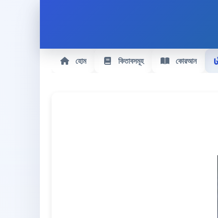
হোম
কিতাবসমূহ
কোরআন