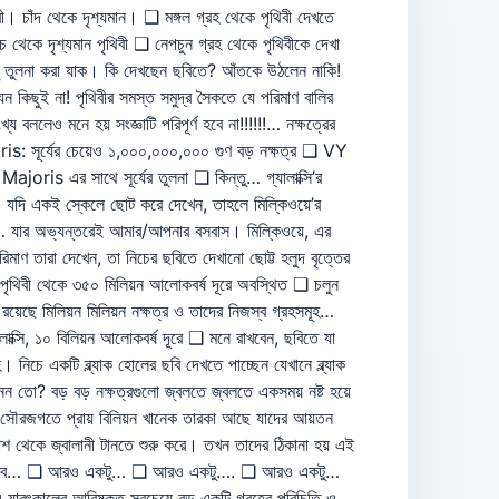
বী। চাঁদ থেকে দৃশ্যমান। ❑ মঙ্গল গ্রহ থেকে পৃথিবী দেখতে
চ থেকে দৃশ্যমান পৃথিবী ❑ নেপচুন গ্রহ থেকে পৃথিবীকে দেখা
রেকটু তুলনা করা যাক। কি দেখছেন ছবিতে? আঁতকে উঠলেন নাকি!
েন কিছুই না! পৃথিবীর সমস্ত সমুদ্র সৈকতে যে পরিমাণ বালির
ris: সূর্যের চেয়েও ১,০০০,০০০,০০০ গুণ বড় নক্ষত্র ❑ VY
joris এর সাথে সূর্যের তুলনা ❑ কিন্তু… গ্যালাক্সি’র
কেও যদি একই স্কেলে ছোট করে দেখেন, তাহলে মিল্কিওয়ে’র
ge… যার অভ্যন্তরেই আমার/আপনার বসবাস। মিল্কিওয়ে, এর
ণ তারা দেখেন, তা নিচের ছবিতে দেখানো ছোট্ট হলুদ বৃত্তের
 যা পৃথিবী থেকে ৩৫০ মিলিয়ন আলোকবর্ষ দূরে অবস্থিত ❑ চলুন
রয়েছে মিলিয়ন মিলিয়ন নক্ষত্র ও তাদের নিজস্ব গ্রহসমূহ…
ি, ১০ বিলিয়ন আলোকবর্ষ দূরে ❑ মনে রাখবেন, ছবিতে যা
িচে একটি ব্ল্যাক হোলের ছবি দেখতে পাচ্ছেন যেখানে ব্ল্যাক
জানেন তো? বড় বড় নক্ষত্রগুলো জ্বলতে জ্বলতে একসময় নষ্ট হয়ে
এই সৌরজগতে প্রায় বিলিয়ন খানেক তারকা আছে যাদের আয়তন
রপাশ থেকে জ্বালানী টানতে শুরু করে। তখন তাদের ঠিকানা হয় এই
যা ঘটবে… ❑ আরও একটু… ❑ আরও একটু…. ❑ আরও একটু…
 যাবৎকালের আবিষ্কৃত সবচেয়ে বড় একটি গ্রহের পরিচিতি ও