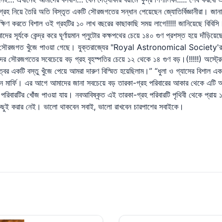
িয়ে তৈরি অতি বিস্তৃত একটি সৌরজগতের সন্ধান পেয়েছেন জ্যোতির্বিজ্ঞানীরা। জান
ষিণ করতে বিশাল ওই গ্রহটির ১০ লাখ বছরের কাছাকাছি সময় লাগে!!!!! জানিয়েছে বিবিসি।
ূর্যকে কেন্দ্র করে ঘূর্ণায়মান প্লুটোর কক্ষপথের চেয়ে ১৪০ গুণ প্রশস্ত হয়ে দাঁড়িয়ে
কটি সৌরজগত খুঁজে পাওয়া গেছে। যুক্তরাজ্যের "Royal Astronomical Society'র মা
ের সবেচেয়ে বড় গ্রহ বৃহস্পতির চেয়ে ১২ থেকে ১৪ গুণ বড়।(!!!!!) অস্ট্রেলীয় জ
নত্বের একটি বস্তু খুঁজে পেয়ে আমরা দারুণ বিস্মিত হয়েছিলাম।” “ধুলা ও গ্যাসের বিশ
ার্ফি। এর আগে আমাদের জানা সবচেয়ে বড় তারকা-গ্রহ পরিবারের আকার থেকে এটি আকার
 পরিবারটির খোঁজ পাওয়া যায়। নবআবিষ্কৃত এই তারকা-গ্রহ পরিবারটি পৃথিবী থেকে প্র
 কিছুই করার নেই। ভালো থাকবেন সবাই, ভালো রাখবেন চারপাশের সবাইকে।