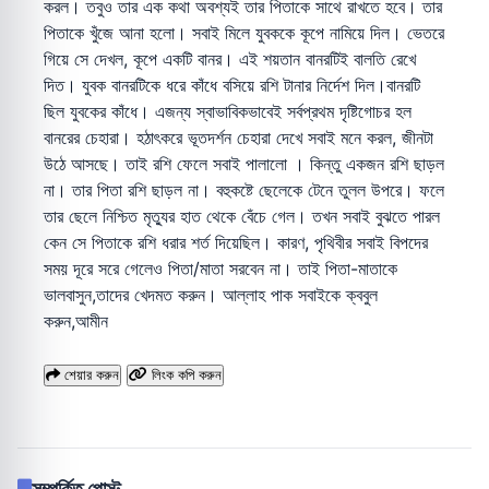
করল। তবুও তার এক কথা অবশ্যই তার পিতাকে সাথে রাখতে হবে। তার
পিতাকে খুঁজে আনা হলো। সবাই মিলে যুবককে কূপে নামিয়ে দিল। ভেতরে
গিয়ে সে দেখল, কূপে একটি বানর। এই শয়তান বানরটিই বালতি রেখে
দিত। যুবক বানরটিকে ধরে কাঁধে বসিয়ে রশি টানার নির্দেশ দিল।বানরটি
ছিল যুবকের কাঁধে। এজন্য স্বাভাবিকভাবেই সর্বপ্রথম দৃষ্টিগোচর হল
বানরের চেহারা। হঠাৎকরে ভূতদর্শন চেহারা দেখে সবাই মনে করল, জীনটা
উঠে আসছে। তাই রশি ফেলে সবাই পালালো । কিন্তু একজন রশি ছাড়ল
না। তার পিতা রশি ছাড়ল না। বহুকষ্টে ছেলেকে টেনে তুলল উপরে। ফলে
তার ছেলে নিশ্চিত মৃত্যুর হাত থেকে বেঁচে গেল। তখন সবাই বুঝতে পারল
কেন সে পিতাকে রশি ধরার শর্ত দিয়েছিল। কারণ, পৃথিবীর সবাই বিপদের
সময় দূরে সরে গেলেও পিতা/মাতা সরবেন না। তাই পিতা-মাতাকে
ভালবাসুন,তাদের খেদমত করুন। আল্লাহ পাক সবাইকে ক্ববুল
করুন,আমীন
শেয়ার করুন
লিংক কপি করুন
সম্পর্কিত পোস্ট