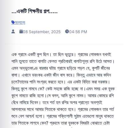
...একটি শিক্ষনীয় গল্প.....
অন্যান্য
08 September, 2025
04:56 PM
এক গ্রামে একটি কূপ ছিল। তা ছিল ভূতুরে। গ্রামের লোকজন যখনই
পানি তুলতে তাতে বালতি ফেলত প্রতিবারই বালতিশূন্য রশি উঠে আসত।
এমন অদ্ভুতকাণ্ড বারবার ঘটায় গ্রামে ছড়িয়ে পড়ল যে, কূপটি জীনের
বাসা। এখানে ভয়ংকর একটা জীন বাস করে। কিন্তু এভাবে আর কদিন
চলে?তাদের পানি সংগ্রহ করতে হবে। এর একটা বিহিত করা দরকার।
কিন্তু কূপে নামবে কে? কেউ সহজে রাজি হচ্ছে না।এমন সময় এক যুবক
কূপে নামতে রাজি হলো।সে বলল, আমি কূপে নামব। আমার কোমরে রশি
বেঁধে নামিয়ে দিবেন। তবে শর্ত হল রশির অপর প্রান্তে অবশ্যই
আপনাদের সাথে আমার পিতাকে থাকতে হবে। গ্রামের লোকজন তার শর্ত
শুনে বেশ আশ্চর্য হলো। গ্রামের শক্তিশালী সুঠাম এতগুলো মানুষ থাকতে
তার পিতাকে লাগবে কেন? প্রথমে তারা যুবককে বিষয়টা বোঝাতে চেষ্টা