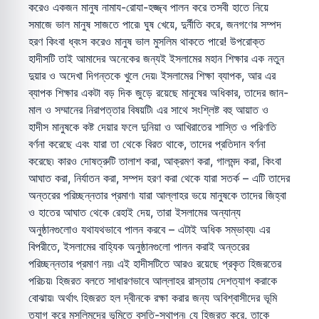
করেও একজন মানুষ নামায-রোযা-হজ্জ্ব পালন করে তসবী হাতে নিয়ে
সমাজে ভাল মানুষ সাজতে পারে৷ ঘুষ খেয়ে, দুর্নীতি করে, জনগণের সম্পদ
হরণ কিংবা ধ্বংস করেও মানুষ ভাল মুসলিম থাকতে পারে! উপরোক্ত
হাদীসটি তাই আমাদের অনেকের জন্যই ইসলামের মহান শিক্ষার এক নতুন
দুয়ার ও অদেখা দিগন্তকে খুলে দেয়৷ ইসলামের শিক্ষা ব্যাপক, আর এর
ব্যাপক শিক্ষার একটা বড় দিক জুড়ে রয়েছে মানুষের অধিকার, তাদের জান-
মাল ও সম্মানের নিরাপত্তার বিষয়টি৷ এর সাথে সংশ্লিষ্ট বহু আয়াত ও
হাদীস মানুষকে কষ্ট দেয়ার ফলে দুনিয়া ও আখিরাতের শাস্তি ও পরিণতি
বর্ণনা করেছে এবং যারা তা থেকে বিরত থাকে, তাদের প্রতিদান বর্ণনা
করেছে৷ কারও দোষত্রুটি তালাশ করা, আক্রমণ করা, গালমন্দ করা, কিংবা
আঘাত করা, নির্যাতন করা, সম্পদ হরণ করা থেকে যারা সতর্ক – এটি তাদের
অন্তরের পরিচ্ছন্নতার প্রমাণ৷ যারা আল্লাহর ভয়ে মানুষকে তাদের জিহ্বা
ও হাতের আঘাত থেকে রেহাই দেয়, তারা ইসলামের অন্যান্য
অনুষ্ঠানগুলোও যথাযথভাবে পালন করবে – এটাই অধিক সম্ভাব্য৷ এর
বিপরীতে, ইসলামের বাহ্যিক অনুষ্ঠানগুলো পালন করাই অন্তরের
পরিচ্ছন্নতার প্রমাণ নয়৷ এই হাদীসটিতে আরও রয়েছে প্রকৃত হিজরতের
পরিচয়৷ হিজরত বলতে সাধারণভাবে আল্লাহর রাস্তায় দেশত্যাগ করাকে
বোঝায়৷ অর্থাৎ হিজরত হল দ্বীনকে রক্ষা করার জন্য অবিশ্বাসীদের ভূমি
ত্যাগ করে মুসলিমদের ভূমিতে বসতি-স্থাপন৷ যে হিজরত করে, তাকে