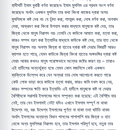
হাদীসটি ইমাম বুখারী বর্ণনা করেছেন৷ ইমাম মুসলিম এর প্রথম অংশ বর্ণনা
করেছেন৷ অর্থাৎ একজন মুসলিম তার কথা কিংবা কাজের দ্বারা অপর
মুসলিমকে কষ্ট দেয় না৷ যে নিন্দা করা, গালমন্দ করা, দোষ বর্ণনা করা, অপবাদ
দেয়া, আক্রমণ করা কিংবা উপহাস করার মাধ্যমে মানুষকে কষ্ট দেয়, তার
জিহ্বা থেকে মানুষ নিরাপদ নয়৷ তেমনি যে কাউকে আঘাত করা, হত্যা করা,
কারও সম্পদ হরণ করা ইত্যাদির মাধ্যমে কাউকে কষ্ট দেয়, তার হাত থেকে
মানুষ নিরাপদ নয়৷ অবশ্য জিহ্বা বা হাতের দ্বারা কষ্ট দেয়ার বিষয়টি আরও
ব্যাপক হতে পারে, যেমন কাউকে জিহ্বা কিংবা হাতের অঙ্গভঙ্গির দ্বারা কষ্ট
দেয়া৷ আবার কখনও মানুষ পরোক্ষভাবে অন্যের কষ্টের কারণ হয় – তারাও
এই হাদীসের অন্তর্ভুক্ত হবে৷ যেমন কোন মজলিসে কেউ একজন
ব্যক্তিকে উল্লেখ করে যেন অন্যরা তার দোষ আলোচনা করতে পারে৷
কেউ লোক ভাড়া করে কাউকে হত্যা করায়, কারও জমি দখল করে নেয়,
কারও সম্পদের ক্ষতি করে ইত্যাদি৷ এই হাদীসে মানুষকে কষ্ট না দেয়ার
বৈশিষ্ট্যকে সরাসরি ইসলামের সাথে সম্পৃক্ত করা হয়েছে: এই বৈশিষ্ট্য যার
নেই, তার যেন ইসলামই নেই! যদিও এখানে ইসলাম সম্পূর্ণ না থাকা
উদ্দেশ্য নয়, বরং উদ্দেশ্য ইসলামের পূর্ণতা না থাকা তথা ঘাটতি থাকা৷
অর্থাৎ ইসলামের অন্যান্য বিধান পালনের পাশাপাশি যার জিহ্বা ও হাত
থেকে অন্য মুসলিমরা নিরাপদ হবে, তার ইসলাম পরিপূর্ণ হবে, নতুবা তার