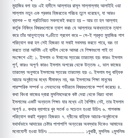
মুহাজির বলা হয়৷ এই হাদীসে আল্লাহর রাসূল সাল্লাল্লাহু আলাইহি ওয়া
সাল্লাম নতুন এক প্রকার হিজরতের পরিচয় তুলে ধরেছেন, যা আরও
ব্যাপক – যা প্রতিনিয়ত সকলকেই করতে হয় – আর তা হল আল্লাহ
কর্তৃক নিষিদ্ধ বিষয়গুলোকে ত্যাগ করা৷ যে আল্লাহর অবাধ্যতাকে ত্যাগ
করে তাঁর আনুগত্যের গণ্ডীতে প্রবেশ করে – সে-ই প্রকৃত মুহাজির৷ পাপ
পরিত্যাগ করা হল সেই হিজরত যা সবাই সবসময় করতে পারে, বরং তা
করতে তারা আদিষ্ট৷ এই হাদীস থেকে আমরা যে শিক্ষাগুলো পাই তা
সংক্ষেপে এই: ১. ইসলাম ও ঈমানের স্তরের তারতম্য হয়৷ কারও ইসলাম
পূর্ণ, কারও অপূর্ণ৷ কারও ইসলাম অপরের থেকে উত্তম৷ ২. ভাল কাজের
তারতম্য অনুসারে ইসলামের স্তরের তারতম্য হয়৷ ৩. ইসলাম শুধু বাহ্যিক
আচার অনুষ্ঠানের মধ্যে সীমাবদ্ধ নয়, বরং ইসলামের শিক্ষা মানুষের
পারস্পরিক সম্পর্ক ও লেনদেনের গভীরতম বিষয়গুলোকে স্পর্শ করেছে৷ ৪.
কথা কিংবা কাজের দ্বারা মুসলিমদেরকে কষ্ট দেয়া থেকে বিরত থাকা
ইসলামের একটি অন্যতম শিক্ষা৷ যার মধ্যে এই বৈশিষ্ট্য নেই, তার ইসলাম
অপূর্ণ৷ ৫. কথার ব্যাপারে খুব সতর্ক ও সচেতন হওয়া উচিৎ৷ ৬. পাপকাজ
পরিত্যাগ করাই প্রকৃত হিজরত৷ ৭. দ্বীনের বাহ্যিক আচার-অনুষ্ঠানকে
যথার্থভাবে আদায়ের চেষ্টার পাশাপাশি অন্তরের অবস্থার দিকেও আমাদের
মনোযোগী হওয়া উচিৎ৷ ……………………… ১বুখারী, মুসলিম৷ ২মুসলিম৷