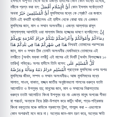
ইসলামে অপূর্ণতা থেকে যাবে৷ এজন্য হাদীসের কোন কোন ভাষ্যে এসেছে,
নবীকে প্রশ্ন করা হল: أَيُّ الْإِسْلَامِ أَفْضَلُ কোন ইসলাম সর্বোত্তম?
অথবা أَىُّ الْمُسْلِمِينَ خَيْرٌ মুসলিমদের মধ্যে কে শ্রেষ্ঠ? এর জবাবে
তিনি এই কথাটি বলেছিলেন৷ এই হাদীস থেকে বোঝা যায় যে একজন
মুসলিমের জান, মাল ও সম্মান অলংঘনীয়। এজন্য আল্লাহর রাসূল
সাল্লাল্লাহু আলাইহি ওয়া সাল্লাম বিদায় হজ্জ্বের ভাষণে বলেছিলেন: إِنَّ
دِمَاءَكُمْ وَأَمْوَالَكُمْ وَأَعْرَاضَكُمْ بَيْنَكُمْ حَرَامٌ كَحُرْمَةِ يَوْمِكُمْ
هَذَا فِي شَهْرِكُمْ هَذَا فِي بَلَدِكُمْ هَذَا নিশ্চয়ই তোমাদের পরস্পরের
জান, মাল ও সম্মান ঠিক তেমনি অলংঘনীয় যেমনিভাবে তোমাদের এই
নগরীতে [অর্থাৎ মক্কা নগরী] এই মাসের এই দিনটি [অর্থাৎ যিলহজ্জের ১০
তারিখ] পবিত্র৷১ অপর হাদীসে তিনি বলেন: كُلُّ الْمُسْلِمِ عَلَى
الْمُسْلِمِ حَرَامٌ دَمُهُ وَمَالُهُ وَعِرْضُهُ প্রত্যেক মুসলিমের ওপর অপর
মুসলিমের জীবন, সম্পদ ও সম্মান অলংঘনীয়৷২ আজ মুসলিমদের মধ্যে
সালাত, সাওম, যাকাত, হজ্জ্ব জাতীয় অনুষ্ঠানগুলো পালনের গুরুত্ব যতটা
আলোচিত ও উপলুব্ধ হয়; মানুষের জান, মাল ও সম্মানের নিরাপত্তার
গুরুত্ব ততটা আলোচিত কিংবা উপলুব্ধ হয় না৷ এজন্য মানুষ অপরের গীবত
বা পরচর্চা, অন্যকে নিয়ে ঠাট্টা-উপহাস করে কার্টুন আঁকা, পত্র-পত্রিকায়
কিংবা বক্তৃতার মঞ্চে কাউকে প্রকাশ্যে নিন্দা, গালমন্দ করা – এগুলোকে
কোন অপরাধই মনে করে না। অন্যের জান-মাল হরণ করে, অন্যের ক্ষতি