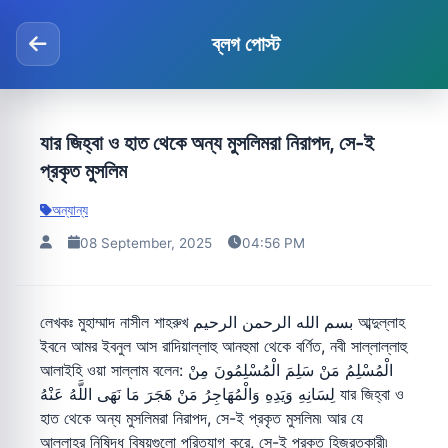
ব্লগ পোস্ট
যার জিহ্বা ও হাত থেকে অন্য মুসলিমরা নিরাপদ, সে-ই
প্রকৃত মুসলিম
অন্যান্য
08 September, 2025
04:56 PM
লেখকঃ মুহাম্মাদ নাসীল শাহরুখ بسم الله الرحمن الرحيم আব্দুল্লাহ
ইবনে আমর ইবনুল আস রাদিয়াল্লাহু আনহুমা থেকে বর্ণিত, নবী সাল্লাল্লাহু
আলাইহি ওয়া সাল্লাম বলেন: الْمُسْلِمُ مَنْ سَلِمَ الْمُسْلِمُونَ مِنْ
لِسَانِهِ وَيَدِهِ وَالْمُهَاجِرُ مَنْ هَجَرَ مَا نَهَى اللَّهُ عَنْهُ যার জিহ্বা ও
হাত থেকে অন্য মুসলিমরা নিরাপদ, সে-ই প্রকৃত মুসলিম৷ আর যে
আল্লাহর নিষিদ্ধ বিষয়গুলো পরিত্যাগ করে, সে-ই প্রকৃত হিজরতকারী৷