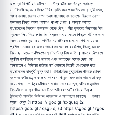
এবং দ্যা রিপোর্ট ২৪ ডটকমে । বৌদ্ধ ধর্মীয় গুরু উচহ্লা ভ্রান্তে
দেশবিরোধী ষড়যন্ত্রে লিপ্ত শির্ষক প্রতিবেদন প্রকাশিত হয় । ভূমি দখল,
অস্র ব্যবসা, দেশের গোপন তথ্য পাচারসহ বাংলাদেশের বিরুদ্ধে গোপন
ষড়যন্ত্রে লিপ্ত থাকার প্রমানও পাওয়া গেছে । উচহ্লা ভ্রান্ত
বাংলাদেশের বিরুদ্ধে বাংলাদেশ থেকে বৌদ্ধ ধর্মীয় যুবকদের মিয়ানমার সিন
প্রদেশে নিয়ে গিয়ে ৮ মি. মি. পিস্তল ৭.৬৫ বোরের পিস্তল শর্ট গান একে
-৪৭ হেকলার খুচ m a কার্বাইন সহ রাইফেল চালানো শেখানো হয় ও
প্রশিক্ষণ দেওয়া হয় এবং শেখানো হয় আত্মরক্ষার কৌশল, কিন্তু ভয়াবহ
বিষয় হল তাদের প্রশিক্ষণের মূল টার্গেট মুসলিম জাতি । পার্বত্য চট্টগ্রামে
মুসলিম বাঙ্গালিদের উপর হামলায় এসব ভান্তদের উস্কে দেয়া এবং
অনলাইনে ও মিডিয়ায় রাষ্ট্রের সার্ব ভৌমত্ব বিরোধী লেখাপোস্ট করে
বাংলাদেশের ভাবমূর্তি ক্ষুন্ন করা। খাগড়াছড়ির কুতুবছড়ির পাহাড়ে বৌদ্ধ
জঙ্গিদের শুটিংরেঞ্ থাকলে ও বর্তমানে গোয়েন্দা তৎপরতার কারনে তা বন্ধ
হয়ে গেছে । পার্বত্য চট্টগ্রামে সাধারণ যে কোন তুচ্ছ ঘটনাকে মুসলিম
বিদ্বেষী ও সাম্প্রদায়িক রুপ দিতে জঙ্গি সংগঠনটির বৌদ্ধ ভিক্ষুরা
ইন্টারনেটে অশ্লীল ভিডিওর আপলোড ও অপপ্রচার চালাচ্ছে । প্রমান
স্বরুপ দেখুন (1 https :// goo.gl /kxquaq (2
https//:goo. gl / qsg5 s) (3 https //:goo.gl / rgos
6f ) তাহলে এবার পরিচিত হয়ে নেই 969 সম্পর্কে নাইন সিক্স নাইন