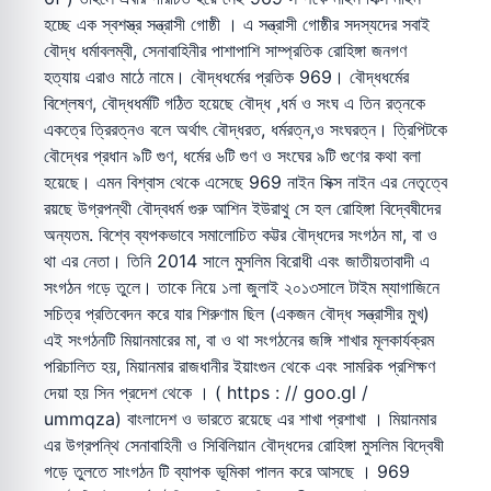
হচ্ছে এক স্বশস্ত্র সন্ত্রাসী গোষ্ঠী । এ সন্ত্রাসী গোষ্ঠীর সদস্যদের সবাই
বৌদ্ধ ধর্মাবলম্বী, সেনাবাহিনীর পাশাপাশি সাম্প্রতিক রোহিঙ্গা জনগণ
হত্যায় এরাও মাঠে নামে। বৌদ্ধধর্মের প্রতিক 969। বৌদ্ধধর্মের
বিশ্লেষণ, বৌদ্ধধর্মটি গঠিত হয়েছে বৌদ্ধ ,ধর্ম ও সংঘ এ তিন রত্নকে
একত্রে ত্রিরত্নও বলে অর্থাৎ বৌদ্ধরত, ধর্মরত্ন,ও সংঘরত্ন। ত্রিপিটকে
বৌদ্ধের প্রধান ৯টি গুণ, ধর্মের ৬টি গুণ ও সংঘের ৯টি গুণের কথা বলা
হয়েছে। এমন বিশ্বাস থেকে এসেছে 969 নাইন সিক্স নাইন এর নেতৃত্বে
রয়ছে উগ্রপন্থী বৌদ্বধর্ম গুরু আশিন ইউরাথু সে হল রোহিঙ্গা বিদ্বেষীদের
অন্যতম. বিশ্বে ব্যপকভাবে সমালোচিত কট্টর বৌদ্ধদের সংগঠন মা, বা ও
থা এর নেতা। তিনি 2014 সালে মুসলিম বিরোধী এবং জাতীয়তাবাদী এ
সংগঠন গড়ে তুলে। তাকে নিয়ে ১লা জুলাই ২০১৩সালে টাইম ম্যাগাজিনে
সচিত্র প্রতিবেদন করে যার শিরুণাম ছিল (একজন বৌদ্ধ সন্ত্রাসীর মুখ)
এই সংগঠনটি মিয়ানমারের মা, বা ও থা সংগঠনের জঙ্গি শাখার মূলকার্যক্রম
পরিচালিত হয়, মিয়ানমার রাজধানীর ইয়াংগুন থেকে এবং সামরিক প্রশিক্ষণ
দেয়া হয় সিন প্রদেশ থেকে । ( https : // goo.gl /
ummqza) বাংলাদেশ ও ভারতে রয়েছে এর শাখা প্রশাখা । মিয়ানমার
এর উগ্রপন্থি সেনাবাহিনী ও সিবিলিয়ান বৌদ্ধদের রোহিঙ্গা মুসলিম বিদ্বেষী
গড়ে তুলতে সাংগঠন টি ব্যাপক ভূমিকা পালন করে আসছে । 969