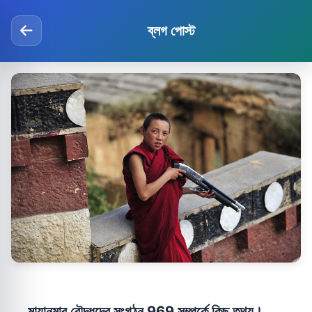
ব্লগ পোস্ট
মায়ানমার বৌদ্ধদের সংগঠন 969 সম্পর্কে কিছু তথ্য।