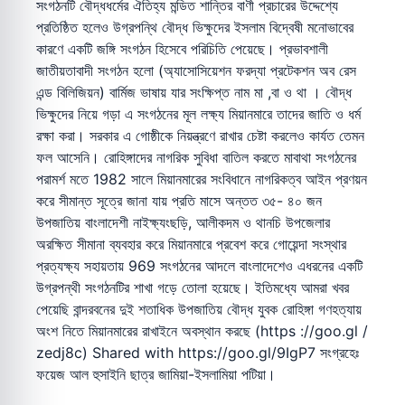
সংগঠনটি বৌদ্ধধর্মের ঐতিহ্য মন্ডিত শান্তির বাণী প্রচারের উদ্দেশ্যে
প্রতিষ্ঠিত হলেও উগ্রপন্থি বৌদ্ধ ভিক্ষুদের ইসলাম বিদ্বেষী মনোভাবের
কারণে একটি জঙ্গি সংগঠন হিসেবে পরিচিতি পেয়েছে। প্রভাবশালী
জাতীয়তাবাদী সংগঠন হলো (অ্যাসোসিয়েশন ফরদ্যা প্রটেকশন অব রেস
এন্ড বিলিজিয়ন) বার্মিজ ভাষায় যার সংক্ষিপ্ত নাম মা ,বা ও থা । বৌদ্ধ
ভিক্ষুদের নিয়ে গড়া এ সংগঠনের মূল লক্ষ্য মিয়ানমারে তাদের জাতি ও ধর্ম
রক্ষা করা। সরকার এ গোষ্ঠীকে নিয়ন্ত্রণে রাখার চেষ্টা করলেও কার্যত তেমন
ফল আসেনি। রোহিঙ্গাদের নাগরিক সুবিধা বাতিল করতে মাবাথা সংগঠনের
পরামর্শ মতে 1982 সালে মিয়ানমারের সংবিধানে নাগরিকত্ব আইন প্রণয়ন
করে সীমান্ত সূত্রে জানা যায় প্রতি মাসে অন্তত ৩৫- ৪০ জন
উপজাতিয় বাংলাদেশী নাইক্ষ্যংছড়ি, আলীকদম ও থানচি উপজেলার
অরক্ষিত সীমানা ব্যবহার করে মিয়ানমারে প্রবেশ করে গোয়েন্দা সংস্থার
প্রত্যক্ষ্য সহায়তায় 969 সংগঠনের আদলে বাংলাদেশেও এধরনের একটি
উগ্রপন্থী সংগঠনটির শাখা গড়ে তোলা হয়েছে। ইতিমধ্যে আমরা খবর
পেয়েছি বান্দরবনের দুই শতাধিক উপজাতিয় বৌদ্ধ যুবক রোহিঙ্গা গণহত্যায়
অংশ নিতে মিয়ানমারের রাখাইনে অবস্থান করছে (https ://goo.gl /
zedj8c) Shared with https://goo.gl/9IgP7 সংগ্রহেঃ
ফয়েজ আল হুসাইনি ছাত্র জামিয়া-ইসলামিয়া পটিয়া।