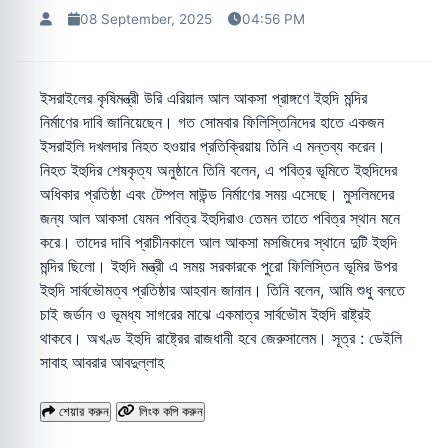
08 September, 2025
04:56 PM
ইসরাইলের কৃষিমন্ত্রী উরি এরিয়াল আল আকসা প্রাঙ্গণে ইহুদি মন্দির
নির্মাণের দাবি জানিয়েছেন। গত সোমবার ফিলিস্তিনিদের হাতে একজন
ইসরাইলি দখলদার নিহত হওয়ার প্রতিক্রিয়ায় তিনি এ মন্তব্য করেন।
নিহত ইহুদির শেষকৃত্য অনুষ্ঠানে তিনি বলেন, এ পবিত্র ভূমিতে ইহুদিদের
অধিকার প্রতিষ্ঠা এবং টেম্পল মাউন্ড নির্মাণের সময় এসেছে। মুসলিমদের
জন্য আল আকসা যেমন পবিত্র ইহুদিরাও তেমন তাতে পবিত্র স্থান মনে
করে। তাদের দাবি প্রাচীনকালে আল আকসা মসজিদের স্থানে দুটি ইহুদি
মন্দির ছিলো। ইহুদি মন্ত্রী এ সময় সরকারকে পুরো ফিলিস্তিন ভূমির উপর
ইহুদি সার্বভৌমত্ব প্রতিষ্ঠার আহবান জানান। তিনি বলেন, আমি শুধু বলতে
চাই জর্ডান ও ভূমধ্য সাগরের মাঝে একমাত্র সার্বভৌম ইহুদি রাষ্ট্রই
থাকবে। অখণ্ড ইহুদি রাষ্ট্রের রাজধানী হবে জেরুসালেম। সূত্র : ডেইলি
সাবাহ আবরার আবদুল্লাহ
শেয়ার করুন
লিংক কপি করুন