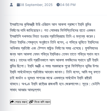
08 September, 2025
04:56 PM
ইসরাইলের কৃষিমন্ত্রী উরি এরিয়াল আল আকসা প্রাঙ্গণে ইহুদি মন্দির
নির্মাণের দাবি জানিয়েছেন। গত সোমবার ফিলিস্তিনিদের হাতে একজন
ইসরাইলি দখলদার নিহত হওয়ার প্রতিক্রিয়ায় তিনি এ মন্তব্য করেন।
নিহত ইহুদির শেষকৃত্য অনুষ্ঠানে তিনি বলেন, এ পবিত্র ভূমিতে ইহুদিদের
অধিকার প্রতিষ্ঠা এবং টেম্পল মাউন্ড নির্মাণের সময় এসেছে। মুসলিমদের
জন্য আল আকসা যেমন পবিত্র ইহুদিরাও তেমন তাতে পবিত্র স্থান মনে
করে। তাদের দাবি প্রাচীনকালে আল আকসা মসজিদের স্থানে দুটি ইহুদি
মন্দির ছিলো। ইহুদি মন্ত্রী এ সময় সরকারকে পুরো ফিলিস্তিন ভূমির উপর
ইহুদি সার্বভৌমত্ব প্রতিষ্ঠার আহবান জানান। তিনি বলেন, আমি শুধু বলতে
চাই জর্ডান ও ভূমধ্য সাগরের মাঝে একমাত্র সার্বভৌম ইহুদি রাষ্ট্রই
থাকবে। অখণ্ড ইহুদি রাষ্ট্রের রাজধানী হবে জেরুসালেম। সূত্র : ডেইলি
সাবাহ আবরার আবদুল্লাহ
শেয়ার করুন
লিংক কপি করুন