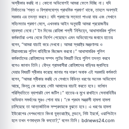
অস্বীকার করছি না। কোনো অভিযোগই আমরা ফেলে দিচ্ছি না। যদি
নির্যাতনের ‘শক্ত ও বিশ্বাসযোগ্য প্রাথমিক প্রমাণ’ থাকে, তাহলে অবশ্যই
সরকার এর তদন্ত করবে। যদি প্রমাণের সত্যতা পাওয়া যায় এবং সেখানে
সহিংসতার প্রমাণ মেলে, এখনকার আইন অনুযায়ী আমরা প্রয়োজনীয়
ব্যবস্থা নেবো।” ইন দিনের রোহিঙ্গা পল্লী ‘নিশ্চিহ্নে, আধাসামরিক পুলিশ
কর্মকর্তারা ওপর থেকে নির্দেশ পেয়েছেন এমন অভিযোগের জবাবে হাতেয়
বলেন, “আমরা যাচাই করে দেখবো। আমরা স্বরাষ্ট্র মন্ত্রণালয় ও
মিয়ানমারের পুলিশ বাহিনীকে জিজ্ঞেস করবো।” আধাসামরিক পুলিশ
কর্মকর্তাদের রোহিঙ্গাদের সম্পদ লুটের বিষয়টি নিয়ে পুলিশ তদন্ত করবে
বলেও জানান তিনি। বৌদ্ধ গ্রামবাসীরা রোহিঙ্গাদের বাড়িঘর জ্বালিয়ে
দেয়ার বিষয়টি স্বীকার করেছে জানার পর দারুণ অবাক এই সরকারি কর্মকর্তা
বলেন, “আমরা স্বীকার করছি যে সেখানে বিভিন্ন ধরণের অনেক অভিযোগ
আছে, কিন্তু কে করেছে সেটা আমাদের যাচাই করতে হবে। বর্তমান
পরিস্থিতিতে ব্যাপারটা বেশ জটিল।” হাতেয়-র মুখে রাখাইনে সেনাবাহিনীর
অভিযান সমর্থনের সুরও শোনা যায়। “কে প্রথম সন্ত্রাসী হামলা হামলা
চালিয়েছে তা আন্তর্জাতিক সম্প্রদায়কে বুঝতে হবে। এ ধরণের হামলা
ইউরোপের দেশগুলোতে কিংবা যুক্তরাষ্ট্রে, লন্ডনে, নিউ ইয়র্কে, ওয়াশিংটনে
হলে তখন গণমাধ্যম কি বলতো?,” বলেন তিনি। bdnews24.com