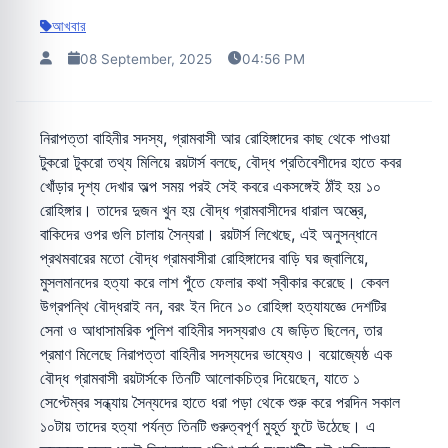
আখবার
08 September, 2025
04:56 PM
নিরাপত্তা বাহিনীর সদস্য, গ্রামবাসী আর রোহিঙ্গাদের কাছ থেকে পাওয়া
টুকরো টুকরো তথ্য মিলিয়ে রয়টার্স বলছে, বৌদ্ধ প্রতিবেশীদের হাতে কবর
খোঁড়ার দৃশ্য দেখার অল্প সময় পরই সেই কবরে একসঙ্গেই ঠাঁই হয় ১০
রোহিঙ্গার। তাদের দুজন খুন হয় বৌদ্ধ গ্রামবাসীদের ধারাল অস্ত্রে,
বাকিদের ওপর ‍গুলি চালায় সৈন্যরা। রয়টার্স লিখেছে, এই অনুসন্ধানে
প্রথমবারের মতো বৌদ্ধ গ্রামবাসীরা রোহিঙ্গাদের বাড়ি ঘর জ্বালিয়ে,
মুসলমানদের হত্যা করে লাশ পুঁতে ফেলার কথা স্বীকার করেছে। কেবল
উগ্রপন্থি বৌদ্ধরাই নন, বরং ইন দিনে ১০ রোহিঙ্গা হত্যাযজ্ঞে দেশটির
সেনা ও আধাসামরিক পুলিশ বাহিনীর সদস্যরাও যে জড়িত ছিলেন, তার
প্রমাণ মিলেছে নিরাপত্তা বাহিনীর সদস্যদের ভাষ্যেও। বয়োজ্যেষ্ঠ এক
বৌদ্ধ গ্রামবাসী রয়টার্সকে তিনটি আলোকচিত্র দিয়েছেন, যাতে ১
সেপ্টেম্বর সন্ধ্যায় সৈন্যদের হাতে ধরা পড়া থেকে শুরু করে পরদিন সকাল
১০টায় তাদের হত্যা পর্যন্ত তিনটি গুরুত্বপূর্ণ ‍মুহূর্ত ফুটে উঠেছে। এ