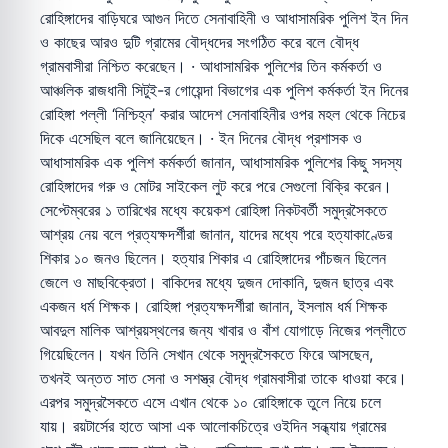
রোহিঙ্গাদের বাড়িঘরে আগুন দিতে সেনাবাহিনী ও আধাসামরিক পুলিশ ইন দিন
ও কাছের আরও দুটি গ্রামের বৌদ্ধদের সংগঠিত করে বলে বৌদ্ধ
গ্রামবাসীরা নিশ্চিত করেছেন। · আধাসামরিক পুলিশের তিন কর্মকর্তা ও
আঞ্চলিক রাজধানী সিটুই-র গোয়েন্দা বিভাগের এক পুলিশ কর্মকর্তা ইন দিনের
রোহিঙ্গা পল্লী ‘নিশ্চিহ্ন’ করার আদেশ সেনাবাহিনীর ওপর মহল থেকে নিচের
দিকে এসেছিল বলে জানিয়েছেন। · ইন দিনের বৌদ্ধ প্রশাসক ও
আধাসামরিক এক পুলিশ কর্মকর্তা জানান, আধাসামরিক পুলিশের কিছু সদস্য
রোহিঙ্গাদের গরু ও মোটর সাইকেল লুট করে পরে সেগুলো বিক্রি করেন।
সেপ্টেম্বরের ১ তারিখের মধ্যে কয়েকশ রোহিঙ্গা নিকটবর্তী সমুদ্রসৈকতে
আশ্রয় নেয় বলে প্রত্যক্ষদর্শীরা জানান, যাদের মধ্যে পরে হত্যাকাণ্ডের
শিকার ১০ জনও ছিলেন। হত্যার শিকার এ রোহিঙ্গাদের পাঁচজন ছিলেন
জেলে ও মাছবিক্রেতা। বাকিদের মধ্যে দুজন দোকানি, দুজন ছাত্র এবং
একজন ধর্ম শিক্ষক। রোহিঙ্গা প্রত্যক্ষদর্শীরা জানান, ইসলাম ধর্ম শিক্ষক
আবদুল মালিক আশ্রয়স্থলের জন্য খাবার ও বাঁশ যোগাড়ে নিজের পল্লীতে
গিয়েছিলেন। যখন তিনি সেখান থেকে সমুদ্রসৈকতে ফিরে আসছেন,
তখনই অন্তত সাত সেনা ও সশস্ত্র বৌদ্ধ গ্রামবাসীরা তাকে ধাওয়া করে।
এরপর সমুদ্রসৈকতে এসে এখান থেকে ১০ রোহিঙ্গাকে তুলে নিয়ে চলে
যায়। রয়টার্সের হাতে আসা এক আলোকচিত্রে ওইদিন সন্ধ্যায় গ্রামের