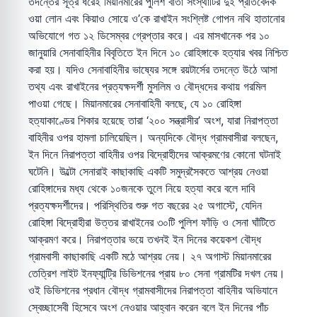
তদন্তের সূত্র ধরেই মিয়ানমারের পুলিশ বার্তা সংস্থাটির দুই প্রতিবেদক
ওয়া লোন এবং কিয়াও সোয়ে ও’কে রাখাইন সংশ্লিষ্ট গোপন নথি হাতানোর
অভিযোগে গত ১২ ডিসেম্বর গ্রেপ্তার করে। এর মাসখানেক পর ১০
জানুয়ারি সেনাবাহিনীর বিবৃতিতে ইন দিনে ১০ রোহিঙ্গাকে হত্যার খবর নিশ্চিত
করা হয়। যদিও সেনাবাহিনীর ভাষ্যের সঙ্গে রয়টার্সের তদন্তে উঠে আসা
তথ্য এবং রাখাইনের প্রত্যক্ষদর্শী মুসলিম ও বৌদ্ধদের কথায় গরমিল
পাওয়া গেছে। মিয়ানমারের সেনাবাহিনী বলছে, যে ১০ রোহিঙ্গা
হত্যাকাণ্ডের শিকার হয়েছে তারা ‘২০০ সন্ত্রাসীর’ অংশ, যারা নিরাপত্তা
বাহিনীর ওপর হামলা চালিয়েছিল। অন্যদিকে বৌদ্ধ গ্রামবাসীরা বলছেন,
ইন দিনে নিরাপত্তা বাহিনীর ওপর বিদ্রোহীদের আক্রমণের কোনো ঘটনাই
ঘটেনি। উল্টো সেনারাই কাছাকাছি একটি সমুদ্রসৈকতে আশ্রয় নেওয়া
রোহিঙ্গাদের মধ্য থেকে ১০জনকে তুলে নিয়ে হত্যা করে বলে দাবি
প্রত্যক্ষদর্শীদের। পরিস্থিতির শুরু গত বছরের ২৫ অগাস্টে, যেদিন
রোহিঙ্গা বিদ্রোহীরা উত্তর রাখাইনের ৩০টি পুলিশ ফাঁড়ি ও সেনা ঘাঁটিতে
আক্রমণ করে। নিরাপত্তার ভয়ে তখনই ইন দিনের কয়েকশ বৌদ্ধ
গ্রামবাসী কাছাকাছি একটি মঠে আশ্রয় নেয়। ২৭ অগাস্ট মিয়ানমারের
তেত্রিশ লাইট ইনফ্যান্ট্রি ডিভিশনের প্রায় ৮০ সেনা গ্রামটির দখল নেয়।
ওই ডিভিশনের প্রধান বৌদ্ধ গ্রামবাসীদের নিরাপত্তা বাহিনীর অভিযানে
স্বেচ্ছাসেবী হিসেবে অংশ নেওয়ার আহ্বান করেন বলে ইন দিনের পাঁচ