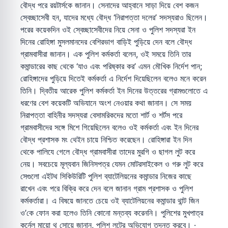
বৌদ্ধ পরে রয়টার্সকে জানান। সেনাদের আহ্বানে সাড়া দিয়ে বেশ কজন
স্বেচ্ছাসেবী হন, যাদের মধ্যে বৌদ্ধ ‘নিরাপত্তা দলের’ সদস্যরাও ছিলেন।
পরের কয়েকদিন ওই স্বেচ্ছাসেবীদের নিয়ে সেনা ও পুলিশ সদস্যরা ইন
দিনের রোহিঙ্গা মুসলমানদের বেশিরভাগ বাড়িই পুড়িয়ে দেন বলে বৌদ্ধ
গ্রামবাসীরা জানান। এক পুলিশ কর্মকর্তা বলেন, ওই সময়ে তিনি তার
কমান্ডারের কাছ থেকে ‘যাও এবং পরিষ্কার কর’ এমন মৌখিক নির্দেশ পান;
রোহিঙ্গাদের পুড়িয়ে দিতেই কর্মকর্তা এ নির্দেশ দিয়েছিলেন বলেও মনে করেন
তিনি। দ্বিতীয় আরেক পুলিশ কর্মকর্তা ইন দিনের উত্তরের গ্রামগুলোতে এ
ধরণের বেশ কয়েকটি অভিযানে অংশ নেওয়ার কথা জানান। সে সময়
নিরাপত্তা বাহিনীর সদস্যরা বেসামরিকদের মতো শার্ট ও শর্টস পরে
গ্রামবাসীদের সঙ্গে মিশে গিয়েছিলেন বলেও ওই কর্মকর্তা এবং ইন দিনের
বৌদ্ধ প্রশাসক মং থেইন চায়ে নিশ্চিত করেছেন। রোহিঙ্গারা ইন দিন
থেকে পালিযে গেলে বৌদ্ধ গ্রামবাসীরা তাদের মুরগি ও ছাগল লুট করে
নেয়। সবচেয়ে মূল্যবান জিনিসপত্র যেমন মোটরসাইকেল ও গরু লুট করে
সেগুলো এইটথ সিকিউরিটি পুলিশ ব্যাটেলিয়নের কমান্ডার নিজের কাছে
রাখেন এবং পরে বিক্রি করে দেন বলে জানান গ্রাম প্রশাসক ও পুলিশ
কর্মকর্তারা। এ বিষয়ে জানতে চেয়ে ওই ব্যাটেলিয়নের কমান্ডার থান্ট জিন
ও’কে ফোন করা হলেও তিনি কোনো মন্তব্য করেননি। পুলিশের মুখপাত্র
কর্নেল মায়ো থু সোয়ে জানান, পুলিশ লুটের অভিযোগ তদন্ত করবে। ·