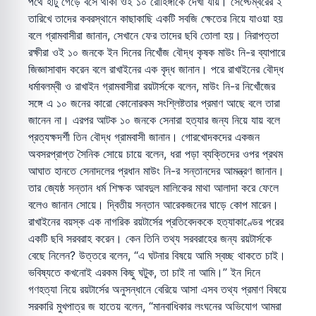
পথে হাঁটু গেড়ে বসে থাকা ওই ১০ রোহিঙ্গাকে দেখা যায়। সেপ্টেম্বরের ২
তারিখে তাদের কবরস্থানে কাছাকাছি একটি সবজি ক্ষেতের নিয়ে যাওয়া হয়
বলে গ্রামবাসীরা জানান, সেখানে ফের তাদের ছবি তোলা হয়। নিরাপত্তা
রক্ষীরা ওই ১০ জনকে ইন দিনের নিখোঁজ বৌদ্ধ কৃষক মাউং নি-র ব্যাপারে
জিজ্ঞাসাবাদ করেন বলে রাখাইনের এক বৃদ্ধ জানান। পরে রাখাইনের বৌদ্ধ
ধর্মাবলম্বী ও রাখাইন গ্রামবাসীরা রয়টার্সকে বলেন, মাউং নি-র নিখোঁজের
সঙ্গে এ ১০ জনের কারো কোনোরকম সংশ্লিষ্টতার প্রমাণ আছে বলে তারা
জানেন না। এরপর আটক ১০ জনকে সেনারা হত্যার জন্য নিয়ে যায় বলে
প্রত্যক্ষদর্শী তিন বৌদ্ধ গ্রামবাসী জানান। গোরখোদকদের একজন
অবসরপ্রাপ্ত সৈনিক সোয়ে চায়ে বলেন, ধরা পড়া ব্যক্তিদের ওপর প্রথম
আঘাত হানতে সেনাদলের প্রধান মাউং নি-র সন্তানদের আমন্ত্রণ জানান।
তার জ্যেষ্ঠ সন্তান ধর্ম শিক্ষক আবদুল মালিকের মাথা আলাদা করে ফেলে
বলেও জানান সোয়ে। দ্বিতীয় সন্তান আরেকজনের ঘাড়ে কোপ মারেন।
রাখাইনের বয়স্ক এক নাগরিক রয়টার্সের প্রতিবেদককে হত্যাকাণ্ডের পরের
একটি ছবি সরবরাহ করেন। কেন তিনি তথ্য সরবরাহের জন্য রয়টার্সকে
বেছে নিলেন? উত্তরে বলেন, “এ ঘটনার বিষয়ে আমি স্বচ্ছ থাকতে চাই।
ভবিষ্যতে কখনোই এরকম কিছু ঘটুক, তা চাই না আমি।” ইন দিনে
গণহত্যা নিয়ে রয়টার্সের অনুসন্ধানে বেরিয়ে আসা এসব তথ্য প্রমাণ বিষয়ে
সরকারি মুখপাত্র জ হাতেয় বলেন, “মানবাধিকার লংঘনের অভিযোগ আমরা