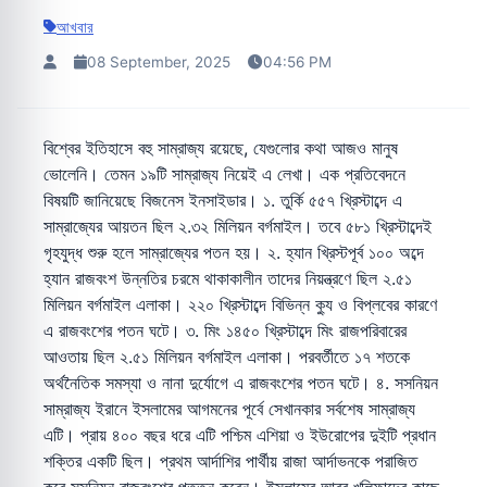
আখবার
08 September, 2025
04:56 PM
বিশ্বের ইতিহাসে বহু সাম্রাজ্য রয়েছে, যেগুলোর কথা আজও মানুষ
ভোলেনি। তেমন ১৯টি সাম্রাজ্য নিয়েই এ লেখা। এক প্রতিবেদনে
বিষয়টি জানিয়েছে বিজনেস ইনসাইডার। ১. তুর্কি ৫৫৭ খ্রিস্টাব্দে এ
সাম্রাজ্যের আয়তন ছিল ২.৩২ মিলিয়ন বর্গমাইল। তবে ৫৮১ খ্রিস্টাব্দেই
গৃহযুদ্ধ শুরু হলে সাম্রাজ্যের পতন হয়। ২. হ্যান খ্রিস্টপূর্ব ১০০ অব্দে
হ্যান রাজবংশ উন্নতির চরমে থাকাকালীন তাদের নিয়ন্ত্রণে ছিল ২.৫১
মিলিয়ন বর্গমাইল এলাকা। ২২০ খ্রিস্টাব্দে বিভিন্ন ক্যু ও বিপ্লবের কারণে
এ রাজবংশের পতন ঘটে। ৩. মিং ১৪৫০ খ্রিস্টাব্দে মিং রাজপরিবারের
আওতায় ছিল ২.৫১ মিলিয়ন বর্গমাইল এলাকা। পরবর্তীতে ১৭ শতকে
অর্থনৈতিক সমস্যা ও নানা দুর্যোগে এ রাজবংশের পতন ঘটে। ৪. সসনিয়ন
সাম্রাজ্য ইরানে ইসলামের আগমনের পূর্বে সেখানকার সর্বশেষ সাম্রাজ্য
এটি। প্রায় ৪০০ বছর ধরে এটি পশ্চিম এশিয়া ও ইউরোপের দুইটি প্রধান
শক্তির একটি ছিল। প্রথম আর্দাশির পার্থীয় রাজা আর্দাভনকে পরাজিত