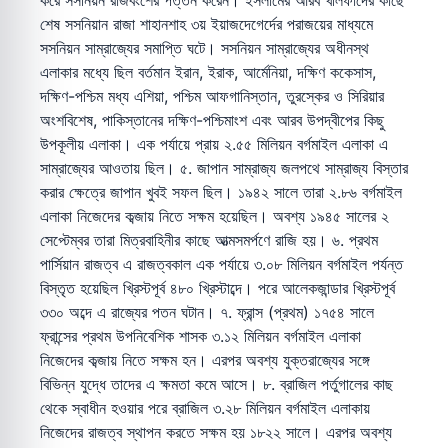
করে সসনিয়ন রাজবংশের পত্তন করেন। ইসলামের আরব খলিফাদের কাছে
শেষ সসনিয়ান রাজা শাহানশাহ ৩য় ইয়াজদেগের্দের পরাজয়ের মাধ্যমে
সসনিয়ন সাম্রাজ্যের সমাপ্তি ঘটে। সসনিয়ন সাম্রাজ্যের অধীনস্থ
এলাকার মধ্যে ছিল বর্তমান ইরান, ইরাক, আর্মেনিয়া, দক্ষিণ ককেসাস,
দক্ষিণ-পশ্চিম মধ্য এশিয়া, পশ্চিম আফগানিস্তান, তুরস্কের ও সিরিয়ার
অংশবিশেষ, পাকিস্তানের দক্ষিণ-পশ্চিমাংশ এবং আরব উপদ্বীপের কিছু
উপকূলীয় এলাকা। এক পর্যায়ে প্রায় ২.৫৫ মিলিয়ন বর্গমাইল এলাকা এ
সাম্রাজ্যের আওতায় ছিল। ৫. জাপান সাম্রাজ্য জলপথে সাম্রাজ্য বিস্তার
করার ক্ষেত্রে জাপান খুবই সফল ছিল। ১৯৪২ সালে তারা ২.৮৬ বর্গমাইল
এলাকা নিজেদের কব্জায় নিতে সক্ষম হয়েছিল। অবশ্য ১৯৪৫ সালের ২
সেপ্টেম্বর তারা মিত্রবাহিনীর কাছে আত্মসমর্পণে রাজি হয়। ৬. প্রথম
পার্সিয়ান রাজত্ব এ রাজত্বকাল এক পর্যায়ে ৩.০৮ মিলিয়ন বর্গমাইল পর্যন্ত
বিস্তৃত হয়েছিল খ্রিস্টপূর্ব ৪৮০ খ্রিস্টাব্দে। পরে আলেকজান্ডার খ্রিস্টপূর্ব
৩৩০ অব্দে এ রাজ্যের পতন ঘটান। ৭. ফ্রান্স (প্রথম) ১৭৫৪ সালে
ফ্রান্সের প্রথম উপনিবেশিক শাসক ৩.১২ মিলিয়ন বর্গমাইল এলাকা
নিজেদের কব্জায় নিতে সক্ষম হন। এরপর অবশ্য যুক্তরাজ্যের সঙ্গে
বিভিন্ন যুদ্ধে তাদের এ ক্ষমতা কমে আসে। ৮. ব্রাজিল পর্তুগালের কাছ
থেকে স্বাধীন হওয়ার পরে ব্রাজিল ৩.২৮ মিলিয়ন বর্গমাইল এলাকায়
নিজেদের রাজত্ব স্থাপন করতে সক্ষম হয় ১৮২২ সালে। এরপর অবশ্য