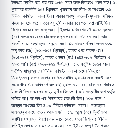
উরুগুয়ে স্বাধীন হয়ে যায় আর ১৮৮৯ সালে রাজপরিবারেরও পতন ঘটে। ৯.
খুলাফায়ে রাশেদীন ৬৫৪ খ্রিস্টাব্দে খুলাফায়ে রাশেদীন-এর আওতায় ৩.৬
মিলিয়ন বর্গমাইল এলাকা ছিল। এরপর অবশ্য আরেকটি মুসলমান খলিফার
রাজ্য বড় হয়ে ওঠে। তবে শুধু ভূমি ব্যবহার করে গড়ে ওঠা এটিই ছিল
বিশ্বের সবচেয়ে বড় সাম্রাজ্য। | ইসলাম ধর্মের শেষ নবী হযরত মুহাম্মদ
(সাঃ) সহচরদের মধ্যে চার জনকে খুলাফায়ে রাশেদীন বলা হয়। তাঁরা
পরবর্তীতে এ সাম্রাজ্যের নেতৃত্ব দেন। এই চারজন খলিফা হলেন হযরত
আবু বকর (রাঃ) (৬৩২-৬৩৪ খ্রিস্টাব্দ), হযরত ওমর ফারুক (রাঃ)
(৬৩৪-৬৪৪ খ্রিস্টাব্দ), হযরত ওসমান (রাঃ) (৬৪৪-৬৫৬ খ্রিস্টাব্দ) ও
হযরত আলী (রাঃ) (৬৫৬-৬৬১ খ্রিস্টাব্দ)। ১০. পর্তুগিজ ১৮১৫ সালে
পর্তুগিজ সাম্রাজ্য চার মিলিয়ন বর্গমাইল এলাকা তাদের নিয়ন্ত্রণে
নিয়েছিলেন। এরপর অবশ্য ব্রাজিল স্বাধীন হয়ে যায় এবং পরবর্তী ১৫০
বছরে ধীরে ধীরে অধিকাংশ এলাকাই হারাতে হয়। ১১. আব্বাসীয় খিলাফত
ইসলামী খিলাফতগুলোর মধ্যে তৃতীয় খিলাফত। এটি আব্বাসীয় বংশ কর্তৃক
শাসিত হয়। বাগদাদ এই খিলাফতের রাজধানী ছিল। ৮৫০ সালে এ
রাজ্যের আওতায় ছিল ৪.২৯ মিলিয়ন বর্গমাইল এলাকা। অটোম্যান
সাম্রাজ্যের কাছে তাদের পরাজয় ঘটে। ১২. ফ্রান্স (২য়) দ্বিতীয়বার
ফরাসীরা সাম্রাজ্য বিস্তার শুরু করলে ১৯৩৮ সালে বিশ্বের ৫ মিলিয়ন
বর্গমাইল এলাকা তার আওতায় আসে। ১৩. ইউয়ান সম্পূর্ণ চীন শাসনে