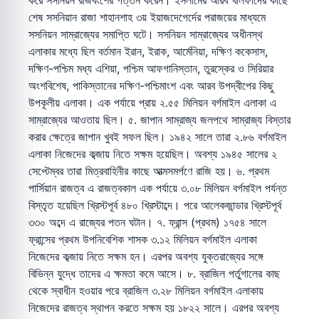
করে সসনিয়ন রাজবংশের পত্তন করেন। ইসলামের আরব খলিফাদের কাছে
শেষ সসনিয়ান রাজা শাহানশাহ ৩য় ইয়াজদেগের্দের পরাজয়ের মাধ্যমে
সসনিয়ন সাম্রাজ্যের সমাপ্তি ঘটে। সসনিয়ন সাম্রাজ্যের অধীনস্থ
এলাকার মধ্যে ছিল বর্তমান ইরান, ইরাক, আর্মেনিয়া, দক্ষিণ ককেসাস,
দক্ষিণ-পশ্চিম মধ্য এশিয়া, পশ্চিম আফগানিস্তান, তুরস্কের ও সিরিয়ার
অংশবিশেষ, পাকিস্তানের দক্ষিণ-পশ্চিমাংশ এবং আরব উপদ্বীপের কিছু
উপকূলীয় এলাকা। এক পর্যায়ে প্রায় ২.৫৫ মিলিয়ন বর্গমাইল এলাকা এ
সাম্রাজ্যের আওতায় ছিল। ৫. জাপান সাম্রাজ্য জলপথে সাম্রাজ্য বিস্তার
করার ক্ষেত্রে জাপান খুবই সফল ছিল। ১৯৪২ সালে তারা ২.৮৬ বর্গমাইল
এলাকা নিজেদের কব্জায় নিতে সক্ষম হয়েছিল। অবশ্য ১৯৪৫ সালের ২
সেপ্টেম্বর তারা মিত্রবাহিনীর কাছে আত্মসমর্পণে রাজি হয়। ৬. প্রথম
পার্সিয়ান রাজত্ব এ রাজত্বকাল এক পর্যায়ে ৩.০৮ মিলিয়ন বর্গমাইল পর্যন্ত
বিস্তৃত হয়েছিল খ্রিস্টপূর্ব ৪৮০ খ্রিস্টাব্দে। পরে আলেকজান্ডার খ্রিস্টপূর্ব
৩৩০ অব্দে এ রাজ্যের পতন ঘটান। ৭. ফ্রান্স (প্রথম) ১৭৫৪ সালে
ফ্রান্সের প্রথম উপনিবেশিক শাসক ৩.১২ মিলিয়ন বর্গমাইল এলাকা
নিজেদের কব্জায় নিতে সক্ষম হন। এরপর অবশ্য যুক্তরাজ্যের সঙ্গে
বিভিন্ন যুদ্ধে তাদের এ ক্ষমতা কমে আসে। ৮. ব্রাজিল পর্তুগালের কাছ
থেকে স্বাধীন হওয়ার পরে ব্রাজিল ৩.২৮ মিলিয়ন বর্গমাইল এলাকায়
নিজেদের রাজত্ব স্থাপন করতে সক্ষম হয় ১৮২২ সালে। এরপর অবশ্য