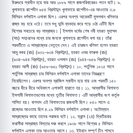
উরুগুয়ে স্বাধীন হয়ে যায় আর ১৮৮৯ সালে রাজপরিবারেরও পতন ঘটে। ৯.
খুলাফায়ে রাশেদীন ৬৫৪ খ্রিস্টাব্দে খুলাফায়ে রাশেদীন-এর আওতায় ৩.৬
মিলিয়ন বর্গমাইল এলাকা ছিল। এরপর অবশ্য আরেকটি মুসলমান খলিফার
রাজ্য বড় হয়ে ওঠে। তবে শুধু ভূমি ব্যবহার করে গড়ে ওঠা এটিই ছিল
বিশ্বের সবচেয়ে বড় সাম্রাজ্য। | ইসলাম ধর্মের শেষ নবী হযরত মুহাম্মদ
(সাঃ) সহচরদের মধ্যে চার জনকে খুলাফায়ে রাশেদীন বলা হয়। তাঁরা
পরবর্তীতে এ সাম্রাজ্যের নেতৃত্ব দেন। এই চারজন খলিফা হলেন হযরত
আবু বকর (রাঃ) (৬৩২-৬৩৪ খ্রিস্টাব্দ), হযরত ওমর ফারুক (রাঃ)
(৬৩৪-৬৪৪ খ্রিস্টাব্দ), হযরত ওসমান (রাঃ) (৬৪৪-৬৫৬ খ্রিস্টাব্দ) ও
হযরত আলী (রাঃ) (৬৫৬-৬৬১ খ্রিস্টাব্দ)। ১০. পর্তুগিজ ১৮১৫ সালে
পর্তুগিজ সাম্রাজ্য চার মিলিয়ন বর্গমাইল এলাকা তাদের নিয়ন্ত্রণে
নিয়েছিলেন। এরপর অবশ্য ব্রাজিল স্বাধীন হয়ে যায় এবং পরবর্তী ১৫০
বছরে ধীরে ধীরে অধিকাংশ এলাকাই হারাতে হয়। ১১. আব্বাসীয় খিলাফত
ইসলামী খিলাফতগুলোর মধ্যে তৃতীয় খিলাফত। এটি আব্বাসীয় বংশ কর্তৃক
শাসিত হয়। বাগদাদ এই খিলাফতের রাজধানী ছিল। ৮৫০ সালে এ
রাজ্যের আওতায় ছিল ৪.২৯ মিলিয়ন বর্গমাইল এলাকা। অটোম্যান
সাম্রাজ্যের কাছে তাদের পরাজয় ঘটে। ১২. ফ্রান্স (২য়) দ্বিতীয়বার
ফরাসীরা সাম্রাজ্য বিস্তার শুরু করলে ১৯৩৮ সালে বিশ্বের ৫ মিলিয়ন
বর্গমাইল এলাকা তার আওতায় আসে। ১৩. ইউয়ান সম্পূর্ণ চীন শাসনে