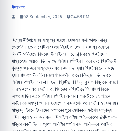
আখবার
08 September, 2025
04:56 PM
বিশ্বের ইতিহাসে বহু সাম্রাজ্য রয়েছে, যেগুলোর কথা আজও মানুষ
ভোলেনি। তেমন ১৯টি সাম্রাজ্য নিয়েই এ লেখা। এক প্রতিবেদনে
বিষয়টি জানিয়েছে বিজনেস ইনসাইডার। ১. তুর্কি ৫৫৭ খ্রিস্টাব্দে এ
সাম্রাজ্যের আয়তন ছিল ২.৩২ মিলিয়ন বর্গমাইল। তবে ৫৮১ খ্রিস্টাব্দেই
গৃহযুদ্ধ শুরু হলে সাম্রাজ্যের পতন হয়। ২. হ্যান খ্রিস্টপূর্ব ১০০ অব্দে
হ্যান রাজবংশ উন্নতির চরমে থাকাকালীন তাদের নিয়ন্ত্রণে ছিল ২.৫১
মিলিয়ন বর্গমাইল এলাকা। ২২০ খ্রিস্টাব্দে বিভিন্ন ক্যু ও বিপ্লবের কারণে
এ রাজবংশের পতন ঘটে। ৩. মিং ১৪৫০ খ্রিস্টাব্দে মিং রাজপরিবারের
আওতায় ছিল ২.৫১ মিলিয়ন বর্গমাইল এলাকা। পরবর্তীতে ১৭ শতকে
অর্থনৈতিক সমস্যা ও নানা দুর্যোগে এ রাজবংশের পতন ঘটে। ৪. সসনিয়ন
সাম্রাজ্য ইরানে ইসলামের আগমনের পূর্বে সেখানকার সর্বশেষ সাম্রাজ্য
এটি। প্রায় ৪০০ বছর ধরে এটি পশ্চিম এশিয়া ও ইউরোপের দুইটি প্রধান
শক্তির একটি ছিল। প্রথম আর্দাশির পার্থীয় রাজা আর্দাভনকে পরাজিত