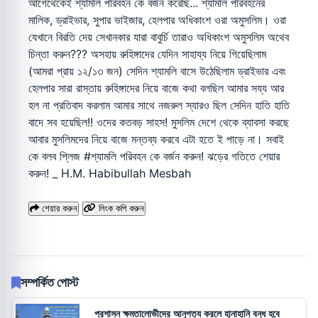
আগেথেকেই শ্যামলি পরিবহন কে বর্জন করেছি... শ্যামলি পরিবহনের
মালিক, ড্রাইভার, সুপার ভাইজার, হেলপার অধিকাংশ ওরা অমুসলিম। ওরা
যেখানে বিরতি দেয় সেখানকার যারা বাবুর্চি তারাও অধিকাংশ অমুসলিম অথেব
চিন্তা করুন??? অসহায় রুহিঙ্গাদের যেদিন সাহায্য নিয়ে গিয়েছিলাম
(আমরা প্রায় ১২/১৩ জন) সেদিন শ্যামলি বাসে উঠেছিলাম ড্রাইভার এবং
হেলপার সারা রাস্তায় রুহিঙ্গাদের নিয়ে বাজে কথা বলছিল আমার সয্য আর
হল না প্রতিবাদ করলাম আমার সাথে নজরুল স্যারও ছিল সেদিন হাতি হাতি
বাদে সব হয়েছিল!! ওদের কতবড় সাহস! মুসলিম দেশে থেকে ব্যাবসা করছে
আবার মুসলিমদের নিয়ে বাজে মন্তব্য করবে এটা হতে ই পাড়ে না। সবাই
কে বলব প্লিজ #শ্যামলি পরিবহন কে বর্জন করুন! ঝড়ের গতিতে শেয়ার
করুন! _ H.M. Habibullah Mesbah
শেয়ার করুন
লিংক কপি করুন
সম্পর্কিত পোস্ট
প্রশাসন ক্ষমতালোভীদের আনুগত্য করলে হানাহানি বন্ধ হবে