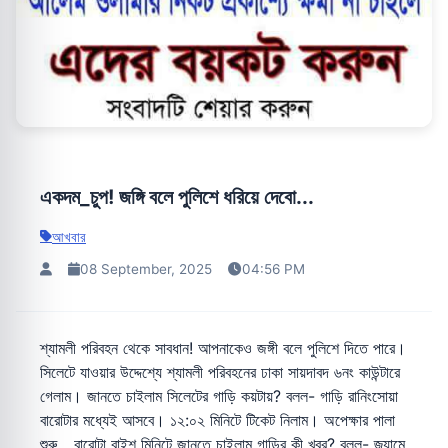
একদম_চুপ! জঙ্গি বলে পুলিশে ধরিয়ে দেবো...
আখবার
08 September, 2025
04:56 PM
শ্যামলী পরিবহন থেকে সাবধান! আপনাকেও জঙ্গী বলে পুলিশে দিতে পারে।
সিলেটে যাওয়ার উদ্দেশ্যে শ্যামলী পরিবহনের ঢাকা সায়দাবদ ৬নং কাউন্টারে
গেলাম। জানতে চাইলাম সিলেটের গাড়ি কয়টায়? বলল- গাড়ি রানিংসোয়া
বারোটার মধ্যেই আসবে। ১২:০২ মিনিটে টিকেট নিলাম। অপেক্ষার পালা
শুরু... বারোটা বাইশ মিনিটে জানতে চাইলাম গাড়ির কী খবর? বলল- জ্যামে