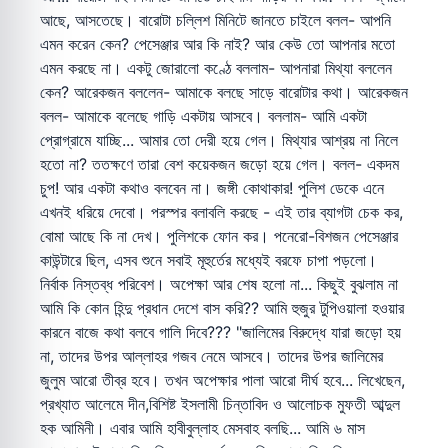
আছে, আসতেছে। বারোটা চল্লিশ মিনিটে জানতে চাইলে বলল- আপনি
এমন করেন কেন? পেসেঞ্জার আর কি নাই? আর কেউ তো আপনার মতো
এমন করছে না। একটু জোরালো কণ্ঠে বললাম- আপনারা মিথ্যা বললেন
কেন? আরেকজন বললেন- আমাকে বলছে সাড়ে বারোটার কথা। আরেকজন
বলল- আমাকে বলেছে গাড়ি একটায় আসবে। বললাম- আমি একটা
প্রোগ্রামে যাচ্ছি... আমার তো দেরী হয়ে গেল। মিথ্যার আশ্রয় না নিলে
হতো না? ততক্ষণে তারা বেশ কয়েকজন জড়ো হয়ে গেল। বলল- একদম
চুপ! আর একটা কথাও বলবেন না। জঙ্গী কোথাকার! পুলিশ ডেকে এনে
এখনই ধরিয়ে দেবো। পরস্পর বলাবলি করছে - এই তার ব্যাগটা চেক কর,
বোমা আছে কি না দেখ। পুলিশকে ফোন কর। পনেরো-বিশজন পেসেঞ্জার
কাউন্টারে ছিল, এসব শুনে সবাই মূহুর্তের মধ্যেই বরফে চাপা পড়লো।
নির্বাক নিস্তব্ধ পরিবেশ। অপেক্ষা আর শেষ হলো না... কিছুই বুঝলাম না
আমি কি কোন হিন্দু প্রধান দেশে বাস করি?? আমি হুজুর টুপিওয়ালা হওয়ার
কারনে বাজে কথা বলবে গালি দিবে??? "জালিমের বিরুদ্ধে যারা জড়ো হয়
না, তাদের উপর আল্লাহর গজব নেমে আসবে। তাদের উপর জালিমের
জুলুম আরো তীব্র হবে। তখন অপেক্ষার পালা আরো দীর্ঘ হবে... লিখেছেন,
প্রখ্যাত আলেমে দীন,বিশিষ্ট ইসলামী চিন্তাবিদ ও আলোচক মুফতী আব্দুল
হক আমিনী। এবার আমি হাবীবুল্লাহ মেসবাহ বলছি... আমি ৬ মাস