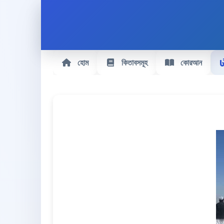
হোম
কিতাবসমূহ
কোরআন