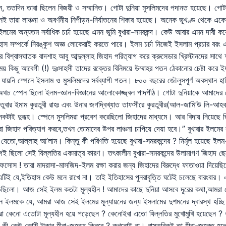
েন, ততদিন তারা ছিলেন বিজয়ী ও সম্মানিত। গোটা দুনিয়া মুসলিমদের পদানত হয়েছে। গোট
নই তারা লাঞ্চনা ও অবর্ণনীয় নিপীড়ন-নির্যাতনের শিকার হয়েছে। অনেক ভূখণ্ড থেকে একেব
ইলমের অন্যতম সর্বাধিক চর্চা হয়েছে এমন ভূমি বুখারা-সমরকন্দ। কেউ আবার এমন দাবী ক
সম্পর্কে নিরঙ্কুশ অজ্ঞ লোকেরাই করতে পারে। ইলম চর্চা নিজেই ইসলাম প্রচার বরং এটি 
 বিশ্বাসঘাতক বাদশাহ আবু আব্দুল্লাহ জিহাদ পরিত্যাগ করে ক্রুসেডার খ্রিস্টানদের
টিমেয় কিছু আবেগী (!) দুঃসাহসী তাদের রক্তের বিনিময়ে উম্মাহর পতন ঠেকানোর চেষ্টা কর
যায়নি স্পেনে ইসলাম ও মুসলিমদের সর্বব্যাপী পতন। ৮০০ বছরের জৌলুসপূর্ণ অবস্থান হার
থচ স্পেন ছিলো ইলম-জ্ঞান-বিজ্ঞানের আলোকোজ্জ্বল পাদপীঠ। গোটা দুনিয়াকে আমাদে
কুরতুবার ইমাম কুরতুবী রাহঃ এবং উনার জগদ্বিখ্যাত তাফসীরে কুরতুবীর(আল-জামি’উ লি-আ
াই দুরূহ। স্পেনে মুসলিমরা প্রবেশ করেছিলো জিহাদের মাধ্যমে। আর বিদায় নিয়েছে জ
 তোমরা জিহাদ পরিত্যাগ করবে,তখন তোমাদের উপর লাঞ্চনা চাপিয়ে দেয়া হবে।” বুখারার ইলম
তো,আল্লাহু আ’লাম। কিন্তু কী পরিণতি হয়েছে বুখারা-সমরকন্দের ? নির্মূল হয়েছে ইল
গই ছিলো সেই যিল্লতির একমাত্র কারণ। তৎকালীন বুখারা-সমরকন্দের উলামাগণ জিহাদ ছেড়ে 
োস ! তারা মাদরাসা-মাসজিদ-ইলম রক্ষা করার জন্য জিহাদের বিরুদ্ধে ফাতাওয়া দিয়েছিল
টিই যে,ইতিহাস কেউ মনে রাখে না। তাই ইতিহাসের পুনরাবৃত্তি ঘটেই চলেছে বারংবার। 
িলো। আজ সেই ইলম কতটা মূল্যহীন ! আমাদের কাছে দুনিয়া আসবে দূরের কথা,আমরা সেই ই
ল্যবান ইলমকে যে, আমরা আজ সেই ইলমের মূল্যায়নের জন্য ইসলামের দুশমনের দ্বারস্থ হচ
 কেনো এতোটা মূল্যহীন হয়ে পড়েছেন ? কেনোইবা এতো যিল্লতির মুখোমুখি হয়েছেন ? ক
কে কী কেউ কোটি টাকার হীরা-জহরত কিনবে ? কখনোই না। বাস্তবিকই তা হীরা-জহরত হলে