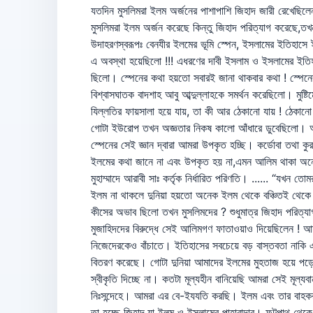
যতদিন মুসলিমরা ইলম অর্জনের পাশাপাশি জিহাদ জারী রেখেছিল
মুসলিমরা ইলম অর্জন করেছে কিন্তু জিহাদ পরিত্যাগ করেছে,তখ
উদাহরণস্বরূপঃ বেনযীর ইলমের ভূমি স্পেন, ইসলামের ইতিহাসে 
এ অবস্থা হয়েছিলো !!! এধরণের দাবী ইসলাম ও ইসলামের ইতিহাস 
ছিলো। স্পেনের কথা হয়তো সবারই জানা থাকবার কথা ! স্পেনের
বিশ্বাসঘাতক বাদশাহ আবু আব্দুল্লাহকে সমর্থন করেছিলো। মুষ্
যিল্লতির ফায়সালা হয়ে যায়, তা কী আর ঠেকানো যায় ! ঠেকানো 
গোটা ইউরোপ তখন অজ্ঞতার নিকষ কালো আঁধারে ডুবেছিলো। অ
স্পেনের সেই জ্ঞান দ্বারা আমরা উপকৃত হচ্ছি। কর্ডোবা তথা 
ইলমের কথা জানে না এবং উপকৃত হয় না,এমন আলিম থাকা অনেকট
মুহাম্মাদে আরাবী সাঃ কর্তৃক নির্ধারিত পরিণতি। ...... “যখন
ইলম না থাকলে দুনিয়া হয়তো অনেক ইলম থেকে বঞ্চিতই থেকে যে
কীসের অভাব ছিলো তখন মুসলিমদের ? শুধুমাত্র জিহাদ পরিত্যা
মুজাহিদদের বিরুদ্ধে সেই আলিমগণ ফাতাওয়াও দিয়েছিলেন ! আফস
নিজেদেরকেও বাঁচাতে। ইতিহাসের সবচেয়ে বড় বাস্তবতা নাকি এ
বিতরণ করেছে। গোটা দুনিয়া আমাদের ইলমের মুহতাজ হয়ে পড়েছ
স্বীকৃতি দিচ্ছে না। কতটা মূল্যহীন বানিয়েছি আমরা সেই মূ
নিঃসন্দেহে। আমরা এর বে-ইযযতি করছি। ইলম এবং তার বাহকরা
তা হচ্ছে জিহাদ,যা ইলম ও ইসলামের পাহারাদার। ফুটপাথ থে