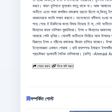
করবে। কারণ ফুটপাথে মূল্যবান বস্তু থাকে না। আজ আমাদের ইল
অতীতে এতো পাকা মাসজিদ-মাদরাসা হয়তো ছিলো না,কিন্তু ই
ধারকদেরকে কতটা সম্মান করতো। অনেকেতো খলীফাহ হওয়া সত্ত
পড়ে গেছে !! চিরদিনের জন্য বিদায় নিয়েছে !! না, সেই অতীত
জিহাদের বাহক তালিবান মুজাহিদরা। ইলম ও জিহাদের বরকতময় স
আবারো গোটা দুনিয়া। সোনালী অতীতকে ফিরিয়ে আনা উম্মাহর দুঃ
বিরুদ্ধে ইলম ও দ্বীনের রক্ষাকবচ জিহাদ চালিয়ে যাচ্ছেন। উম
ইন্তেযাররত একজন গোরাবা । ছবি ক্যাপশনঃ ইমারতে ইসলামীয়া
প্রচেষ্টারত দুঃসাহসী সৈনিক তালিবানরা। (কপি) -Ahmad 
শেয়ার করুন
লিংক কপি করুন
সম্পর্কিত পোস্ট