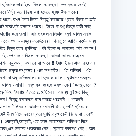
া দুনিয়াকে তারা ইলম বিতরণ করেছেন। পক্ষান্তরে যখনই
ারে নির্মূল করে বিদায় করা হয়েছে স্বয়ং ইসলামকে।
রে থাকে, তখন ইলম ছিলো কিন্তু ইসলামের প্রচার ছিলো না,তাই
সর্বোৎকৃষ্ট ইসলাম প্রচার। ছিলো না শুধু জিহাদ,বাকী সবই
 সাথে আপোষ করেছিলো। আর তৎকালীন জিহাদ বিমুখ আলিম সমাজ
ে ইযযতের পথ অবলম্বন করেছিলেন। কিন্তু যে জাতির কর্মের জন্য
িয়ে নির্মূল হলো মুসলিমরা। কী ছিলো না আমাদের সেই স্পেনে !
র সেই স্পেন জ্ঞান বিতরণ করেছে। আজো আলোকোজ্জ্বল
হকামিল ক্বুরআন) কথা কে না জানে !! ইমাম ইবনে হাযম রাহঃ এর
িহাদ ছাড়ার মাধ্যমেই। এটা অবধারিত। এটা অনিবার্য। এটা
ের কথাতো শুধু আলিমরা নয়,জাহেলরাও জানে। বুখারা-সমরকন্দের
ম-আলিম-উলামা। নির্মূল করা হয়েছে ইসলামকে। কিন্তু কেনো ?
দিয়ে ইসলাম বাঁচাতে চেয়েছিলেন ! এজন্য মুষ্টিমেয় কিছু
েন ! কিন্তু ইসলামকে রক্ষা করতে পারেননি । পারেননি
এতো দামী ইলম যা আমাদের সোনালী উম্মাহ গোটা দুনিয়াকে
লম নিয়ে দ্বারে দ্বারে ঘুরছি,তবুও কেউ নিচ্ছে না ! কেউ
্ছি। ওয়াল্লহি,তাল্লহি, এই ইলম আমাদেরকে অভিশাপ দিবে
ারণ,এই ইলমের পাহারাদার নেই। সুরক্ষার ব্যবস্থা নেই। আর
ও কেউ তা গ্রহণ করতে চাইবে না। সবাই মূল্যহীন মনে