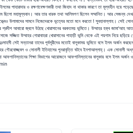
মের পাহারাদার ও রক্ষণাবেক্ষণকারী তথা জিহাদ না থাকার কারণে তা মূল্যহীন হয়ে পড়ে
লম ছিলো মহামূল্যবান। আর তার ধারক তথা আলিমগণ ছিলেন সম্মানিত। আর সেজন্য দেখ
্বেও উলামাদের সামনে নিজেদেরকে ভৃত্যের মতো মনে করতো ! সুবহানাল্লাহ। সেই সোনা
ের প্রদীপ আবারো জ্বলে উঠছে খোরাসানের বরকতময় ভূমিতে। উম্মাহর হক্ব জামা’আহ আত-
াজে সজ্জিত উম্মাহর গোরাবাহরা খোরাসানের পাহাড়ী ভূমি থেকে এই পয়গাম নিয়ে ছড়িয়ে গ
সাহসী সেই সন্তানরা তাদের পূর্বসূরীদের মতোই বালুকাময় ভূমিতে বসে ইলম অর্জন করছেন
্মাহর গৌরবোজ্জ্বল ও সোনালী ইতিহাসের পুনরাবৃত্তি ঘটবে ইনশাআল্লাহ্‌। এক সোনালী অধ্
 আফগানিস্তানের শিক্ষা বিভাগের আয়োজনে আফগানিস্তানের বালুকায় বসে ইলম অর্জন ও প
Amin