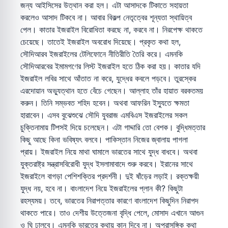
জন্য আইসিসের উত্থান করা হল। এটা আসাদকে টিকাতে সহায়তা
করলেও আসাদ টিকবে না। আবার বিকল্প নেতৃত্বের শূন্যতা স্থায়িত্ব
পেল। কাতার ইজরাইল বিরোধিতা করছে না, করবে না। নিরপেক্ষ থাকতে
চেয়েছে। তাতেই ইজরাইল অবরোধ দিয়েছে। প্রকৃত কথা হল,
সৌদিআরব ইজরাইলের টেলিফোনে নীতিরীতি তৈরি করে। এমনকি
সৌদিআরবের ইমামগণের লিস্ট ইজরাইল হতে ঠিক করা হয়। কাতার যদি
ইজরাইল লবির সাথে আঁতাত না করে, যুদ্ধের কবলে পড়বে। তুরস্কের
এরদোয়ান অভ্যুত্থান হতে বেঁচে গেছেন। আল্লাহ তাঁর হায়াত বরকতময়
করুন। তিনি সম্ভবত শহিদ হবেন। অথবা আফরিন ইস্যুতে ক্ষমতা
হারাবেন। এসব বুঝেশুঝে সৌদি যুবরাজ এমবিএস ইজরাইলের সকল
চুক্তিনামায় টিপসই দিয়ে চলেছেন। এটা গাদ্দারি তো বেশক। বুদ্ধিমত্তার
কিছু আছে কিনা ভবিষ্যৎ বলবে। পাকিস্তান নিজের জ্বালায় পাগলা
প্রায়। ইজরাইল নিয়ে মাথা ঘামালে ভারতের সাথে যুদ্ধ বাধবে। অথবা
যুক্তরাষ্ট্র সন্ত্রাসবিরোধী যুদ্ধ ইসলামাবাদে শুরু করবে। ইরানের সাথে
ইজরাইলে বাগড়া পেশিশক্তির প্রদর্শনী। দুই ষাঁড়ের লড়াই। রক্তক্ষয়ী
যুদ্ধ নয়, হবে না। বাংলাদেশ নিয়ে ইজরাইলের প্লান কী? কিছুটা
রহস্যময়। তবে, ভারতের নিরাপত্তার কারণে বাংলাদেশ কিছুদিন নিরাপদ
থাকতে পারে। তাও দেশীয় উত্তেজনা বৃদ্ধি পেলে, মোসাদ এখানে আগুন
ও ঘি ঢালবে। এমনকি ভারতের কথায় কান দিবে না। অপ্রাসঙ্গিক কথা