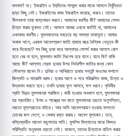
বললাম? না। ইজরাইল ও ইহুদিদের গালমন্দ করার মাঝে আসলে নির্বুদ্ধিতা
ছাড়া কিছু নেই। ইজরাইলের কাজ ইজরাইল করেছে, করবে। তাদের
নীলনকশা তারা বাস্তবায়ন করবে। আমাদের করণীয় কী? আমাদের সেসব
চিন্তা করার ফুরসত নেই। আসলে আমরা এখনো জানিই না, আমাদের
এখনকার করণীয়। মুসলমানদের সবচেয়ে বড় সমস্যা ভাবালুতা। আমার
অবাক লাগে, এরকম আবেগপ্রবণ জাতি হাজার বছর বৈশ্বিক নেতৃত্ব কী
করে দিয়েছে!? সব কিছু দুআ করে আল্লাহর সোপর্দ করার আলসে রোগ
হতে বের না হলে, মুসলমান জাতি নিঃশেষ হয়ে যাবে। যাবে কি? বাকি
আছে কী? আল্লাহ স্রেফ দুআর উপর নির্ভরশীল জাতির জন্য কোন
সৌভাগ্য রাখেন নি। দুনিয়া ও আখিরাতে দুআয় সন্তুষ্ট কওমের কপালে
জিল্লতি ও মাহরুমি বরাদ্দ। দুআর আগে ও পরে পরিকল্পিত কাজ, চিন্তা ও
উদ্ভাবন করতে হবে। তখনি দুআয় ফুল আসবে, ফল ধরবে। পৃথিবীর
প্রতি ফিল্ডে মুসলমানরা পরাজিত। জয়ী হওয়ার অবকাশ হলে, মুসলমানরা
হয় প্রতারিত। ইলম ও শাস্ত্রের সব খাতে মুসলমানরা হয়তো অনুপস্থিত,
নয়তো মূলস্রোতের বাইরে। আর অতি আবেগপরায়ণ হওয়ায় ফালতো
চোখের জল ফেলে, ও বেকার রক্ত ঝরায়। আবেগ মূল্যবান। তবে,
মস্তিষ্কহীন আবেগ কচুপাতার পানি। মুসলিম মিল্লাতের মাঝে বিশুদ্ধ
পরিস্থিতি অনুধাবক হয়তো নেই। থাকলে, তাদের চিন্তাকে বাতিল করার