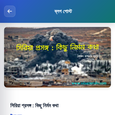
ব্লগ পোস্ট
সিরিয়া প্রসঙ্গ : কিছু নির্মম কথা