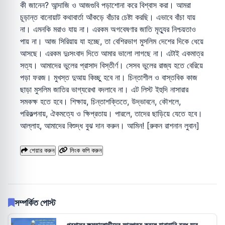
কী জানেন? আন্দাজি ও আজগুবি পড়াশোনা করে বিশ্বাস করা। আমরা
চূড়ান্ত বানোয়াট কথাবার্তা আঁকড়ে বাঁচার চেষ্টা করছি। এভাবে বাঁচা যায়
না। এমনকি মরাও যায় না। এরকম অগবেষণার জাতি মৃত্যুর নিশ্চয়তাও
পায় না। আজ সিরিয়ায় যা হচ্ছে, তা বেশিরভাগ মুসলিম দেশের দিকে ধেয়ে
আসছে। এরকম দুঃসংবাদ দিতে আমার ভালো লাগছে না। এটাই একমাত্র
সত্য। আমাদের ভুলের প্রাসাদ বিস্তীর্ণ। সেসব ভুলের রাজ্য হতে বেরিয়ে
পড়া ফরজ। মুখস্ত দুআয় কিচ্ছু হবে না। চিন্তাশীল ও বাস্তবিক কাজ
ছাড়া মুসলিম জাতির ভাগ্যরেখা বদলাবে না। এট লিস্ট ইহুদি নাসারার
সমকক্ষ হতে হবে। শিক্ষায়, চিন্তাশক্তিতে, উদ্ভাবনে, কৌশলে,
পরিকল্পনায়, ঐকমত্যে ও ক্ষিপ্রতায়। পারলে, তাদের ছাড়িয়ে যেতে হবে।
আল্লাহ, আমাদের বিশুদ্ধ বুঝ দান করুন। আমিন! [রুকন রাশনান লুবান]
শেয়ার করুন
লিংক কপি করুন
সম্পর্কিত পোস্ট
প্রশাসন ক্ষমতালোভীদের আনুগত্য করলে হানাহানি বন্ধ হবে