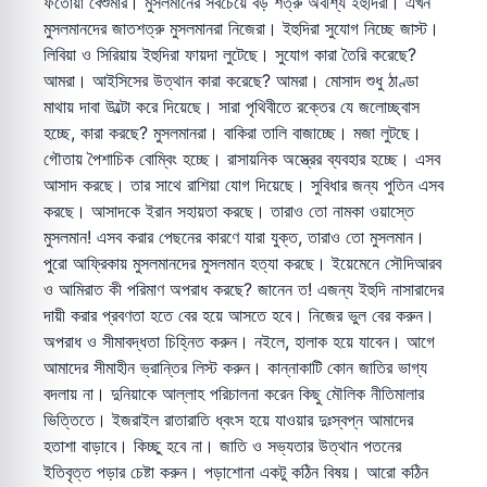
ফতোয়া বেশুমার। মুসলমানের সবচেয়ে বড় শত্রু অবশ্যি ইহুদিরা। এখন
মুসলমানদের জাতশত্রু মুসলমানরা নিজেরা। ইহুদিরা সুযোগ নিচ্ছে জাস্ট।
লিবিয়া ও সিরিয়ায় ইহুদিরা ফায়দা লুটেছে। সুযোগ কারা তৈরি করেছে?
আমরা। আইসিসের উত্থান কারা করেছে? আমরা। মোসাদ শুধু ঠাণ্ডা
মাথায় দাবা উল্টো করে দিয়েছে। সারা পৃথিবীতে রক্তের যে জলোচ্ছ্বাস
হচ্ছে, কারা করছে? মুসলমানরা। বাকিরা তালি বাজাচ্ছে। মজা লুটছে।
গৌতায় পৈশাচিক বোম্বিং হচ্ছে। রাসায়নিক অস্ত্রের ব্যবহার হচ্ছে। এসব
আসাদ করছে। তার সাথে রাশিয়া যোগ দিয়েছে। সুবিধার জন্য পুতিন এসব
করছে। আসাদকে ইরান সহায়তা করছে। তারাও তো নামকা ওয়াস্তে
মুসলমান! এসব করার পেছনের কারণে যারা যুক্ত, তারাও তো মুসলমান।
পুরো আফ্রিকায় মুসলমানদের মুসলমান হত্যা করছে। ইয়েমেনে সৌদিআরব
ও আমিরাত কী পরিমাণ অপরাধ করছে? জানেন ত! এজন্য ইহুদি নাসারাদের
দায়ী করার প্রবণতা হতে বের হয়ে আসতে হবে। নিজের ভুল বের করুন।
অপরাধ ও সীমাবদ্ধতা চিহ্নিত করুন। নইলে, হালাক হয়ে যাবেন। আগে
আমাদের সীমাহীন ভ্রান্তির লিস্ট করুন। কান্নাকাটি কোন জাতির ভাগ্য
বদলায় না। দুনিয়াকে আল্লাহ পরিচালনা করেন কিছু মৌলিক নীতিমালার
ভিত্তিতে। ইজরাইল রাতারাতি ধ্বংস হয়ে যাওয়ার দুঃস্বপ্ন আমাদের
হতাশা বাড়াবে। কিচ্ছু হবে না। জাতি ও সভ্যতার উত্থান পতনের
ইতিবৃত্ত পড়ার চেষ্টা করুন। পড়াশোনা একটু কঠিন বিষয়। আরো কঠিন