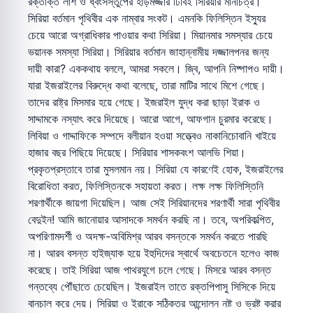
রক্তাক্ত লাশ ও ধ্বংসস্তুপের হাড়মজ্জার ঢিবিই সিরিয়ার মানচিত্র।
সিরিয়া বর্তমান পৃথিবীর এক নাম্বার সংকট। এমনকি ফিলিস্তিন ইস্যুর
চেয়ে আরো অগ্রাধিকার পাওয়ার কথা সিরিয়া। মিয়ানমার সমস্যার চেয়ে
ভয়ানক সমস্যা সিরিয়া। সিরিয়ার বর্তমান জাহান্নামীয় দজ্জালপনর জন্য
দায়ী কারা? এককথায় বললে, আমরা সকলে। জ্বি, আপনি নিষ্পাপও দায়ী।
যারা ইজরাইলের বিরুদ্ধে কথা বলেছে, তারা মাটির সাথে মিশে গেছে।
তাদের রাষ্ট্র মিসমার হয়ে গেছে। ইজরাইল যুদ্ধ করা ছাড়া ইরাক ও
সাদ্দামকে নস্যাৎ করে দিয়েছে। আরো আগে, আফগান চুরমার করেছে।
লিবিয়া ও গাদ্দাফিকে সম্পদে বলীয়ান হওয়া সত্ত্বেও নাকানিচোবানি খাইয়ে
হাজার বছর পিছিয়ে দিয়েছে। সিরিয়ার শাসকবংশ আলভি শিয়া।
প্রকৃতপ্রস্তাবে তারা মুসলমান নয়। সিরিয়া যে কারণেই হোক, ইজরাইলের
বিরোধিতা করত, ফিলিস্তিনকে সহায়তা করত। লক্ষ লক্ষ ফিলিস্তিনি
শরণার্থীকে জায়গা দিয়েছিল। আজ সেই সিরিয়ানদের শরণার্থী সারা পৃথিবীর
বেদুইন! আমি জানোয়ার আসাদকে সমর্থন করছি না। তবে, অপরিকল্পিত,
অপরিণামদর্শী ও অদক্ষ-অবিমিশ্র আরব বসন্তকে সমর্থন করতে পারছি
না। আরব বসন্ত হাইজ্যাক হয়ে ইহুদিদের স্বার্থে অবচেতনে হলেও কাজ
করেছে। তাই সিরিয়া আজ পাথরযুগে চলে গেছে। মিসরে আরব বসন্ত
গন্তব্যে পৌঁছাতে চেয়েছিল। ইজরাইল তাতে রক্তপিপাসু সিসিকে দিয়ে
বানচাল করে দেয়। সিরিয়া ও ইরাকে সঠিকতর আন্দোলন নষ্ট ও ভ্রষ্ট করার