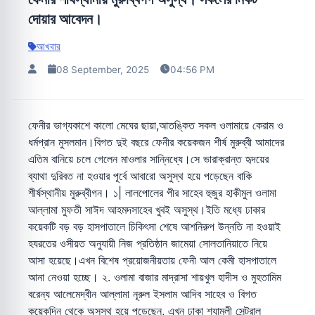
দোয়ার আবেদন।
আখবার
08 September, 2025
04:56 PM
ফেনীর ভাগ্যকাশে কালো মেঘের ছায়া,আতঙ্কিত সকল ওলামায়ে কেরাম ও
ধর্মপ্রান মুসলমান।বিগত দুই বছরে ফেনীর কয়েকজন শীর্ষ মুরুব্বী আমাদের
এতিম বানিয়ে চলে গেলেন মাওলার সান্নিধ্যে।সে ভারাক্রান্ত হৃদয়ের
ব্যাথা দুরিবত না হওয়ার পূর্বে আবারো অসুস্থ হয়ে পড়েছেন বাকি
শীর্ষস্থানীয় মুরুব্বীগন। ১| লালপোলের পীর সাহেব হুজুর হাকীমুল ওলামা
আল্লামা মুফতী সাঈদ আহমদসাহেব খুবই অসুস্থ।ইতি মধ্যে ঢাকার
কয়েকটি বড় বড় হাসপাতালে চিকিৎসা শেষে আশনিরুপ উন্নতি না হওয়াই
হযরতের ওসীয়ত অনুযায়ী নিজ প্রতিষ্ঠান জামেয়া সোলতানিয়াতে নিয়ে
আসা হয়েছে।এখন বিশেষ প্রয়োজনীয়তায় ফেনী আল কেমী হাসপাতালে
আনা নেওয়া হচ্ছে। ২. ওলামা বাজার মাদ্রাসা শায়খুল হাদীস ও মুহতামিম
বরেন্য আলেমেদ্বীন আল্লামা নূরুল ইসলাম আদিব সাহেব ও বিগত
কয়েকদিন থেকে অসুস্থ হয়ে পড়েছেন, এখন ঢাকা শ্যামলী সেন্ট্রাল