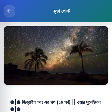
ব্লগ পোস্ট
●|● জিব্রাইল আঃ এর গল্প (১ম পর্ব) || ওমার সুলেইমান
●|●