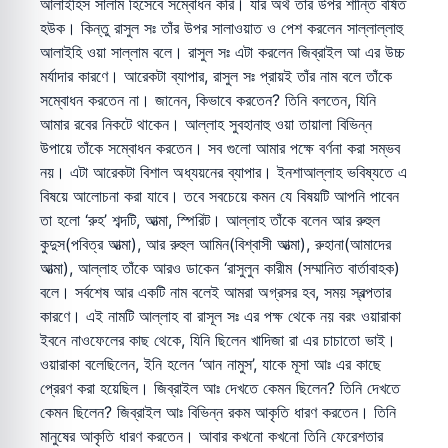
আলাইহিস সালাম হিসেবে সম্বোধন করি। যার অর্থ তাঁর উপর শান্তি বর্ষিত
হউক। কিন্তু রাসুল সঃ তাঁর উপর সালাওয়াত ও পেশ করলেন সাল্লাল্লাহু
আলাইহি ওয়া সাল্লাম বলে। রাসুল সঃ এটা করলেন জিব্রাইল আ এর উচ্চ
মর্যাদার কারণে। আরেকটা ব্যাপার, রাসুল সঃ প্রায়ই তাঁর নাম বলে তাঁকে
সম্বোধন করতেন না। জানেন, কিভাবে করতেন? তিনি বলতেন, যিনি
আমার রবের নিকটে থাকেন। আল্লাহ সুবহানাহু ওয়া তায়ালা বিভিন্ন
উপায়ে তাঁকে সম্বোধন করতেন। সব গুলো আমার পক্ষে বর্ণনা করা সম্ভব
নয়। এটা আরেকটা বিশাল অধ্যয়নের ব্যাপার। ইনশাআল্লাহ ভবিষ্যতে এ
বিষয়ে আলোচনা করা যাবে। তবে সবচেয়ে কমন যে বিষয়টি আপনি পাবেন
তা হলো ‘রুহ’ শব্দটি, আত্মা, স্পিরিট। আল্লাহ তাঁকে বলেন আর রুহুল
কুদুস(পবিত্র আত্মা), আর রুহুল আমিন(বিশ্বাসী আত্মা), রুহানা(আমাদের
আত্মা), আল্লাহ তাঁকে আরও ডাকেন ‘রাসুলুন কারীম (সম্মানিত বার্তাবাহক)
বলে। সর্বশেষ আর একটি নাম বলেই আমরা অগ্রসর হব, সময় স্বল্পতার
কারণে। এই নামটি আল্লাহ বা রাসূল সঃ এর পক্ষ থেকে নয় বরং ওয়ারাকা
ইবনে নাওফেলের কাছ থেকে, যিনি ছিলেন খাদিজা রা এর চাচাতো ভাই।
ওয়ারাকা বলেছিলেন, ইনি হলেন ‘আন নামুস’, যাকে মূসা আঃ এর কাছে
প্রেরণ করা হয়েছিল। জিব্রাইল আঃ দেখতে কেমন ছিলেন? তিনি দেখতে
কেমন ছিলেন? জিব্রাইল আঃ বিভিন্ন রকম আকৃতি ধারণ করতেন। তিনি
মানুষের আকৃতি ধারণ করতেন। আবার কখনো কখনো তিনি ফেরেশতার