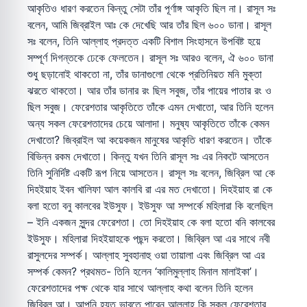
আকৃতিও ধারণ করতেন কিন্তু সেটা তাঁর পূর্ণাঙ্গ আকৃতি ছিল না। রাসূল সঃ
বলেন, আমি জিব্রাইল আঃ কে দেখেছি আর তাঁর ছিল ৬০০ ডানা। রাসূল
সঃ বলেন, তিনি আল্লাহ প্রদত্ত একটি বিশাল সিংহাসনে উপবিষ্ট হয়ে
সম্পূর্ণ দিগন্তকে ঢেকে ফেলতেন। রাসূল সঃ আরও বলেন, ঐ ৬০০ ডানা
শুধু ছড়ানোই থাকতো না, তাঁর ডানাগুলো থেকে প্রতিনিয়ত মনি মুক্তা
ঝরতে থাকতো। আর তাঁর ডানার রং ছিল সবুজ, তাঁর পায়ের পাতার রং ও
ছিল সবুজ। ফেরেশতার আকৃতিতে তাঁকে এমন দেখাতো, আর তিনি হলেন
অন্য সকল ফেরেশতাদের চেয়ে আলাদা। মনুষ্য আকৃতিতে তাঁকে কেমন
দেখাতো? জিব্রাইল আ কয়েকজন মানুষের আকৃতি ধারণ করতেন। তাঁকে
বিভিন্ন রকম দেখাতো। কিন্তু যখন তিনি রাসূল সঃ এর নিকটে আসতেন
তিনি সুনির্দিষ্ট একটি রূপ নিয়ে আসতেন। রাসূল সঃ বলেন, জিব্রিল আ কে
দিহইয়াহ ইবন খালিফা আল কালবি রা এর মত দেখাতো। দিহইয়াহ রা কে
বলা হতো বনু কালবের ইউসুফ। ইউসুফ আ সম্পর্কে মহিলারা কি বলেছিল
– ইনি একজন সুন্দর ফেরেশতা। তো দিহইয়াহ কে বলা হতো বনি কালবের
ইউসুফ। মহিলারা দিহইয়াহকে পছন্দ করতো। জিব্রিল আ এর সাথে নবী
রাসুলদের সম্পর্ক। আল্লাহ সুবহানাহু ওয়া তায়ালা এবং জিব্রিল আ এর
সম্পর্ক কেমন? প্রথমত- তিনি হলেন ‘কালিমুল্লাহ মিনাল মালাইকা’।
ফেরেশতাদের পক্ষ থেকে যার সাথে আল্লাহ কথা বলেন তিনি হলেন
জিব্রিল আ। আপনি হয়ত ভাবতে পারেন আল্লাহ কি সকল ফেরেশতার