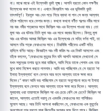
না। মাঝে মাঝে এই উল্লেখটা খুবই সূক্ষ্ম। আপনি হয়তো কোন লক্ষণীয়
উল্লেখের কথা শুনেন না। এখানে জিব্রাইল আঃ এর ভূমিকাটা খুবই
তাৎপর্যপূর্ণ। ইয়সুফ আঃ যেন পড়ে গিয়ে ব্যাথা না পান সে জন্য আল্লাহ
তাঁকে পাঠালেন ধরে ফেলার জন্য। কখনো কখনো বর্ণীত গল্পের নবীর সাথে
নয় বরং নবীর শত্রুদের সাথে জিব্রিল আঃ এর উল্লেখ পাওয়া যায়। তো
মূসা আঃ এর ঘটনায় তিনি মূসা আঃ এর সাথে বহুবার ছিলেন। কিন্তু মূসা
আঃ এর ঘটনায় আমরা জিব্রিল আঃ এর উল্লেখের যে সহিহ বর্ণনা পাই, তা
আসলে তাঁর শত্রু ফেরাওনের সাথে। তিরমিজি শরীফের একটি সহিহ
হাদিসে বর্ণিত আছে- জিবরাইল আঃ নবী করিম সঃ এর নিকট আসলেন এবং
তাঁকে বললেন, ”ফেরাওনের মৃত্যুর দিন যদি আপনি আমাকে দেখতেন! সে
যখন সমুদ্রের তলায় ডুবে মারা যাচ্ছিল, আমি গিয়ে তাকে পেলাম এবং তার
মুখে কাদা নিক্ষেপ করতে লাগলাম। আমি ভয় পাচ্ছিলাম যে সে হয়তো ‘লা
ইলাহা ইল্লাল্লাহ’ বলে ফেলবে আর ফলে আল্লাহ তাকে ক্ষমা করে
দিবেন।” কারণ আমি ভয় পাচ্ছিলাম সে হয়তো অনুশোচনা করে লা ইলাহা
ইল্লাল্লাহ বলে ফেলবে আর আল্লাহ তাকে ক্ষমা করে দিবেন। আল্লাহ
সুবহানাহু ওয়া তায়ালাকে জিব্রিল আ এর চেয়ে বেশি কে চেনে? জিব্রিল আ
জানেন, আল্লাহ এতোই দয়ালু যে এমনকি ফেরাওনের মত পাপিষ্ঠরও
সুযোগ আছে। আর তিনি আশংখা করছিলেন যে, ফেরাওনের এক মুহূর্তের
অনুশোচনা তার হয়তো সারা জিন্দেগীর অপরাধ মুছে দিতে পারে। জিব্রিল