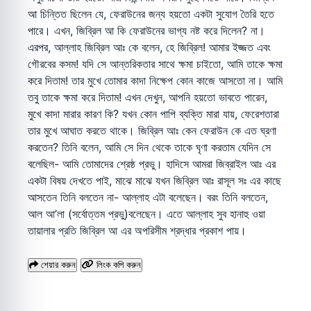
আ চিন্তিত ছিলেন যে, ফেরাউনের জন্য হয়তো একটা সুযোগ তৈরি হতে
পারে। এখন, জিব্রিল আ কি ফেরাউনের ভাগ্য নষ্ট করে দিলেন? না।
এরপর, আল্লাহ জিব্রিল আঃ কে বলেন, হে জিব্রিল! আমার ইজ্জত এবং
গৌরবের কসম! যদি সে আন্তরিকতার সাথে ক্ষমা চাইতো, আমি তাকে ক্ষমা
করে দিতাম! তার মুখে তোমার কাদা নিক্ষেপ কোন কাজে আসতো না। আমি
তবু তাকে ক্ষমা করে দিতাম! এখন দেখুন, আপনি হয়তো ভাবতে পারেন,
মুখে কাদা মারার কারণ কি? যখন কোন পাপি ব্যক্তি মারা যায়, ফেরেশতারা
তার মুখে আঘাত করতে থাকে। জিব্রিল আঃ কেন ফেরাউন কে এত ঘ্রণা
করতেন? তিনি বলেন, আমি সে দিন থেকে তাকে ঘৃণা করতাম যেদিন সে
বলেছিল- আমি তোমাদের শ্রেষ্ঠ প্রভু। হাদিসে আমরা জিব্রাইল আঃ এর
একটা বিষয় দেখতে পাই, মাঝে মাঝে যখন জিব্রিল আঃ রাসূল সঃ এর কাছে
আসতেন তিনি বলতেন না- আল্লাহ এটা বলেছেন। বরং তিনি বলতেন,
আল আ’লা (সর্বোত্তম প্রভু)বলেছেন। এতে আল্লাহ সুব হানাহু ওয়া
তায়ালার প্রতি জিব্রিল আ এর অপরিসীম শ্রদ্ধার প্রকাশ পায়।
শেয়ার করুন
লিংক কপি করুন