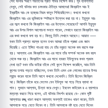
সেই ঘটনার স্মরণে শয়তানের প্রতি পাথর নিক্ষেপ করি। সুব হানাল্লাহ!
দেখুন, সেই ঘটনার কত চমৎকার ঐতিহ্য আমাদের! জিব্রাইল আঃ ই
ইব্রাহীম আঃ কে হজ্বের নিয়ম কানুন শিখিয়েছিলেন। কখনো কখনো
জিব্রাইল আঃ এর ভূমিকাকে স্পষ্টরূপে উল্লেখ করা হয় না। ইয়ুসুফ আঃ
এর গল্পে কখনো কি জিব্রাইল আঃ এর উল্লেখ পেয়েছেন? আপনি ইয়ুসুফ
আঃ এর উপর বিশাল আলোচনা শুনতে পারেন, সেখানে হয়তো জিব্রাইল আঃ
এর কথা কখনো বলা হয় না। কিন্তু তিনি সেখানে আছেন। আয়াত —–
যখন তিনি প্রাপ্ত বয়স্ক হলেন তখন আমরা তাঁকে প্রজ্ঞা এবং জ্ঞান
দিয়েছি। এতে ইঙ্গিত পাওয়া যায় যে তাঁর নবুয়ত অনেক কম বয়সে শুরু
হয়। আল্লাহ এবং জিব্রাইল আঃ এর সাথে তাঁর সম্পর্ক অনেক কম বয়স
থেকে শুরু হয়। জিব্রাইল আঃ এর সাথে হযরত ইউসুফের কখন প্রথম
দেখা হয়? যখন তাঁর ভাইরা তাঁকে সেই কূপে নিক্ষেপ করেছিল, আর তিনি
কূপের তলায় পড়তে যাচ্ছিলেন, তখন তিনি এমন এক লোকের হাতের উপর
ল্যান্ড করেন যাকে তিনি আগে কখনো দেখেননি। তিনি ছিলেন জিব্রিল
আ। জিব্রিল তাঁকে ধরে ফেলেন যেন ইউসুফ আ পড়ে গিয়ে ব্যাথা না
পান। সুবহান আল্লাহ, চিন্তা করে দেখুন। ইবনেল কাইয়েম র এ ব্যাপারে
মন্তব্য করতে গিয়ে বলেন, এই ঘটনায় নিদর্শন রয়েছে যে- কোন সৃষ্টি
আল্লাহর রজ্জু ধারণ করলে আল্লাহ অবশ্যই তাকেও ধারণ করেন, তিনি
আপনাকে পড়ে যেতে দিবেন না। তিনি আপনাকে নষ্ট হয়ে যেতে দিবেন