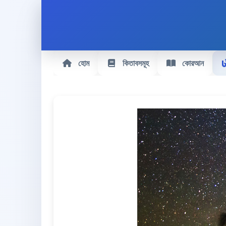
হোম
কিতাবসমূহ
কোরআন