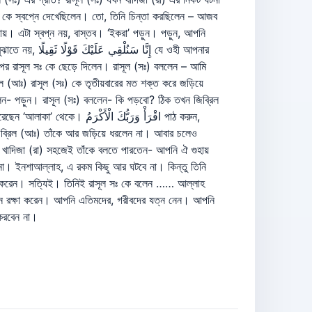
) কে স্বপ্নে দেখেছিলেন। তো, তিনি চিন্তা করছিলেন – আজব
যায়। এটা স্বপ্ন নয়, বাস্তব। ‘ইকরা’ পড়ুন। পড়ুন, আপনি
إ যে ওহী আপনার
রপর রাসূল সঃ কে ছেড়ে দিলেন। রাসূল (সঃ) বললেন – আমি
 (আঃ) রাসূল (সঃ) কে তৃতীয়বারের মত শক্ত করে জড়িয়ে
লেন- পড়ুন। রাসূল (সঃ) বললেন- কি পড়বো? ঠিক তখন জিব্রিল
ন- জিব্রিল (আঃ) তাঁকে আর জড়িয়ে ধরলেন না। আবার চলেও
ে খাদিজা (রা) সহজেই তাঁকে বলতে পারতেন- আপনি ঐ গুহায়
না। ইনশাআল্লাহ, এ রকম কিছু আর ঘটবে না। কিন্তু তিনি
বাস করেন। সত্যিই। তিনিই রাসূল সঃ কে বলেন …… আল্লাহ
ধন রক্ষা করেন। আপনি এতিমদের, গরীবদের যত্ন নেন। আপনি
করবেন না।