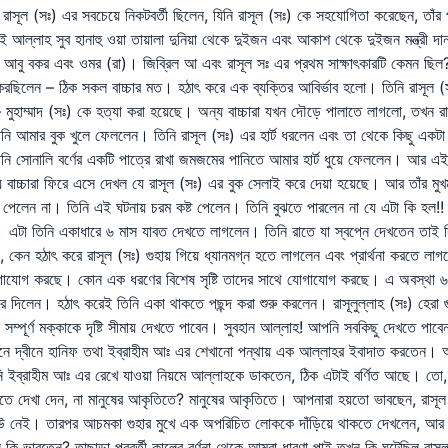
 রাসূল (সঃ) এর সবচেয়ে নিকটবর্তী ছিলেন, যিনি রাসূল (সঃ) কে সহযোগিতা করেছেন, তাঁর 
 আল্লাহ সুব হানাহু ওয়া তায়ালা দুনিয়া থেকে দুইজন এবং আকাশ থেকে দুইজন মন্ত্রী 
আবু বকর এবং ওমর (রা)। জিব্রিল আ এবং রাসূল সঃ এর প্রথম সাক্ষাৎকারটি কেমন ছিল? 
রছিলেন – ঠিক সকল বাচ্চার মত। হঠাৎ করে এক ব্যক্তির আবির্ভাব হলো। তিনি রাসূল (সঃ
হাম্মাদ (সঃ) কে হত্যা করা হয়েছে। অন্য বাচ্চারা যখন দৌড়ে পালাতে লাগলো, তখন র
িনি আমার বুক খুলে ফেললেন। তিনি রাসূল (সঃ) এর হার্ট ধরলেন এবং তা থেকে কিছু এ
 সোনালি বর্ণের একটি পাত্রে রাখা জমজমের পানিতে আমার হার্ট ধুয়ে ফেললেন। আর এই
 বাচ্চারা ফিরে এসে দেখল যে রাসূল (সঃ) এর বুক সেলাই করে দেয়া হয়েছে। আর তাঁর মুখম
ে পেলেন না। তিনি এই ঘটনায় চরম কষ্ট পেলেন। তিনি বুঝতে পারলেন না যে এটা কি হল!
। এটা তিনি একাধারে ৬ মাস যাবত দেখতে লাগলেন। তিনি রাতে যা স্বপ্নে দেখতেন তাই
, কেন হঠাৎ করে রাসূল (সঃ) গুহায় গিয়ে ধ্যানমগ্ন হতে লাগলেন এবং প্রার্থনা করতে লা
গাযোগ করছে। কোন এক ধরণের বিশেষ সৃষ্টি তাদের সাথে যোগাযোগ করছে। এ অবস্থা 
য় করে দিলেন। হঠাৎ করেই তিনি একা থাকতে পছন্দ করা শুরু করলেন। রাসূলুল্লাহ (সঃ) হ
্পূর্ণ মক্কাকে দৃষ্টি সীমায় দেখতে পাবেন। সুবহান আল্লাহ! আপনি সবকিছু দেখতে পাবেন
ে দ্বীনে হানিফ তথা ইব্রাহীম আঃ এর শেখানো পন্থায় এক আল্লাহর ইবাদাত করতেন। অর
ি ইব্রাহীম আঃ এর রেখে যাওয়া নিয়মে আল্লাহকে ডাকতেন, ঠিক এটাই বর্ণিত আছে। তো
ে দেখা দেন, না মানুষের আকৃতিতে? মানুষের আকৃতিতে। আপনারা হয়তো ভাবছেন, রাসূল
কেউ নেই। তারপর আচমকা গুহার মুখে এক অপরিচিত লোককে দাঁড়িয়ে থাকতে দেখলেন, 
 ভাবতেন? তাছাড়া পরবর্তী কালের বর্ণনা থেকে আমরা ধারণা পাই তখন কি ঘটেছিল রাসূল