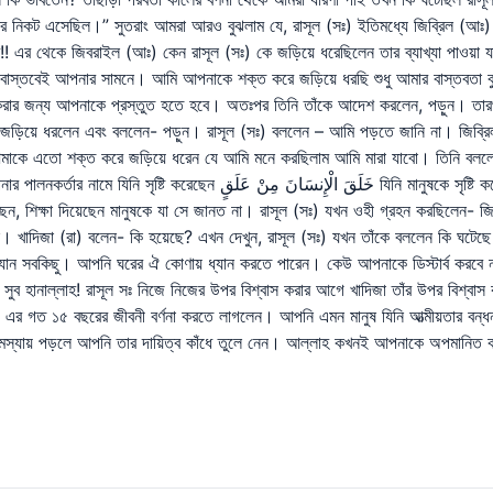
আমার নিকট এসেছিল।” সুতরাং আমরা আরও বুঝলাম যে, রাসূল (সঃ) ইতিমধ্যে জিব্রিল (আঃ
!! এর থেকে জিবরাইল (আঃ) কেন রাসূল (সঃ) কে জড়িয়ে ধরেছিলেন তার ব্যাখ্যা পাওয়া 
নে। আমি আপনাকে শক্ত করে জড়িয়ে ধরছি শুধু আমার বাস্তবতা বুঝাতে নয়, ِنَّا سَنُلْقِي عَلَيْكَ قَوْلًا ثَقِيلًا
ণ করার জন্য আপনাকে প্রস্তুত হতে হবে। অতঃপর তিনি তাঁকে আদেশ করলেন, পড়ুন। তা
জড়িয়ে ধরলেন এবং বললেন- পড়ুন। রাসূল (সঃ) বললেন – আমি পড়তে জানি না। জিব্রিল
আ) আমাকে এতো শক্ত করে জড়িয়ে ধরেন যে আমি মনে করছিলাম আমি মারা যাবো। তিনি বল
িয়েছেন, শিক্ষা দিয়েছেন মানুষকে যা সে জানত না। রাসূল (সঃ) যখন ওহী গ্রহন করছিলে
েন। খাদিজা (রা) বলেন- কি হয়েছে? এখন দেখুন, রাসূল (সঃ) যখন তাঁকে বললেন কি ঘটেছ
যান সবকিছু। আপনি ঘরের ঐ কোণায় ধ্যান করতে পারেন। কেউ আপনাকে ডিস্টার্ব করবে 
সুব হানাল্লাহ! রাসূল সঃ নিজে নিজের উপর বিশ্বাস করার আগে খাদিজা তাঁর উপর বিশ্
র গত ১৫ বছরের জীবনী বর্ণনা করতে লাগলেন। আপনি এমন মানুষ যিনি আত্মীয়তার বন্
মস্যায় পড়লে আপনি তার দায়িত্ব কাঁধে তুলে নেন। আল্লাহ কখনই আপনাকে অপমানিত 