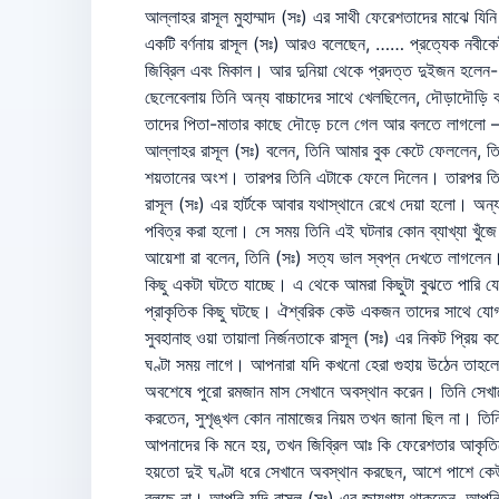
আল্লাহর রাসূল মুহাম্মাদ (সঃ) এর সাথী ফেরেশতাদের মাঝে যিনি
একটি বর্ণনায় রাসূল (সঃ) আরও বলেছেন, …… প্রত্যেক নবীকেই
জিব্রিল এবং মিকাল। আর দুনিয়া থেকে প্রদত্ত দুইজন হলেন- 
ছেলেবেলায় তিনি অন্য বাচ্চাদের সাথে খেলছিলেন, দৌড়াদৌড়ি ক
তাদের পিতা-মাতার কাছে দৌড়ে চলে গেল আর বলতে লাগলো – মু
আল্লাহর রাসূল (সঃ) বলেন, তিনি আমার বুক কেটে ফেললেন, ত
শয়তানের অংশ। তারপর তিনি এটাকে ফেলে দিলেন। তারপর তিনি
রাসূল (সঃ) এর হার্টকে আবার যথাস্থানে রেখে দেয়া হলো। অন্য
পবিত্র করা হলো। সে সময় তিনি এই ঘটনার কোন ব্যাখ্যা খুঁজ
আয়েশা রা বলেন, তিনি (সঃ) সত্য ভাল স্বপ্ন দেখতে লাগলেন
কিছু একটা ঘটতে যাচ্ছে। এ থেকে আমরা কিছুটা বুঝতে পারি যে
প্রাকৃতিক কিছু ঘটছে। ঐশ্বরিক কেউ একজন তাদের সাথে যো
সুবহানাহু ওয়া তায়ালা নির্জনতাকে রাসূল (সঃ) এর নিকট প্রি
ঘণ্টা সময় লাগে। আপনারা যদি কখনো হেরা গুহায় উঠেন তাহলে সম
অবশেষে পুরো রমজান মাস সেখানে অবস্থান করেন। তিনি সেখান
করতেন, সুশৃঙ্খল কোন নামাজের নিয়ম তখন জানা ছিল না। তিন
আপনাদের কি মনে হয়, তখন জিব্রিল আঃ কি ফেরেশতার আকৃতিত
হয়তো দুই ঘণ্টা ধরে সেখানে অবস্থান করছেন, আশে পাশে 
বলছে না। আপনি যদি রাসূল (সঃ) এর জায়গায় থাকতেন, আপনি কি