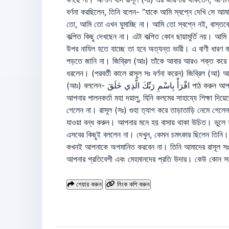
বর্ণনা করছিলেন, তিনি বলেন- ”যাকে আমি স্বপ্নে দেখি সে 
তো, আমি তো এখন ঘুমাচ্ছি না। আমি তো স্বপ্নে নই, বাস্তবে
কল্পিত কিছু দেখছেন না। এটা কল্পিত কোন ছায়ামূর্তি নয়। আমি বাস্তবেই আপনার সাম
উপর নাযিল হতে যাচ্ছে তা হবে অত্যন্ত ভারী। এ বাণী ধার
পড়তে জানি না। জিব্রিল (আঃ) তাঁকে আবার আরও শক্ত করে 
ধরলেন। (পরবর্তী কালে রাসূল সঃ বর্ণনা করেন) জিব্রিল (
(আঃ) বললেন- اقْرَأْ بِاسْمِ رَبِّكَ الَّذِي خَلَقَ পাঠ করুন আপনার পালনকর্তার নামে যিনি সৃষ্টি করেছেন خَلَقَ الْإِنسَانَ مِنْ عَلَقٍ যিনি মানুষকে সৃষ্টি করেছেন ‘আলাকা’ থেকে। اقْرَأْ وَرَبُّكَ الْأَكْرَمُ পাঠ করুন,
আপনার পালনকর্তা মহা দয়ালু, যিনি কলমের সাহায্যে শিক্ষা দ
গেলেন না। রাসূল (সঃ) গুহা ত্যাগ করে তাড়াতাড়ি নেমে গেল
যাওয়া বন্ধ করুন। আপনার মনে হয় বাসায় থাকা উচিত। ভুলে 
এসবের কিছুই বললেন না। দেখুন, কেমন চমৎকার ছিলেন তিনি। 
কখনই আপনাকে অপমানিত করবেন না। তিনি আমাদের রাসূল সঃ এ
আপনার প্রতিবেশী এবং মেহমানদের প্রতি উদার। কেউ কোন স
শেয়ার করুন
লিংক কপি করুন