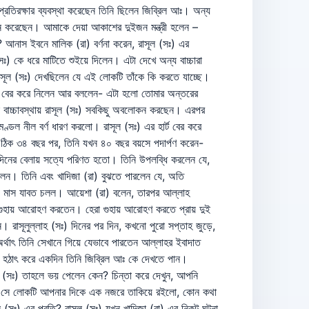
প্রতিরক্ষার ব্যবস্থা করেছেন তিনি ছিলেন জিব্রিল আঃ। অন্য
দান করেছেন। আমাকে দেয়া আকাশের দুইজন মন্ত্রী হলেন –
আনাস ইবনে মালিক (রা) বর্ণনা করেন, রাসূল (সঃ) এর
) কে ধরে মাটিতে শুইয়ে দিলেন। এটা দেখে অন্য বাচ্চারা
াসূল (সঃ) দেখছিলেন যে এই লোকটি তাঁকে কি করতে যাচ্ছে।
কটা বের করে নিলেন আর বললেন- এটা হলো তোমার অন্তরের
 বাচ্চাবস্থায় রাসূল (সঃ) সবকিছু অবলোকন করছেন। এরপর
ণ্ডল নীল বর্ণ ধারণ করলো। রাসূল (সঃ) এর হার্ট বের করে
! ঠিক ৩৪ বছর পর, তিনি যখন ৪০ বছর বয়সে পদার্পণ করেন-
 দিনের বেলায় সত্যে পরিণত হতো। তিনি উপলব্ধি করলেন যে,
গলেন। তিনি এবং খাদিজা (রা) বুঝতে পারলেন যে, অতি
৬ মাস যাবত চলল। আয়েশা (রা) বলেন, তারপর আল্লাহ
েরা গুহায় আরোহণ করতেন। হেরা গুহায় আরোহণ করতে প্রায় দুই
। রাসূলুল্লাহ (সঃ) দিনের পর দিন, কখনো পুরো সপ্তাহ জুড়ে,
্থাৎ তিনি সেখানে গিয়ে যেভাবে পারতেন আল্লাহর ইবাদাত
, হঠাৎ করে একদিন তিনি জিব্রিল আঃ কে দেখতে পান।
 (সঃ) তাহলে ভয় পেলেন কেন? চিন্তা করে দেখুন, আপনি
আর সে লোকটি আপনার দিকে এক নজরে তাকিয়ে রইলো, কোন কথা
 (সঃ) এর প্রতি? রাসূল (সঃ) যখন খাদিজা (রা) এর নিকট ঘটনা