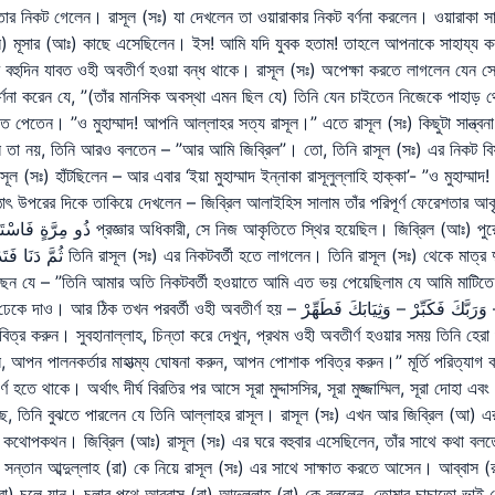
 তার নিকট গেলেন। রাসূল (সঃ) যা দেখলেন তা ওয়ারাকার নিকট বর্ণনা করলেন। ওয়ারাকা 
িল) মূসার (আঃ) কাছে এসেছিলেন। ইস! আমি যদি যুবক হতাম! তাহলে আপনাকে সাহায্য ক
বহুদিন যাবত ওহী অবতীর্ণ হওয়া বন্ধ থাকে। রাসূল (সঃ) অপেক্ষা করতে লাগলেন যেন
্ণনা করেন যে, ”(তাঁর মানসিক অবস্থা এমন ছিল যে) তিনি যেন চাইতেন নিজেকে পাহাড় থেক
নতে পেতেন। ”ও মুহাম্মাদ! আপনি আল্লাহর সত্য রাসূল।” এতে রাসূল (সঃ) কিছুটা সান্ত্
ন তা নয়, তিনি আরও বলতেন – ”আর আমি জিব্রিল”। তো, তিনি রাসূল (সঃ) এর নিকট বিষয়
সঃ) হাঁটছিলেন – আর এবার ‘ইয়া মুহাম্মাদ ইন্নাকা রাসূলুল্লাহি হাক্কা’- ”ও মুহাম্মা
ঠাৎ উপরের দিকে তাকিয়ে দেখলেন – জিব্রিল আলাইহিস সালাম তাঁর পরিপূর্ণ ফেরেশতার আকৃ
ন যে – ”তিনি আমার অতি নিকটবর্তী হওয়াতে আমি এত ভয় পেয়েছিলাম যে আমি মাটিতে 
يَا أَيُّهَا الْمُدَّثِّرُ – قُمْ فَأَنذِرْ – وَرَبَّكَ فَكَبِّرْ – وَثِي হে চাদরাবৃত! উঠুন, সতর্ক
িত্র করুন। সুবহানাল্লাহ, চিন্তা করে দেখুন, প্রথম ওহী অবতীর্ণ হওয়ার সময় তিনি হেরা
ন, আপন পালনকর্তার মাহাত্ম্য ঘোষনা করুন, আপন পোশাক পবিত্র করুন।” মূর্তি পরিত্য
ে থাকে। অর্থাৎ দীর্ঘ বিরতির পর আসে সূরা মুদ্দাসসির, সূরা মুজ্জাম্মিল, সূরা দোহা 
ে, তিনি বুঝতে পারলেন যে তিনি আল্লাহর রাসূল। রাসূল (সঃ) এখন আর জিব্রিল (আ) এর 
ত কথোপকথন। জিব্রিল (আঃ) রাসূল (সঃ) এর ঘরে বহুবার এসেছিলেন, তাঁর সাথে কথা বল
তান আব্দুল্লাহ (রা) কে নিয়ে রাসূল (সঃ) এর সাথে সাক্ষাত করতে আসেন। আব্বাস (রা
 (রা) চলে যান। চলার পথে আব্বাস (রা) আব্দুল্লাহ (রা) কে বললেন, তোমার চাচাতো ভ