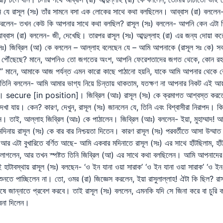
ন নি যে রাসূল (সঃ) তাঁর সামনে বসা এক লোকের সাথে কথা বলছিলেন। আব্বাস (রা) বল
করলেন- তখন কেউ কি আপনার সাথে কথা বলছিল? রাসূল (সঃ) বললেন- আপনি কেন এটা জিজ্
বাস (রা) বললেন- জী, দেখেছি। তারপর রাসূল (সঃ) আব্দুল্লাহ (রা) এর জন্য দোয়া করে
(সঃ) জিব্রিল (আ) কে বললেন – আল্লাহ বলেছেন যে – আমি আপনাকে (রাসূল সঃ কে) স
ত পৌঁছেছে? মানে, আপনিও তো জগতের অংশ, আপনি ফেরেশতাদের জগত থেকে, কোন রহমা 
ী।” মানে, আমাকে আজ পর্যন্ত এমন কারো কাছে পাঠানো হয়নি, যাকে আমি আপনার থেকে
মি আমার ভাগ্য নিয়ে চিন্তায় থাকতাম, যতক্ষণ না আপনার নিকট এই আয়াত অবতীর্ণ হলো – ي الْعَرْشِ مَكِينٍ
তিষ্ঠিত। secure [in position]। জিব্রিল (আঃ) রাসূল (সঃ) কে ক্রমাগত আশ্বস্ত ক
 দেখা যায়। কেন? কারণ, দেখুন, রাসূল (সঃ) জানলেন যে, তিনি এবং বিশ্বাসীরা নিরাপদ। ক
তেন। তাই, আল্লাহ জিব্রিল (আঃ) কে পাঠালেন। জিব্রিল (আঃ) বললেন- ইয়া, মুহাম্মাদ! 
 রাসূল (সঃ) কে বার বার নিশ্চয়তা দিতেন। কারণ রাসূল (সঃ) পরবর্তীতে আসা উম্মাত নি
র এটা বুখারিতে বর্ণিত আছে- আমি একবার মদিনাতে রাসূল (সঃ) এর সাথে হাঁটছিলাম, হা
 লাগলেন, আর তখন স্পষ্টত তিনি জিব্রিল (আ) এর সাথে কথা বলছিলেন। আমি আপনাদের 
াটাবস্থায় রাসূল (সঃ) বলছেন- ‘ও ইন যানা ওয়া সারাক’ ‘ও ইন যানা ওয়া সারাক’ ‘ও ইন 
ুনতে পাচ্ছিলেন না। তো, ওমর (রা) জিজ্ঞেস করলেন, ইয়া রাসুলাল্লাহ! ঐটা কি ছিল? র
ষে জান্নাতে প্রবেশ করবে। তাই রাসূল (সঃ) বললেন, এমনকি যদি সে জিনা করে বা চুরি ক
্বনা দিলেন।