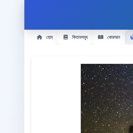
হোম
কিতাবসমূহ
কোরআন