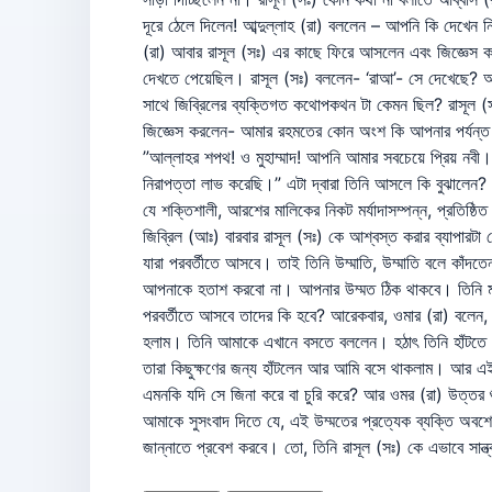
দূরে ঠেলে দিলেন! আব্দুল্লাহ (রা) বললেন – আপনি কি দেখে
(রা) আবার রাসূল (সঃ) এর কাছে ফিরে আসলেন এবং জিজ্ঞেস 
দেখতে পেয়েছিল। রাসূল (সঃ) বললেন- ‘রাআ’- সে দেখেছে? আব্
সাথে জিব্রিলের ব্যক্তিগত কথোপকথন টা কেমন ছিল? রাসূল 
জিজ্ঞেস করলেন- আমার রহমতের কোন অংশ কি আপনার পর্যন্
”আল্লাহর শপথ! ও মুহাম্মাদ! আপনি আমার সবচেয়ে প্রিয় নব
নিরাপত্তা লাভ করেছি।” এটা দ্বারা তিনি আসলে কি বুঝালেন? তিনি বললেন- আ
যে শক্তিশালী, আরশের মালিকের নিকট মর্যাদাসম্পন্ন, প্র
জিব্রিল (আঃ) বারবার রাসূল (সঃ) কে আশ্বস্ত করার ব্যাপারটা
যারা পরবর্তীতে আসবে। তাই তিনি উম্মাতি, উম্মাতি বলে কাঁদ
আপনাকে হতাশ করবো না। আপনার উম্মত ঠিক থাকবে। তিনি মদিনায়
পরবর্তীতে আসবে তাদের কি হবে? আরেকবার, ওমার (রা) বলেন, আ
হলাম। তিনি আমাকে এখানে বসতে বললেন। হঠাৎ তিনি হাঁটতে
তারা কিছুক্ষণের জন্য হাঁটলেন আর আমি বসে থাকলাম। আর এই হ
এমনকি যদি সে জিনা করে বা চুরি করে? আর ওমর (রা) উত্তর শ
আমাকে সুসংবাদ দিতে যে, এই উম্মতের প্রত্যেক ব্যক্তি অবশে
জান্নাতে প্রবেশ করবে। তো, তিনি রাসূল (সঃ) কে এভাবে সান্ত