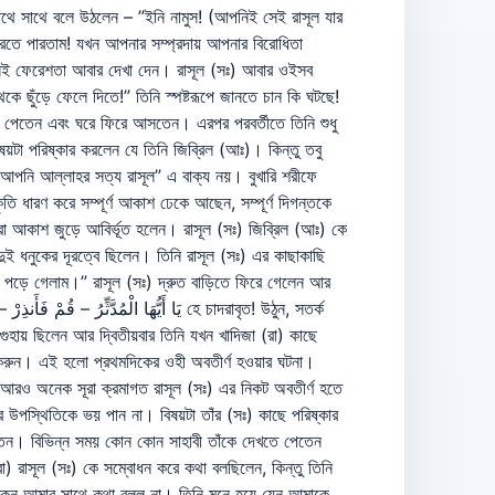
সাথে সাথে বলে উঠলেন – ”ইনি নামুস! (আপনিই সেই রাসূল যার
রতে পারতাম! যখন আপনার সম্প্রদায় আপনার বিরোধিতা
 সেই ফেরেশতা আবার দেখা দেন। রাসূল (সঃ) আবার ওইসব
ে ছুঁড়ে ফেলে দিতে!” তিনি স্পষ্টরূপে জানতে চান কি ঘটছে!
বনা পেতেন এবং ঘরে ফিরে আসতেন। এরপর পরবর্তীতে তিনি শুধু
টা পরিষ্কার করলেন যে তিনি জিব্রিল (আঃ)। কিন্তু তবু
দ! আপনি আল্লাহর সত্য রাসূল” এ বাক্য নয়। বুখারি শরীফে
তি ধারণ করে সম্পূর্ণ আকাশ ঢেকে আছেন, সম্পূর্ণ দিগন্তকে
পড়ে গেলাম।” রাসূল (সঃ) দ্রুত বাড়িতে ফিরে গেলেন আর
 গুহায় ছিলেন আর দ্বিতীয়বার তিনি যখন খাদিজা (রা) কাছে
াগ করুন। এই হলো প্রথমদিকের ওহী অবতীর্ণ হওয়ার ঘটনা।
এবং আরও অনেক সূরা ক্রমাগত রাসূল (সঃ) এর নিকট অবতীর্ণ হতে
উপস্থিতিকে ভয় পান না। বিষয়টা তাঁর (সঃ) কাছে পরিষ্কার
তেন। বিভিন্ন সময় কোন কোন সাহাবী তাঁকে দেখতে পেতেন
) রাসূল (সঃ) কে সম্বোধন করে কথা বলছিলেন, কিন্তু তিনি
াই কেন আমার সাথে কথা বলল না। তিনি মনে হয়ে যেন আমাকে