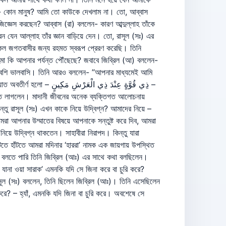
লেন- কোন মানুষ? আমি তো কাউকে দেখলাম না। তো, আব্বাস
ঞেস করছেন? আব্বাস (রা) বললেন- কারণ আব্দুল্লাহ তাঁকে
ন যেন আল্লাহ তাঁর জ্ঞান বাড়িয়ে দেন। তো, রাসূল (সঃ) এর
কল জগতবাসীর জন্য রহমত স্বরূপ প্রেরণ করেছি। তিনি
কি আপনার পর্যন্ত পৌঁছেছে? জবাবে জিব্রিল (আ) বললেন-
 বেশি ভালবাসি। তিনি আরও বললেন- ”আপনার মাধ্যমেই আমি
ذِي قُوَّةٍ عِنْدَ ذِ –
রতে লাগলেন। মাদানী জীবনের অনেক ব্যক্তিগত আলোচনায়
িন্তু রাসূল (সঃ) এখন কাকে নিয়ে উদ্বিগ্ন? আমাদের নিয়ে –
আমরা আপনার উম্মাতের বিষয়ে আপনাকে সন্তুষ্ট করে দিব, আমরা
য়ে উদ্বিগ্ন থাকতেন। সাহাবীরা নিরাপদ। কিন্তু যারা
ঁটতে হাঁটতে আমরা মদিনার ‘হাররা’ নামক এক জায়গায় উপস্থিত
বলতে পারি তিনি জিব্রিল (আঃ) এর সাথে কথা বলছিলেন।
যানা ওয়া সারাক’ এমনকি যদি সে জিনা করে বা চুরি করে?
াসূল (সঃ) বললেন, তিনি ছিলেন জিব্রিল (আঃ)। তিনি এসেছিলেন
রে? – হ্যাঁ, এমনকি যদি জিনা বা চুরি করে। অবশেষে সে