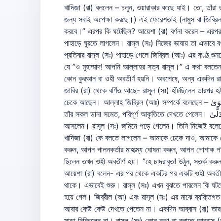
খাদিজা (রা) বললেন – চলুন, ওয়ারাকার কাছে যাই। তো, তাঁরা
জন্য সবাই অপেক্ষা করছে।) এই ফেরেশতাই (নামুস বা জিব্র
করবে।” এরপর কি ঘটেছিল? আয়েশা (রা) বর্ণনা করেন – এরপর 
পাহাড়ে ঘুরতে লাগলেন। রাসূল (সঃ) নিজের ভাষায় তা এভাবে বর
প্রতিবার রাসূল (সঃ) পাহাড়ে গেলে জিব্রিল (আঃ) এর কণ্ঠ শু
যে ”ও মুহাম্মাদ! আপনি আল্লাহর সত্য রাসূল।” এ কথা বলতে
কোন কুরআন বা ওহী অবতীর্ণ হয়নি। অবশেষে, অন্য একদিন রাসূল (
জাবির (রা) থেকে বর্ণিত আছে- রাসূল (সঃ) হাঁটছিলেন তারপর হ
ঢেকে আছেন। আল্লাহ জিব্রিল (আঃ) সম্পর্কে বলেছেন – ذُو مِرَّةٍ فَاسْتَوَىٰ প্রজ্ঞার অধিকারী, সে নিজ আকৃতিতে স্থির হয়েছিল। জিব্রিল (আঃ) পুরো আকাশ জুড়ে আবির্ভূত হলেন। রাসূল (সঃ) জিব্রিল (আঃ) কে
তাঁর সকল ডানা সমেত, পরিপূর্ণ আকৃতিতে দেখতে পেলেন। ثُمَّ دَنَا فَتَدَلَّىٰ তিনি রাসূল (সঃ) এর নিকটবর্তী হতে লাগলেন। তিনি রাসূল (সঃ) থেকে মাত্র দুই ধনুকের দূরত্বে ছিলেন। তিনি রাসূল (সঃ) এর কাছাকাছি
আসলেন। রাসূল (সঃ) জমিনে পড়ে গেলেন। তিনি নিজেই বলেছে
খাদিজা (রা) কে বলতে লাগলেন – আমাকে ঢেকে দাও, আমাকে ঢেকে দাও। আর ঠিক তখন পরবর্তী ওহী অবতীর্ণ হয় – َابَكَ فَطَهِّرْ
করুন, আপন পালনকর্তার মাহাত্ম্য ঘোষনা করুন, আপন পোশাক পব
ছিলেন তখন ওহী অবতীর্ণ হয়। ”হে চাদরাবৃত! উঠুন, সতর্ক করু
আয়েশা (রা) বলেন- এর পর থেকে একটির পর একটি ওহী অবতীর্ণ হত
থাকে। এভাবেই শুরু। রাসূল (সঃ) এখন বুঝতে পারলেন কি ঘটছ
হয়ে গেল। জিব্রীল (আ) এবং রাসূল (সঃ) এর মাঝে ব্যক্তিগ
আবার কেউ কেউ দেখতে পেতেন না। একদিন আব্বাস (রা) তার সন্
সাড়া দিচ্ছিলেন না। রাসূল (সঃ) কোন কথা না বলাতে আব্বাস