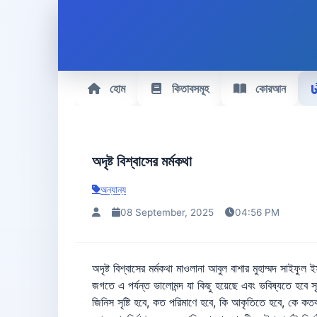
হোম
কিতাবসমূহ
কোরআন
অদৃষ্ট বিশ্বাসের মর্মকথা
অন্যান্য
08 September, 2025
04:56 PM
অদৃষ্ট বিশ্বাসের মর্মকথা মাওলানা আবুল বাশার মুহাম্মদ সাইফুল ইসলাম তাকদীর বা ভাগ্যবিশ্বাস ইসলামের অন্যতম প্রধান আকীদা। এ বিশ্বাস ছাড়া কেউ মু’মিন ও মুসলিমরূপে গণ্য হয় না। বিশ্বাসটির সারকথা হল- জগতে এ পর্যন্ত ভালোমন্দ যা কিছু হয়েছে এবং ভবিষ্যতে হবে সৃষ্টিকর্তা পূর্বেই নিজ জ্ঞান ও ইচ্ছা মোতাবেক তা স্থির করে রেখেছেন। তাঁর সে স্থিরীকরণকে কাযা (ফয়সালা) ও কদর (পরিমাপ, নির্ধারণ) বলে। কি কি জিনিস সৃষ্টি হবে, কত পরিমাণে হবে, কি আকৃতিতে হবে, কে কতকাল বাঁচবে, কে কিভাবে কি পরিমাণে জীবিকা লাভ করবে, কার কি রোগ-ব্যাধি হবে, কি উপায়ে আরোগ্যলাভ হবে, মোটকথা ব্যক্তি ও জাতির উত্থান-পতন, সুখ-দুঃখ, নির্মাণ-ধ্বংস ও হাসি-কান্নার যাবতীয় ঘটনা পূর্বেই স্থিরীকৃত হয়ে আছে এবং লাওহে মাহফুজে তা লিখে রাখা হয়েছে। এটাই তাকদীর এবং সে অনুসারেই সবকিছু ঘটছে। মানুষ ছাড়া অন্যসব সৃষ্টির নিজস্ব কোন বুদ্ধি-বিবেচনা ও ইচ্ছাশক্তি নেই। তারা প্রাকৃতিকভাবেই সেই অনাদি ফয়সালা অনুযায়ী চলছে। তাদের জন্য আল্লাহ তায়ালা যে নিয়ম স্থির করে রেখেছেন তার বাইরে তারা যেতে পারে না। মহাবিশ্বের কোথাও তার সে নিয়মের কোন ব্যত্যয় নেই এবং তা হওয়া সম্ভব নয়। ইরশাদ হয়েছে, ﭽ ﯴ ﯵ ﯶ ﯷ ﯸ ﯹ ﯺ ﯻ ﯼ ﯽ ﯾ ﭼ সূর্য পারে না চাঁদকে গিয়ে ধরতে আর রাতও পারে না দিনকে অতিক্রম করতে। প্রত্যেকেই আপন-আপন কক্ষপথে সাঁতার কাটে। [ইয়াসীন:৪০] ﭽ ﭯ ﭰ ﭱ ﭲ ﭳ ﭴ ﭵ ﭶ ﭷ ﭸ ﭹ ﭺ ﭼ আল্লাহর প্রতি সিজদাবনত হয় আকাশম-লী ও পৃথিবীতে যা কিছু আছে ইচ্ছায় অথবা অনিচ্ছায় এবং তাদের ছায়াগুলিও সকাল ও সন্ধ্যায়। [সূরা রা‘আদ-১৫] অর্থাৎ বস্তু ও আয়তন সব কিছুই আল্লাহর প্রাকৃতিক বিধানের সামনে আনত। সে বিধান লঙ্ঘনের ক্ষমতা নেই কারও। এমনকি ছায়ার হ্রাস-বৃদ্ধিও তার ইচ্ছা অনুসারেই হয়ে থাকে। মানুষের ব্যাপারটা দু’রকম। মানুষের কিছু আছে প্রাকৃতিক বিষয়, যাতে তার ইচ্ছা-অনিচ্ছার কোন ভূমিকা নেই। যেমন কে কখন জন্ম নেবে, গায়ের রং ও অঙ্গ-প্রত্যঙ্গ কেমন হবে। বুদ্ধি-বিবেচনা ও অভ্যন্তরীণ গুণাবলী কী রকম হবে। আয়ু, জীবিকা ইত্যাদির পরিমাণ কী হবে ইত্যাদি। মানুষের এ জাতীয় বিষয় তার ইচ্ছার কোনও রকম সংশ্লিষ্ট ছাড়াই সরাসরি আল্লাহ তায়ালার ফয়সালা অনুসারে হয়ে থাকে। এ ক্ষেত্রে মানুষ বিলকুল নিরুপায় এবং সরাসরি নিয়তিচালিত। দ্বিতীয় বিষয় হচ্ছে মানুষের কার্যাবলী, যা তার অঙ্গ-প্রত্যঙ্গ দ্বারা সম্পাদিত হয়ে থাকে। এক্ষেত্রে মানুষ জড় পদার্থের মত সম্পূর্ণ বাধ্য ও ইচ্ছারহিতও নয় এবং নিরঙ্কুশ স্বাধীনও নয়। জড় পদার্থের মত যে নয়; বরং কিছু না কিছু কর্ম স্বাধীনতা তার আছে, এটা বোঝার জন্য বিশেষ বিদ্যা-বুদ্ধির দরকার পড়ে না। কোন মানুষই নিজেকে জড় পদার্থের মত মনে করে না। কেউ নিজেকে অন্যের হাতের পুতুল বলে ভাবতে পারে না; বরং এরূপ ভাবকে প্রত্যেকেই নিজের পক্ষে অবমাননাকর ও গালিস্বরূপ মনে করে। তা কেন মনে করে? এজন্যই তো যে, আপন চিন্তা-চেতনা ও কাজকর্মে সে নিজেকে স্বাধীন সত্তা বলেই বিশ্বাস করে। সুতরাং মানুষের কর্ম-স্বাধীনতার বিষয়টা একটা স্বতঃসিদ্ধ বিষয়, যা অস্বীকার করার কোন উপায় নেই। তবে সে স্বাধীনতা নিরঙ্কুশ নয়। এক পর্যায়ে অদৃষ্টের কাছে হার মানতেই হয় এবং এটাও এক অনস্বীকার্য সত্য। প্রত্যেকেরই জীবনে এর বাস্তব অভিজ্ঞতা রয়েছে। মনে কতকিছু করার সাধ জাগে। তার জন্য সর্বাত্মক চেষ্টাও চালানো হয়। এক পর্যায়ে দেখা যায়, চেষ্টাই সার। সাধ আর পূরণ হয় না। আবার অনেক কিছুকেই অনাকাক্সিক্ষত ভেবে এড়ানোর চেষ্টা করা হয়। সেজন্য সব রকম তদবির করা হয়। কিন্তু 