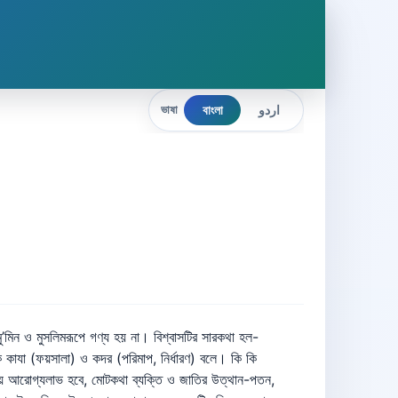
বাংলা
اردو
ভাষা
ুত্বপূর্ণ কথা হচ্ছে- অদৃষ্ট বিশ্বাস দ্বারা তাওহীদের বিশ্বাস পরিপূর্ণতা লাভ করে। যে ব্যক্তি তাকদীরকে বিশ্বাস করে না, সে আল্লাহ তায়ালার জ্ঞান ও এখতিয়ারকে সংকুচিত করে ফেলে। তার বিশ্বাস মতে জগতে এমন বহু কিছু ঘটে, যে সম্পর্কে আল্লাহ তায়ালার কোন পূর্ব সিদ্ধান্ত নেই। তাঁর জ্ঞান ও ইচ্ছার বাইরে স¤পূর্ণ নতুনভাবে তা ঘটে। ভাল-মন্দ কার্যকলাপেও মানুষ এমনই স্বাধীন যে, তাতে আল্লাহ তায়ালার কোন ইচ্ছা কার্যকর নয়। মানুষের ইচ্ছাই তাতে চূড়ান্ত। এভাবে সে আল্লাহর পাশাপাশি এক নিরঙ্কুশ ইচ্ছাময়কে দাঁড় করায়, যা তাওহীদের পরিপন্থী এক শিরকী ধারণা। এজন্যই বলা হয়, যারা তাকদীর বিশ্বাস করে না, তারা এ উম্মতের মাজুসী (যারা দুই ঈশ্বরে বিশ্বাসী)। সুতরাং ব্যক্তির তাওহীদী বিশ্বাস তখনই পূর্ণতা লাভ করবে যখন সে বিশ্বাস করবে জলে-স্থলে-অন্তরীক্ষে যা কিছু ঘটছে ও ঘটবে সবই আল্লাহ তায়ালার পুর্বসিদ্ধান্তের অধীন। তাঁর ইচ্ছা ও মহাপরিকল্পনার বাইরে মহাজগতের কোন কিছুই ঘটে না- ﭽ ﯺ ﯻ ﯼ ﯽ ﯾ ﯿ ﰀ ﰁ ﰂ ﰃ ﰄ ﰅ ﰆ ﰇ ﰈ ﰉ ﰊ ﰋ ﰌ ﭼ ‘তাঁর অজ্ঞাতসারে একটি পাতাও পড়ে না। মাটির অন্ধকারে এমন কোন শস্যকণা অঙ্কুরিত হয় না অথবা তাজা ও শুকনা এমন কোন বস্তু নেই যা সুস্পষ্ট কিতাব (লাওহে মাহফুজে) লিপিবদ্ধ নেই। [আন‘আম-৬০] মানবমনে যখন এ বিশ্বাস বদ্ধমূল হয়ে যায় যে, নিয়তিতে যা নির্ধারিত আছে কেবল তাই ঘটে ও তাই ঘটবে তার বাইরে কিছু ঘটবে না। তখন স্বাভাবিকভাবেই আল্লাহ তায়ালার প্রতি এক অটুট আস্থা জন্ম নেয় এবং কঠিন থেকে কঠিনতর কাজের হিম্মত সৃষ্টি হয়ে যায়। তখন দুশমন যত শক্তিশালী হোক তাকে ভয় পায় না। ঝুকি যত প্রচ-ই হোক পরওয়া করে না। এবং হুমকি যত মারাত্মকই হোক গ্রাহ্য করে না। তা করবেই বা কেন যখন সে জানে, ﭽ ﮒ ﮓ ﮔ ﮕ ﮖ ﮗ ﮘ ﮙ ﮚ ﮛ ﭼ আল্লাহর অনুমতি ছাড়া কারও মৃত্যু হতে পারে না। যেহেতু তার মেয়াদ সুনির্দিষ্ট [আলে ইমরান-১৪৫] ﭽ ﮇ ﮈ ﮉ ﮊ ﮋ ﮌ ﮍ ﭼ আমাদের জন্য আল্লাহ যা নির্দিষ্ট করেছেন তা ছাড়া আমাদের অন্যকিছু হবে না। তিনিই আমাদের অভিভাবক [তাওবা: ৫১] এ বিশ্বাসে বলিয়ানের পক্ষেই সম্ভব দজলা নদীর উপর দিয়ে ঘোড়া ছুটিয়ে দেওয়া, তরবারির দোচালা পথে বেপরোয়া এগিয়ে চলা এবং সকল রক্তচক্ষুকে উপেক্ষা করে সত্য-ন্যায়ের পথে অবিচল থাকা। সুতরাং ভাগ্যবিশ্বাসের সাথে কর্মবিমুখতার কোন সম্পর্ক নেই। বরং এ বিশ্বাস দৃঢ় মনোবল ও ন্যায় নিষ্ঠতার সাথে কর্মমুখর হওয়ার প্রেরণা যোগায়। তাই তো ইতিহাস সাক্ষ্য দেয় এ বিশ্বাস যাদের অন্তরে সর্বাপেক্ষা বেশি দৃঢ় ছিল সেই সাহাবীগণ মানবেতিহাসের সর্বোচ্চ বেশি কর্মতৎপর ছিলেন। ইবাদত বন্দেগীতে যেমন তারা ছিলেন অসাধারণ নিষ্ঠাবান, তেমনি জাতীয় উৎকর্ষসাধন ও ইতিহাস নির্মাণের প্রচেষ্টায়ও তারা ছিলেন সর্বকালের সেরা আদর্শ। এ রকম অদম্য সাহসী, দুর্নিবার দিগি¦জয়ী, কর্তব্যকর্মে অটুট-অবিচল, পাহাড়সম ধৈর্যের অধিকারী, অথচ নিরহংকার ও বিনয়-বিনম্র একটি কর্মবীর সম্প্রদায়ের নজীর কে কোথায় খুজে পাবে? সন্দেহ নেই তাদের এ অসাধারণত্ব তাকদীর বিশ্বাসের সুফল। এ বিশ্বাস যার অটুট সে যে কোন প্রলোভনকে সহজেই অগ্রাহ্য করতে পারে। যে চিন্তা করে আমার ভাগ্য তো নির্ধারিত হয়েই আছে। আল্লাহ তায়ালার ঘোষণা রয়েছে- ﭽ ﯞ ﯟ ﯠ ﯡ ﯢ ﯣ ﯤ ﭼ পার্থিব জীবনে তাদের