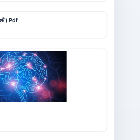
ংরেজী) Pdf