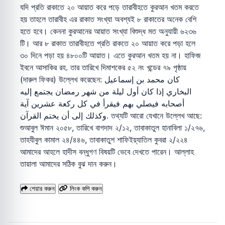
যদি প্রতি রাকাতে ২০ আয়াত করে পড়ে তারাবীহতে কুরআন খতম করতে
হয় তাহলে তারাবীহ এর রাকাত সংখ্যা অবশ্যই ৮ রাকাতের অনেক বেশি
হতে হবে। কেননা কুরআনের আয়াত সংখ্যা বিশুদ্ধ মত অনুযায়ী ৬২৩৬
টি। আর ৮ রাকাত তারাবীহতে প্রতি রাকতে ২০ আয়াত করে পড়া হলে
৩০ দিনে পড়া হয় ৪৮০০টি আয়াত। এতে কুরআন খতম হয় না। হাফিজ
ইবনে আসাকির রহ. তার তারিখে দিমাশকের ৫২ নং খন্ডের ৭৯ পৃষ্ঠায়
(দারুল ফিকর) উল্লেখ করেছেন: كان محمد بن إسماعيل
البخاري إذا كان أول ليلة من شهر رمضان يجتمع إليه
أصحابه فيصلي بهم فيقرأ في كل ركعة عشرين آية
وكذلك إلى أن يختم القرآن. তথ্যটি আরো যেখানে উল্লেখ আছে:
শুআবুল ঈমান ২০৫৮, তারিখে বাগদাদ ২/১২, তাবাকাতুল হানাবিলা ১/২৭৬,
তাহযীবুল কামাল ২৪/৪৪৬, তাবাকাতুশ শাফিইয়্যাতিল কুবরা ২/২২৪
আমাদের আহলে হাদীস বন্ধুগণ বিষয়টি ভেবে দেখতে পারেন। আল্লাহ
তায়ালা আমাদের সঠিক বুঝ দান করুন।
শেয়ার করুন
লিংক কপি করুন