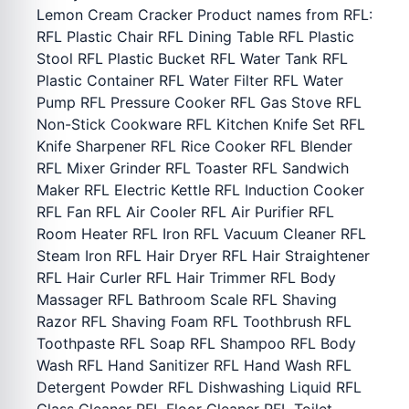
Lemon Cream Cracker Product names from RFL:
RFL Plastic Chair RFL Dining Table RFL Plastic
Stool RFL Plastic Bucket RFL Water Tank RFL
Plastic Container RFL Water Filter RFL Water
Pump RFL Pressure Cooker RFL Gas Stove RFL
Non-Stick Cookware RFL Kitchen Knife Set RFL
Knife Sharpener RFL Rice Cooker RFL Blender
RFL Mixer Grinder RFL Toaster RFL Sandwich
Maker RFL Electric Kettle RFL Induction Cooker
RFL Fan RFL Air Cooler RFL Air Purifier RFL
Room Heater RFL Iron RFL Vacuum Cleaner RFL
Steam Iron RFL Hair Dryer RFL Hair Straightener
RFL Hair Curler RFL Hair Trimmer RFL Body
Massager RFL Bathroom Scale RFL Shaving
Razor RFL Shaving Foam RFL Toothbrush RFL
Toothpaste RFL Soap RFL Shampoo RFL Body
Wash RFL Hand Sanitizer RFL Hand Wash RFL
Detergent Powder RFL Dishwashing Liquid RFL