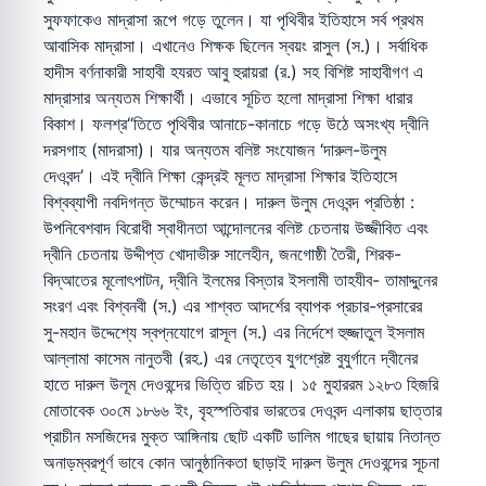
সুফফাকেও মাদ্রাসা রূপে গড়ে তুলেন। যা পৃথিবীর ইতিহাসে সর্ব প্রথম
আবাসিক মাদ্রাসা। এখানেও শিক্ষক ছিলেন স্বয়ং রাসুল (স.)। সর্বাধিক
হাদীস বর্ণনাকারী সাহাবী হযরত আবু হুরায়রা (র.) সহ বিশিষ্ট সাহাবীগণ এ
মাদ্রাসার অন্যতম শিক্ষার্থী। এভাবে সূচিত হলো মাদ্রাসা শিক্ষা ধারার
বিকাশ। ফলশ্র“তিতে পৃথিবীর আনাচে-কানাচে গড়ে উঠে অসংখ্য দ্বীনি
দরসগাহ (মাদরাসা)। যার অন্যতম বলিষ্ট সংযোজন ‘দারুল-উলুম
দেওবন্দ’। এই দ্বীনি শিক্ষা কেন্দ্রই মূলত মাদ্রাসা শিক্ষার ইতিহাসে
বিশ্বব্যাপী নবদিগন্ত উম্মোচন করেন। দারুল উলুম দেওবন্দ প্রতিষ্ঠা :
উপনিবেশবাদ বিরোধী স্বাধীনতা আন্দোলনের বলিষ্ট চেতনায় উজ্জীবিত এবং
দ্বীনি চেতনায় উদ্দীপ্ত খোদাভীরু সালেহীন, জনগোষ্ঠী তৈরী, শিরক-
বিদ্আতের মূলোৎপাটন, দ্বীনি ইলমের বিস্তার ইসলামী তাহযীব- তামাদ্দুনের
সংরণ এবং বিশ্বনবী (স.) এর শাশ্বত আদর্শের ব্যাপক প্রচার-প্রসারের
সু-মহান উদ্দেশ্যে স্বপ্নযোগে রাসূল (স.) এর নির্দেশে হুজ্জাতুল ইসলাম
আল্লামা কাসেম নানুতবী (রহ.) এর নেতৃত্বে যুগশ্রেষ্ট বুযুর্গানে দ্বীনের
হাতে দারুল উলূম দেওবন্দের ভিত্তি রচিত হয়। ১৫ মুহাররম ১২৮৩ হিজরি
মোতাবেক ৩০মে ১৮৬৬ ইং, বৃহস্পতিবার ভারতের দেওবন্দ এলাকায় ছাত্তার
প্রাচীন মসজিদের মুক্ত আঙ্গিনায় ছোট একটি ডালিম গাছের ছায়ায় নিতান্ত
অনাড়ম্বরপূর্ণ ভাবে কোন আনুষ্ঠানিকতা ছাড়াই দারুল উলুম দেওবন্দের সূচনা