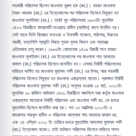
সহকারী পরিচালক ছিলেন মাওলানা নুরুল হক (রহ.)। হযরত মাওলানা
সৈয়দ আহমদ (রহ.) এর ইন্তেকালের পর পরিচালক হিসেবে নিযুক্ত হন
মাওলানা সুলাইমান (রহ.)। তারই সুদ পরিচালনায় ১৯৮৩ইং মুতাবিক
১৪০৩ হিজরীতে মাদরাসাটি দাওরায়ে হাদীস (কামিল) কাসে উন্নীত হয়।
সেই সাথে তিনি ক্বিরাত ফতওয়া ও ইসলামী গবেষণা, পাঠাগার, উচ্চতর
আরবী, হস্তলিপি প্রভৃতি বিষয়ে পৃথক পৃথক বিভাগ এবং স্বতন্ত্র
এতিমখানা চালু করেন। ১৯৯৬ইং মোতাবেক ১৪১৬ হিজরী সনে হযরত
মাওলানা সুলাইমান (রহ.) এর ইন্তেকালের পর মাওলানা শাহ আখতার
কামাল (রহ.) পরিচালক হিসেবে মনোনীত হন। এসময় নির্বাহী পরিচালকের
দায়িত্ব অর্পিত হয় মাওলানা মুহাম্মদ শফী (রহ.) এর উপর, আর সহকারী
পরিচালক হিসেবে নিযুক্ত হন মাওলানা এবাদুল্লাহ সাহেব। প্রসঙ্গত নির্বাহী
পরিচালক মাওলানা মুহাম্মদ শফী (রহ.) অসুস্থ হওয়ায় ১৫ মার্চ, ২০১০ইং
মুতাবিক ২৮ রবিউল আউয়াল ১৪৩১ হিজরীতে মজলিসে শুরা কর্তৃক মাওলানা
এবাদুল্লাহ সাহেবকে নির্বাহী পরিচালক এবং মাওলানা শফী রহ. কে ছদরে
মুহতামিম হিসেবে মনোনীত করা হয়। গত ১৩ অক্টোবর ২০১০ইং এ
মাদরাসার শায়খুল হাদীস ও পরিচালক আল্লামা শাহ আখতার কামাল রহ.
এবং ২৪ এপ্রিল ২০১১ ইং তারিখে ছদরে মুহতামিম আল্লামা মুহাম্মদ শফী
(রহ.) ইন্তেকাল করেন। তাই বর্তমানে পরিচালক হিসেবে দায়িত্ব পালন