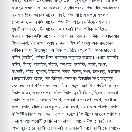
করছেন মাওলানা এবাদুল্লাহ সাহেব এবং শায়খুল হাদীস হিসেবে নিয়োজিত
রয়েছেন মাওলানা জাকের আহমদ। তদুপরি প্রধান শিক্ষা পরিচালক হিসেবে
মাওলানা ছৈয়দ আকবর সাহেব, নির্বাহী শিক্ষা পরিচালক পদে মাওলানা
মোহাম্মদ হারুন ক্বদিম সাহেব, শিক্ষা উপ-পরিচালক হিসেবে মাওলানা
মুফতী কামাল হোছাইন সাহেব এবং সহকারী শিক্ষা পরিচালক হিসেবে
মাওলানা হারুন জদীদ সাহেব দায়িত্ব পালন করছেন। বর্তমানে এ মাদরাসার
শিক্ষক-কর্মচারীর সংখ্যা প্রায় ৪০জন। শিক্ষার্থী সংখ্যা এক হাজারেরও
অধিক। পাঠ্য বিষয়সমূহ : এ শিক্ষা প্রতিষ্ঠানে প্রাথমিক থেকে দাওরায়ে
হাদিস (কামিল) পর্যন্ত শিক্ষা কার্যক্রম অব্যাহত রয়েছে। এখানে তাফসীর,
হাদিস, ফিকহ্, আকাইদ, সীরাত, বালাগাত, মূলনীতি, আরবী, বাংলা,
ইংরেজী, গণিত, ভূগোল, ইতিহাস, সমাজ বিজ্ঞান, দর্শন, তর্কশাস্ত্র, ফরায়েজ
(উত্তরাধিকার আইন) সহ বিভিন্ন গুরুত্বপূর্ণ বিষয়াদির উপর অত্যন্ত
গুরুত্বের সাথে পাঠদান করা হয়। বিভাগ সমূহ : এই শিক্ষ প্রতিষ্ঠানে যেসব
বিভাগ রয়েছে তৎমধ্যে প্রশাসনিক বিভাগ, নূরাণী বিভাগ, হিফ্জ ও নাজেরা
বিভাগ, তাজবীদ ও ক্বেরাত বিভাগ, ফতওয়া ও গবেষণা বিভাগ, আরবী ও
বাংলা বিভাগ, সাহিত্য-সংস্কৃতি ও তর্ক বিভাগ, দাওয়াত ও তাবলীগ বিভাগ,
কম্পিউটার বিভাগ অন্যতম। তাছাড়া রয়েছে শিক্ষার্থীদের সাহিত্য প্রতিভার
বিকাশে সময়োপযোগী দেয়ালিকা প্রকাশনা। আয়ের উৎস : প্রাচীনতম এ
শিক্ষা প্রতিষ্ঠানে স্থায়ীভাবে সরকারী বা বেসরকারী ভাবে স্থায়ী কোন আয়ের