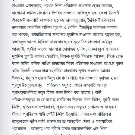
মাওলানা এবাদুল্লাহ, প্রধান শিক্ষা পরিচালক মাওলানা ছৈয়দ আকবর,
হাশেমিয়া কামিল মাদরাসার উপাধ্য মাওলানা আজিজুল হক, জেলা ইসলামী
ঐকজোট সভাপতি মাওলানা হাফেজ ছালামতুল্লাহ, দৈনিক ইনকিলাবের
কক্সবাজার আঞ্চলিক অফিস প্রধান ও দৈনিক হিমছড়ির সম্পাদক শামশুল
হক শারেক, জোয়ারিয়ানালা মাদরাসার মুহাদ্দিস মাওলানা হাফেজ আব্দুল হক,
রাজারকুল আসমা ছিদ্দিকা মাদরাসার ছদরে মুহতামিম মাওলানা আইয়ুব
আনছারী, প্রবীণ আলেম মাওলানা মোহাম্মদ হানিফ, চাকমারকুল মাদরাসার
মুহাদ্দিস মুফতি কামাল হোছাইন, শিক্ষক মুফতি ফিরোজ আহমদ, লিংক রোড
উম্মে হাবিবা বালিকা দাখিল মাদরাসার শিক্ষা পরিচালক মাওলানা আ.হ.ম নুরুল
কবির হিলালী, মেরংলোয়া রহমানিয়া মাদরাসার সুপার মাওলানা আমান
উল্লাহ, রামু মাজহারুল উলুম মাদরাসার পরিচালক মাওলানা মুহাম্মদ হারুন
প্রমূখ উল্লেখযোগ্য। পরিকল্পনা সমূহ : এখানে সম্প্রতি অনন্য
স্থাপত্যশৈলীতে নতুন হিফ্জ ভবন নির্মাণ করা হয়েছে। বাকী
পরিকল্পনাসমূহের মধ্যে রয়েছে মসজিদের দ্বিতল ভবন নির্মাণ, নূরাণী ভবন
নির্মাণ, ছাত্রাবাস সম্প্রসারণ, পুরাতন ভবন সমূহের মেরামত ও সংস্কার,
সীমানা প্রাচীর ও শাহী গেইট নির্মাণ ইত্যাদি। এসব মহৎ পরিকল্পনা
বাস্তবায়নে দ্বীন দরদী জনসাধারণের আন্তরিক দোয়া ও সহযোগিতা
প্রয়োজন। আল্লাহ পাক দ্বীনে হকের আলোকবর্তিকা এই শিক্ষা