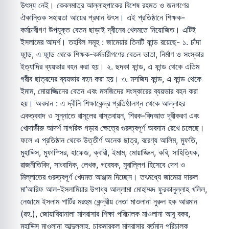
উৎস্য নেই। কেবলমাত্র আল্লাহপাকের বিশেষ রহমত ও জনগণের
ঐকান্তিক সহায়তা আয়ের প্রধান উৎস। এই প্রতিষ্ঠানে শিক্ষক-
কর্মচারীগণ উপযুক্ত বেতন ছাড়াই দ্বীনের খেদমতে নিয়োজিত। এটিই
ইসলামের আদর্শ। তহবিল সমূহ : জামেয়ার তিনটি ফান্ড রয়েছে- ১. চাঁদা
ফান্ড, এ ফান্ড থেকে শিক্ষক-কর্মচারীগণের বেতন ভাতা, নির্মাণ ও সংস্কার
ইত্যাদির ব্যয়ভার বহন করা হয়। ২. ছদকা ফান্ড, এ ফান্ড থেকে এতিম
গরীব ছাত্রদের ব্যয়ভার বহন করা হয়। ৩. মসজিদ ফান্ড, এ ফান্ড থেকে
ইমাম, মোয়াজ্জিনের বেতন এবং মসজিদের সংস্কারের ব্যয়ভার বহন করা
হয়। অবদান : এ দ্বীনি শিক্ষাকেন্দ্র প্রতিষ্ঠালগ্ন থেকে আল্লাহর
একত্ববাদ ও সুন্নাতে রাসূলের বাস্তবায়ন, শিরক-বিদআত দূরীকরণ এবং
খোদাভীরু আদর্শ নাগরিক গড়ার ক্ষেত্রে গুরুত্বপূর্ণ অবদান রেখে চলেছে।
ফলে এ প্রতিষ্ঠান থেকে উত্তীর্ণ অনেক ছাত্র, বরেণ্য আলিম, মুফতি,
মুহাদ্দিস, মুফাস্সির, হাফেজ, ক্বারী, ইমাম, মোয়াজ্জিন, কবি, সাহিত্যিক,
রাজনীতিবিদ, সাংবাদিক, লেখক, গবেষক, মুবাল্লিগ হিসেবে দেশ ও
মিল্লাতের গুরুত্বপূর্ণ খেদমত আঞ্জাম দিচ্ছেন। তৎমধ্যে জামেয়া দারুল
মা’আরিফ আল-ইসলামিয়ার উপাধ্য আল্লামা মোহাম্মদ ফুরকানুল্লাহ খলিল,
নেজামে ইসলাম পার্টির মরহুম কেন্দ্রীয় নেতা মাওলানা নুরুল হক আরমান
(রহ.), জোয়ারিয়ানালা মাদরাসার শিক্ষা পরিচালক মাওলানা আবু বকর,
মুহাদ্দিস মাওলানা আব্দুল্লাহ, চাকমারকুল মাদরাসার বর্তমান পরিচালক