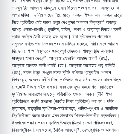
হয়। মোল্লা মাহমুদ দেওবন্দী ছিলেন এই প্রতিষ্ঠানের প্রথম শিক্ষক এবং
শায়খুল হিন্দ আল্লামা মাহমুদুল হাসান ছিলেন প্রথম ছাত্র। আল্লাহর কি
অপর মহিমা। ডালিম গাছের নিচে মাত্র একজন শিক্ষক আর একজন ছাত্র
নিয়ে প্রতিষ্ঠিত সেই দারুল উলুম দেওবন্দের অবদানে বিশ্বব্যাপী অজস্র
বরণ্যে ওলামা-মাশায়িখ, মুহাদ্দিস, ফকিহ্, লেখক ও অন্যান্য বিষয়ে পারদর্শী
প্রাজ্ঞ ব্যক্তি তৈরী হয়েছে এবং হচ্ছে। যারা দ্বীনেহকের পতাকাকে
সমুন্নত রাখতে প্রাণান্তকর প্রয়াস চালিয়ে যাচ্ছেন, নিষ্ঠার সাথে আঞ্জাম
দিচ্ছেন দেশ ও মিল্লাতের গুরুত্বপূর্ণ খেদমত। শায়খুল হিন্দ আল্লামা
মাহমুদুল হাসান দেওবন্দী, আল্লামা হোছাইন আহমদ মাদানী (রহ.),
আল্লামা আশরফ আলী থানভী (রহ.), আল্লামা আনোয়ার শাহ্ কাশ্মিরী
(রহ.), দারুল উলূম দেওবন্দ নামক দ্বীনি বাগিচার প্রস্ফুটিত গোলাপ।
বিশ্ব জুড়ে অসংখ্য দ্বীনি শিক্ষা প্রতিষ্ঠান গড়ে উঠার ক্ষেত্রে দারুল উলূম
দেওবন্দ’ই উজ্জল মাইল ফলক। সরকারের মূখ্য সহযোগিতা ব্যতিরেখে
মুসলিম জনসাধারণের সাহায্যে পরিচালিত হওয়ায় এসকল দ্বীনি শিক্ষা
প্রতিষ্ঠানকে কওমী মাদরাসা (জাতীয় শিক্ষা প্রতিষ্ঠান) বলা হয়। ধর্মীয়
মূল্যবোধ, মাতৃভূমির স্বাধীনতা-সার্বভৌমত্ব, শান্তি-শৃঙ্খলা ও সামাজিক
স্থিতিশীলতা বজায় রাখতে এসব মাদরাসার শিক্ষক-শিক্ষার্থীরা বদ্ধপরিকর।
ইসলামের প্রচার-প্রসার মুসলিম উম্মাহ্র চিন্তা-চেতনা পরিশুদ্ধকরণ,
নিররতাদূরীকরণ, সমাজসেবা, নৈতিক আবহ সৃষ্টি, দেশপ্রেমিক ও আদর্শবান