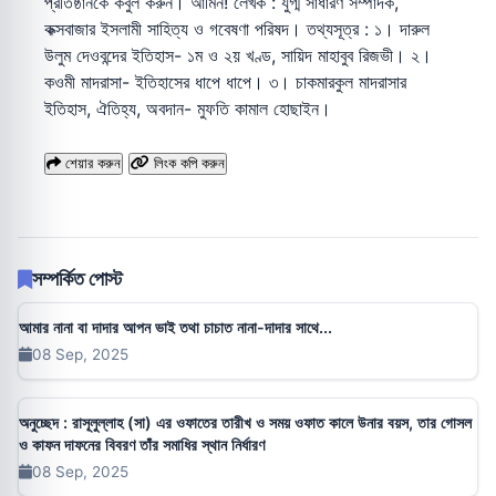
প্রতিষ্ঠানকে কবুল করুন। আমিন! লেখক : যুগ্ম সাধারণ সম্পাদক,
কক্সবাজার ইসলামী সাহিত্য ও গবেষণা পরিষদ। তথ্যসূত্র : ১। দারুল
উলুম দেওবন্দের ইতিহাস- ১ম ও ২য় খণ্ড, সায়িদ মাহাবুব রিজভী। ২।
কওমী মাদরাসা- ইতিহাসের ধাপে ধাপে। ৩। চাকমারকুল মাদরাসার
ইতিহাস, ঐতিহ্য, অবদান- মুফতি কামাল হোছাইন।
শেয়ার করুন
লিংক কপি করুন
সম্পর্কিত পোস্ট
আমার নানা বা দাদার আপন ভাই তথা চাচাত নানা-দাদার সাথে...
08 Sep, 2025
অনুচ্ছেদ : রাসূলুল্লাহ (সা) এর ওফাতের তারীখ ও সময় ওফাত কালে উনার বয়স, তার গোসল
ও কাফন দাফনের বিবরণ তাঁর সমাধির স্থান নির্ধারণ
08 Sep, 2025