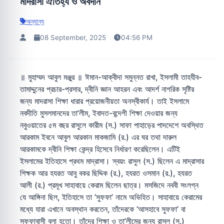
মাদরাসা ঐতিহ্য ও অবদান
অন্যান্য
08 September, 2025
04:56 PM
॥ মুহাম্মদ আবুল মঞ্জুর ॥ ঈমান-আক্বীদা সমুন্নত রাখা, ইসলামী তাহযীব-
তামাদ্দুনের প্রচার-প্রসার, দ্বীনি জ্ঞান আহরন এবং আদর্শ নাগরিক সৃষ্টির
জন্য মাদরাসা শিক্ষা ধারার প্রয়োজনীয়তা অনস্বীকার্য। তাই ইসলামে
নবদীতি মুসলমানদের তা’লীম, ইবাদত-বন্দেগী শিক্ষা দেওয়ার জন্য
নবুওয়াতের ৫ম বছর রাসুলে কারীম (স.) সাফা পাহাড়ের পাদদেশে অবস্থিত
আরকাম ইবনে আবুল আরকান মাকজামি (র.) এর ঘর তথা দারুল
আরকামকে দ্বীনি শিক্ষা কেন্দ্র হিসেবে নির্ধারণ করেছিলেন। এটিই
ইসলামের ইতিহাসে প্রথম মাদ্রাসা। স্বয়ং রাসুল (স.) ছিলেন এ মাদ্রাসার
শিক্ষক আর হযরত আবু বকর ছিদ্দিক (র.), হযরত ওসমান (র.), হযরত
আলী (র.) প্রমূখ সাহাবায়ে কেরাম ছিলেন ছাত্র। মসজিদে নববী সংলগ্ন
যে আঙ্গিনা ছিল, ইতিহাসে তা ‘সুফফা’ নামে অভিহিত। সাহাবায়ে কেরামের
মধ্যে যারা এখানে অবস্থান করতেন, তাঁদেরকে ‘আসহাবে সুফফা’ বা
সুফফাবাসী বলা হতো। তাঁদের শিক্ষা ও তা’লীমের জন্য রাসুল (স.)