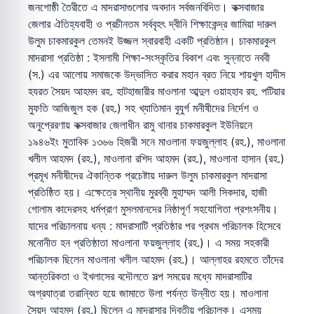
জনগোষ্ঠী তৈরীতে এ মাদরাসাগুলোর অবদান সর্বজনবিদিত। কক্সবাজার
জেলার ঐতিহ্যবাহী ও প্রচীনতম সর্ববৃহৎ দ্বীনি শিক্ষাকেন্দ্র জামিয়া দারুল
উলুম চাকমারকুল তেমনই উজ্জল স্বারবাহী একটি প্রতিষ্ঠান। চাকমারকুল
মাদরাসা প্রতিষ্ঠা : ইসলামী শিক্ষা-সংস্কৃতির বিকাশ এবং সুন্নাতে নববী
(স.) এর আলোয় সমাজকে উদ্ভাসিত করার মহান ব্রত নিয়ে শায়খুল হাদীস
হযরত সৈয়দ আহমদ রহ. হাটহাজারীর মাওলানা আব্দুল ওয়াহহাব রহ. পটিয়ার
মুফতি আজিজুল হক (রহ.) সহ খ্যাতিমান বুযুর্গ মনীষীদের নির্দেশ ও
অনুপ্রেরণায় কক্সবাজার জেলাধীন রামু থানার চাকমারকুল ইউনিয়নে
১৯৪৬ইং মুতাবিক ১৩৬৬ হিজরী সনে মাওলানা ফয়জুল্লাহ (রহ.), মাওলানা
খলীল আহমদ (রহ.), মাওলানা রশিদ আহমদ (রহ.), মাওলানা হাসান (রহ.)
প্রমূখ মনীষীদের ঐকান্তিক প্রচেষ্টায় দারুল উলুম চাকমারকুল মাদরাসা
প্রতিষ্ঠিত হয়। এক্ষেত্রে স্থানীয় মুরব্বী মুহাম্মদ আলী সিকদার, হাজী
গোলাম কাদেরসহ ধর্মপ্রাণ মুসলমানদের নিষ্ঠাপূর্ণ সহযোগিতা প্রশংসনীয়।
যাদের পরিচালনায় ধন্য : মাদরাসাটি প্রতিষ্ঠার পর প্রথম পরিচালক হিসেবে
মনোনীত হন প্রতিষ্ঠাতা মাওলানা ফয়জুল্লাহ (রহ.)। এ সময় সহকারী
পরিচালক ছিলেন মাওলানা খলীল আহমদ (রহ.)। আল্লাহর রহমতে তাঁদের
আন্তরিকতা ও ইখলাসের বদৌলতে সল্প সময়ের মধ্যে মাদরাসাটির
অগ্রযাত্রা তরান্বিত হয়ে জামাতে উলা পর্যন্ত উন্নীত হয়। মাওলানা
সৈয়দ আহমদ (রহ.) ছিলেন এ মাদরাসার দ্বিতীয় পরিচালক। এসময়