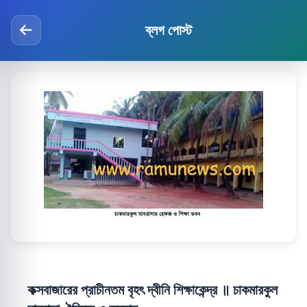
ব্লগ পোস্ট
কক্সবাজারের প্রাচীনতম বৃহৎ দ্বীনি শিক্ষাকেন্দ্র ॥ চাকমারকুল