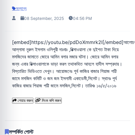
অন্যান্য
08 September, 2025
04:56 PM
[embed]https://youtu.be/pdDoXmmrk2I[/embed]আলোচ
আল্লামা নুরুল ইসলাম ওলিপুরী দাঃবাঃ ,রিক্সাওয়ালা কে দুইশত টাকা দিয়ে
মসজিদের জামাতে জোরে আমিন বলার মজার ঘটনা। জোরে আমিন বলার
জন্য এবার রিক্সাওয়ালাকে ভাড়া করল তথাকথিত আহলে হাদীস সম্প্রদায়।
বিস্তারিত ভিডিওতে দেখুন। আয়োজনেঃ পূর্ব কাজির বাজার পিয়াজ পট্টি
জামে মসজিদ কমিটি ও জম জম ইসলামী একাডেমী,সিলেট। স্থানঃ পূর্ব
কাজির বাজার পিয়াজ পট্টি জামে মসজিদ,সিলেট। তারিখঃ ১৬/৫/২০১৬
শেয়ার করুন
লিংক কপি করুন
সম্পর্কিত পোস্ট