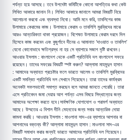
পর্যন্ত হয়ে আসছে। তবে উপদেষ্টা কমিটিকে কোনো আপত্তির কথা কেউ
লিখিত আকারে জানান নি। লিখিত আকারে জানালে আমরা বিষয়টি নিয়ে
আলোচনা করবো এবং ব্যবস্থা নিবো। আমি মনে করি, তাবলিগের কাজ
উলামায়ে কেরামের কাজ। উলামায়ে কেরাম ও তাবলিগি মুরব্বিদের মাঝে
আরও আন্তরিকতা থাকা প্রয়োজন। বিশেষত উলামায়ে কেরাম দরদে দিল
হিসেবে কাজ করবেন এবং বুজুর্গানে দীনের এ আমানাত ‘দাওয়াত ও তাবলিগ’
যেনো কোনোভাবে ক্ষতিগ্রস্থ না হয় সে ব্যাপারে সজাগ দৃষ্টি রাখবেন।
আওয়ার ইসলাম : বাংলাদেশ থেকে একটি প্রতিনিধি দল বাংলাদেশ সফরে
রয়েছেন। তাদের সফরের বিষয়টি স্পষ্ট করুন? আল্লামা মাহমুদুল হাসান
: আমাদের অব্যাহত প্রচেষ্টার ফলে ভারতে আলেম ও তাবলিগি মুরব্বিদের
একটি সমন্বিত প্রতিনিধি দল সেখানে গিয়েছেন। তারা তাদের কার্যক্রম
অনেকটা সফলভাবেই সমাপ্ত করছেন বলে আমরা জানতে পেরেছি। তারা
এসে প্রতিবেদন জমা দেয়ার আগ পর্যন্ত এসব বিষয়ে সিদ্ধান্তের জন্য
আমাদের অপেক্ষা করতে হবে।সার্বক্ষণিক যোগাযোগ ও পরামর্শ অব্যাহত
আছে। উম্মতের এ বিশাল দীনি মেহনতের জন্য সবার আন্তরিক দোয়া
কামনা করছি। আওয়ার ইসলাম : মাওলানা সাদ-এর ব্যাপারে আপনার বা
আপনাদের বক্তব্য কী? আল্লামা মাহমুদুল হাসান : মাওলানা সাদ-এর
বিষয়টি সমাধান করার জন্যই ভারতে আমাদের প্রতিনিধি দল গিয়েছেন।
তাদের ফিরে আসা এবং প্রতিবেদন দেয়ার আগ পর্যন্ত কোনো মন্তব্য করা