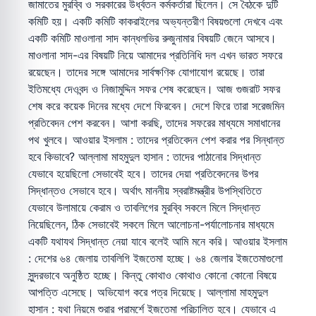
জামাতের মুরব্বি ও সরকারের উর্ধ্বতন কর্মকর্তারা ছিলেন। সে বৈঠকে দুটি
কমিটি হয়। একটি কমিটি কাকরাইলের অভ্যন্তরীণ বিষয়গুলো দেখবে এবং
একটি কমিটি মাওলানা সাদ কান্ধলভির রুজুনামার বিষয়টি জেনে আসবে।
মাওলানা সাদ-এর বিষয়টি নিয়ে আমাদের প্রতিনিধি দল এখন ভারত সফরে
রয়েছেন। তাদের সঙ্গে আমাদের সার্বক্ষণিক যোগাযোগ রয়েছে। তারা
ইতিমধ্যে দেওবন্দ ও নিজামুদ্দিন সফর শেষ করেছেন। আজ গুজরাট সফর
শেষ করে কয়েক দিনের মধ্যে দেশে ফিরবেন। দেশে ফিরে তারা সরেজমিন
প্রতিবেদন পেশ করবেন। আশা করছি, তাদের সফরের মাধ্যমে সমাধানের
পথ খুলবে। আওয়ার ইসলাম : তাদের প্রতিবেদন পেশ করার পর সিন্ধান্ত
হবে কিভাবে? আল্লামা মাহমুদুল হাসান : তাদের পাঠানোর সিদ্ধান্ত
যেভাবে হয়েছিলো সেভাবেই হবে। তাদের দেয়া প্রতিবেদনের উপর
সিদ্ধান্তও সেভাবে হবে। অর্থাৎ মাননীয় স্বরাষ্টমন্ত্রীর উপস্থিতিতে
যেভাবে উলামায়ে কেরাম ও তাবলিগের মুরব্বি সকলে মিলে সিদ্ধান্ত
নিয়েছিলেন, ঠিক সেভাবেই সকলে মিলে আলোচনা-পর্যালোচনার মাধ্যমে
একটি যথাযথ সিদ্ধান্ত নেয়া যাবে বলেই আমি মনে করি। আওয়ার ইসলাম
: দেশের ৬৪ জেলায় তাবলিগি ইজতেমা হচ্ছে। ৬৪ জেলার ইজতেমাগুলো
সুন্দরভাবে অনুষ্ঠিত হচ্ছে। কিন্তু কোথাও কোথাও কোনো কোনো বিষয়ে
আপত্তি এসেছে। অভিযোগ করে পত্র দিয়েছে। আল্লামা মাহমুদুল
হাসান : যথা নিয়মে শুরার পরামর্শে ইজতেমা পরিচালিত হবে। যেভাবে এ