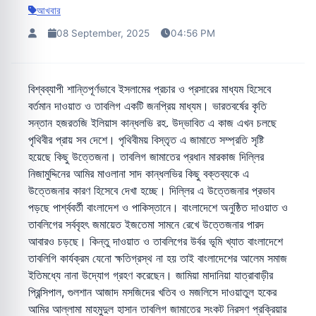
আখবার
08 September, 2025
04:56 PM
বিশ্বব্যাপী শান্তিপূর্ণভাবে ইসলামের প্রচার ও প্রসারের মাধ্যম হিসেবে
বর্তমান দাওয়াত ও তাবলিগ একটি জনপ্রিয় মাধ্যম। ভারতবর্ষের কৃতি
সন্তান হজরতজি ইলিয়াস কান্ধলভি রহ. উদ্ভাবিত এ কাজ এখন চলছে
পৃথিবীর প্রায় সব দেশে। পৃথিবীময় বিস্তৃত এ জামাতে সম্প্রতি সৃষ্টি
হয়েছে কিছু উত্তেজনা। তাবলিগ জামাতের প্রধান মারকাজ দিল্লির
নিজামুদ্দিনের আমির মাওলানা সাদ কান্ধলভির কিছু বক্তব্যকে এ
উত্তেজনার কারণ হিসেবে দেখা হচ্ছে। দিল্লির এ উত্তেজনার প্রভাব
পড়ছে পার্শ্ববর্তী বাংলাদেশ ও পাকিস্তানে। বাংলাদেশে অনুষ্ঠিত দাওয়াত ও
তাবলিগের সর্ববৃহৎ জমায়েত ইজতেমা সামনে রেখে উত্তেজনার পারদ
আবারও চড়ছে। কিন্তু দাওয়াত ও তাবলিগের উর্বর ভূমি খ্যাত বাংলাদেশে
তাবলিগি কার্যক্রম যেনো ক্ষতিগ্রস্থ না হয় তাই বাংলাদেশের আলেম সমাজ
ইতিমধ্যে নানা উদ্যোগ গ্রহণ করেছেন। জামিয়া মাদানিয়া যাত্রাবাড়ীর
প্রিন্সিপাল, গুলশান আজাদ মসজিদের খতিব ও মজলিসে দাওয়াতুল হকের
আমির আল্লামা মাহমুদুল হাসান তাবলিগ জামাতের সংকট নিরসণ প্রক্রিয়ার