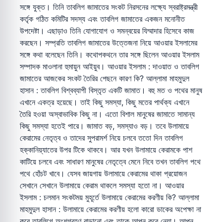
সঙ্গে যুক্ত। তিনি তাবলিগ জামাতের সংকট নিরসনের লক্ষ্যে স্বরাষ্ট্রমন্ত্রী
কর্তৃক গঠিত কমিটির সদস্য এবং তাবলিগ জামাতের একজন মনোনীত
উপদেষ্টা। এছাড়াও তিনি যোগাযোগ ও সমন্বয়ের যিম্মাদার হিসেবে কাজ
করছেন। সম্প্রতি তাবলিগ জামাতের উত্তেজনা নিয়ে আওয়ার ইসলামের
সঙ্গে কথা বলেছেন তিনি। কথোপকথনে তার সঙ্গে ছিলেন আওয়ার ইসলাম
সম্পাদক মাওলানা হুমায়ুন আইয়ুব। আওয়ার ইসলাম : দাওয়াত ও তাবলিগ
জামাতের আজকের সংকট তৈরির পেছনে কারণ কি? আল্লামা মাহমুদুল
হাসান : তাবলিগ বিশ্বব্যাপী বিস্তৃত একটি জামাত। বহু মত ও পথের মানুষ
এখানে একত্র হয়েছে। তাই কিছু সমস্যা, কিছু মতের পার্থক্য এখানে
তৈরি হওয়া অস্বাভাবিক কিছু না। এতো বিশাল মানুষের জামাতে সামান্য
কিছু সমস্যা হতেই পারে। জামাত বড়, সমস্যাও বড়। তবে উলামায়ে
কেরামের নেতৃত্ব ও তাদের সুপরামর্শ নিয়ে চলবে ততো দিন তাবলিগ
হক্কানিয়্যাতের উপর টিকে থাকবে। আর যখন উলামায়ে কেরামকে পাশ
কাটিয়ে চলবে এবং সাধারণ মানুষের নেতৃত্বে মেনে নিবে তখন তাবলিগ পথে
পথে হোঁচট খাবে। যেসব জায়গায় উলামায়ে কেরামের থাকা প্রয়োজন
সেখানে সেখানে উলামায়ে কেরাম থাকলে সমস্যা হতো না। আওয়ার
ইসলাম : চলমান সংকটময় মুহূর্তে উলামায়ে কেরামের করণীয় কি? আল্লামা
মাহমুদুল হাসান : উলামায়ে কেরামের করণীয় হলো কারো ডাকের অপেক্ষা না
করে তাবলিগে অংশগ্রহণ বাড়ানো এবং তাকে আপন করে নেয়া। আপন