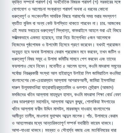
ব্যক্তি সম্পর্কে পরামর্শ (খ) অর্থনৈতিক বিষয়ক পরামর্শ (গ) সরকারের সঙ্গে
যোগাযোগ ও আলোচনা সংক্রান্ত পরামর্শ অথবা এ ধরনের কোনো
গুরুত্বপূর্ণ ও সংবেদনশীল সাময়িক বিষয়ে পরামর্শের সময় শুরার সদস্যগণ
ব্যতীত মুকিম বা অন্য কেউ উপস্থিত থাকতে পারবেন না। চার. আজকের
এই সভায় সবচেয়ে গুরুত্বপূর্ণ সিদ্ধান্ত, কাকরাইলে আহলে শুরা এই বিষয়ে
সর্বাত্মকভাবে একমত হয়েছেন, তারা নিচে উল্লেখিত ৫জন আলেমকে
নিজেদের পৃষ্ঠপোষক ও উপদেষ্টা হিসেবে গ্রহণ করেবেন। যখনই প্রয়োজন
অনুভূত হবে অথবা উলামায়ে কেরাম প্রয়োজন মনে করবেন, তখন জটিল ও
গুরুত্বপূর্ণ বিষয় সমূহ এ উলামা কমিটির সামনে পেশ করবেন এবং তাদের
ফয়সালাও মেনে নিবেন। মনোনীত ৫ আলেম হলেন, কওমি মাদরাসা সমূহের
সর্বোচ্চ নিয়ন্ত্রকারী সংস্থা আল হাইয়াতুল উলইয়া লিল জামিয়াতিল কওমিয়া
বাংলাদেশের কো-চেয়ারম্যান আল্লামা আশরাফআলী, জামিয়া ইসলামিয়া
দারুল উলূমমাদানিয়া যাত্রাবাড়িরমুহতামিম ও গুলশান সেন্ট্রাল (আজাদ)
মসজিদের খতিব আল্লামা মাহমূদুল হাসান, কওমি মাদরাসা শিক্ষা বোর্ড বেফা
কের ভারপ্রাপ্ত মহাসচিব, আল্লামা আব্দুল কুদ্দুছ, শোলাকিয়া ঈদগাহের
খতিব আল্লামা ফরীদ উদ্দিন মাসউদ, মারকাজুদ দাওয়াহ বাংলাদেশের
আমীনুত তালীম, মাওলানা মুহাম্মাদ আব্দুল মালেক। পাঁচ. উলামায়ে কেরাম
ও আহলেশুরার মধ্যে আন্তরিকতাপূর্ণ সম্পর্ক যথারীতি কায়েম থাকবে।
আসা-যাওয়া থাকবে। মহব্বত ও সৌহার্দ্য বজায় এবং মতবিনিময়ের ধারা