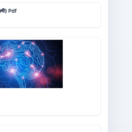
ংরেজী) Pdf