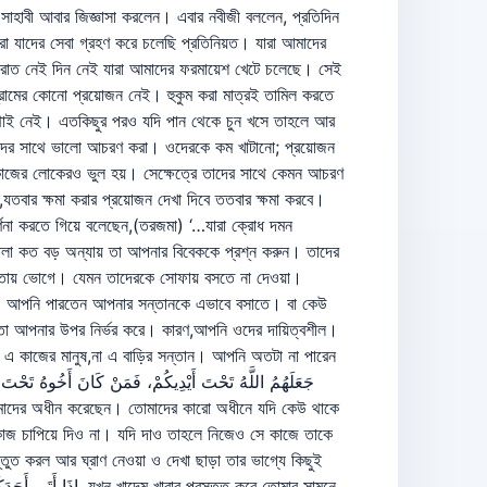
াহাবী আবার জিজ্ঞাসা করলেন। এবার নবীজী বললেন, প্রতিদিন
া যাদের সেবা গ্রহণ করে চলেছি প্রতিনিয়ত। যারা আমাদের
ে। রাত নেই দিন নেই যারা আমাদের ফরমায়েশ খেটে চলেছে। সেই
শ্রামের কোনো প্রয়োজন নেই। হুকুম করা মাত্রই তামিল করতে
 কথাই নেই। এতকিছুর পরও যদি পান থেকে চুন খসে তাহলে আর
,ওদের সাথে ভালো আচরণ করা। ওদেরকে কম খাটানো; প্রয়োজন
 কাজের লোকেরও ভুল হয়। সেক্ষেত্রে তাদের সাথে কেমন আচরণ
যতবার ক্ষমা করার প্রয়োজন দেখা দিবে ততবার ক্ষমা করবে।
্ণনা করতে গিয়ে বলেছেন,(তরজমা) ‘…যারা ক্রোধ দমন
তোলা কত বড় অন্যায় তা আপনার বিবেককে প্রশ্ন করুন। তাদের
্যতায় ভোগে। যেমন তাদেরকে সোফায় বসতে না দেওয়া।
য়েছে। আপনি পারতেন আপনার সন্তানকে এভাবে বসাতে। বা কেউ
 তো আপনার উপর নির্ভর করে। কারণ,আপনি ওদের দায়িত্বশীল।
 এ কাজের মানুষ,না এ বাড়ির সন্তান। আপনি অতটা না পারেন
কাজ চাপিয়ে দিও না। যদি দাও তাহলে নিজেও সে কাজে তাকে
ুত করল আর ঘ্রাণ নেওয়া ও দেখা ছাড়া তার ভাগ্যে কিছুই