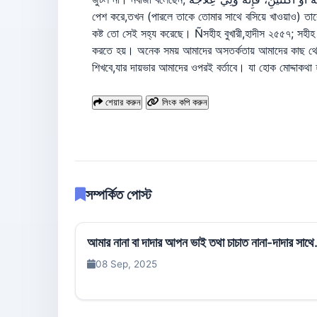
পেশ করে,তখন (পারলে তাকে তোমার সাথে বসিয়ে খাওয়াও) তা
কষ্ট তো সেই সহ্য করেছে। Ñসহীহ বুখারী,হাদীস ২৫৫৭; সহী
করতে হয়। অনেক সময় আমাদের অসতর্কতায় আমাদের কাছ থেকেই
শিখবে,যার দায়ভার আমাদের ওপরই বর্তাবে। যা হোক মোদ্দাকথ
শেয়ার করুন
লিংক কপি করুন
সম্পর্কিত পোস্ট
আমার নানা বা দাদার আপন ভাই তথা চাচাত নানা-দাদার সাথে.
08 Sep, 2025