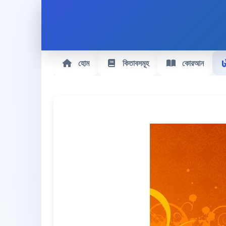
হোম
কিতাবসমূহ
কোরআন