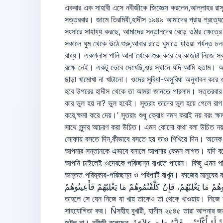
একবার এক সাহাবী এসে নবীজীকে জিজ্ঞেস করলেন,আল্লাহর রাস
সত্তরবার। জামে তিরমিযী,হাদীস ১৯৪৯ আমাদের প্রায় প্রত্য
সংসারে সাহায্য করছে, আমাদের সন্তানদের বেড়ে ওঠার ক্ষেত্
সকালে ঘুম থেকে উঠে শুরু,আবার রাতে ঘুমাতে যাওয়া পর্যন্ত
বাধ্য। একগ্লাস পানি আনা থেকে শুরু করে যে কাজটা নিজে স
রক্ষে নেই। একটু ভেবে দেখেছি,ওর স্থানে যদি আমি হতাম। আ
ছাড়া খামোখা না খাটানো। ওদের সুবিধা-অসুবিধা অনুধাবন ক
হবে উপরের হাদীস থেকে তা আমরা জানতে পারলাম। সত্তরবার পর্য
কার ভুল হয় না? ভুল হবেই। সুতরাং তাদের ভুল হয়ে গেলে রা
করে,ক্ষমা করে দেয়।’ সুতরাং শুধু ক্রোধ দমন করাই নয় বরং
সাথে সুন্দর আচরণ করা উচিত। এমন কোনো কথা বলা উচিত নয়,
সোফায় বসতে দিন,কীভাবে বসতে হয় তাও শিখিয়ে দিন। অনেক ম
আপনার সন্তানকে এভাবে বসালে আপনার কেমন লাগত। যদি বলেনÑ
আপনি চাইলেই ওদেরকে পরিচ্ছন্ন রাখতে পারেন। কিছু এমন পর
অন্তত পরিষ্কার-পরিচ্ছন্ন ও পরিপাটি রাখুন। কাজের মানুষের কথা তো দূরে থাক। টাকায় কেনা গোল
سْهُ مِمَّا يَلْبَسُ، وَلاَ تُكَلِّفُوهُمْ مَا يَغْلِبُهُمْ، فَإِنْ كَلَّفْتُمُوهُمْ مَا يَغْلِبُهُمْ فَأَعِينُوهُمْ
তাহলে সে যেন নিজে যা খায় তাকেও তা থেকে খাওয়ায়। নিজ
সাহযোগিতা কর। Ñসহীহ বুখারী, হাদীস ২৫৪৫ তারা আপনার জন্য 
জুটল না। নবীজী বলেছেন, إِذَا أَتَى أَحَدَكُمْ خَادِمُهُ بِطَعَامِهِ، فَإِنْ لَمْ يُجْلِسْهُ مَعَهُ، فَليُنَاوِلْهُ لُقْمَةً أَوْ لُقْمَتَيْنِ أَوْ أُكْلَةً أَوْ أُكْلَتَيْنِ، فَإِنَّهُ وَلِيَ عِلاَجَهُ. যখন খাদেম খাবার প্রস্তুত করে তোমার সামনে