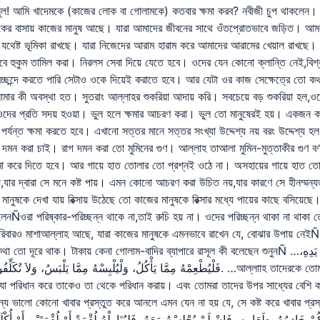
ূল! আমি খাদেমকে (কাজের লোক বা গোলামকে) কতবার ক্ষমা করব? নবীজী চুপ থাকলেন। স
েকের বাসায় কাজের মানুষ আছে। যারা আমাদের জীবনের সাথে ওঁতপ্রোতভাবে জড়িত। আমর
রে যথেষ্ট ভূমিকা রাখছে। যারা নিজেদের আরাম হারাম করে আমাদের আরামের খেয়াল রাখছ
 চলবে হুকুম তামিল করা। নিরলস সেবা দিয়ে যেতে হবে। ওদের যেন কোনো ক্লান্তি নেই,বি
্বচ্ছন্দে করতে পারি সেটাও ওকে দিয়েই করাতে হবে। আর যেটা ওর কাজ সেক্ষেত্রে তো
মার কী অবস্থা হত। সুতরাং আল্লাহর শুকরিয়া আদায় করি। সবচেয়ে বড় শুকরিয়া হল
রে ওদের প্রতি সদয় হওয়া। ভুল হলে ক্ষমার আচরণ করা। ভুল তো মানুষেরই হয়। একজন
ন্ত ক্ষমা করতে হবে। এখানো সত্তর মানে সত্তর সংখ্যা উদ্দেশ্য নয় বরং উদ্দেশ্য হল,
গ দমন করা চাই। রাগ দমন করা তো মুমিনের গুণ। আল্লাহ তাআলা মুমিন-মুত্তাকীর গুণ বর
 ক্ষমা করে দিতে হবে। আর গায়ে হাত তোলার তো প্রশ্নই ওঠে না। অসহায়ের গায়ে হাত 
যার দ্বারা সে মনে কষ্ট পায়। এমন কোনো আচরণ করা উচিত নয়,যার কারণে সে হীনম্মন
ানুষকে দেখা যায় রিক্সায় উঠেছে তো কাজের মানুষকে রিক্সার মধ্যে পায়ের কাছে বসি
ওরা পরিষ্কার-পরিচ্ছন্ন থাকে না,তাই রুচি হয় না। ওদের পরিচ্ছন্ন থাকা না থাকা
িবারও মাশাআল্লাহ আছে, যারা কাজের মানুষকে এমনভাবে রাখেন যে, বোঝার উপায় নেইÑ
াম-বাদির ব্যাপারে রাসূল কী বলেছেন শুনুনÑ …جَعَلَهُمُ اللَّهُ تَحْتَ أَيْدِيكُمْ، فَمَنْ كَانَ أَخُوهُ تَحْتَ يَدِهِ،
فَلْيُطْعِمْهُ مِمَّا يَأْكُلُ، وَلْيُلْبِ. …আল্লাাহ তাদেরকে তোমাদের অধীন করেছেন। তোমাদের কারো অধীনে যদি কেউ থাকে
ে যা পরিধান করে তাকেও তা থেকে পরিধান করায়। এবং তোমরা তাদের উপর সাধ্যের বেশি 
ভালো কোনো খাবার প্রস্তুত করে আনলে এমন যেন না হয় যে, সে কষ্ট করে খাবার প্রস্ত