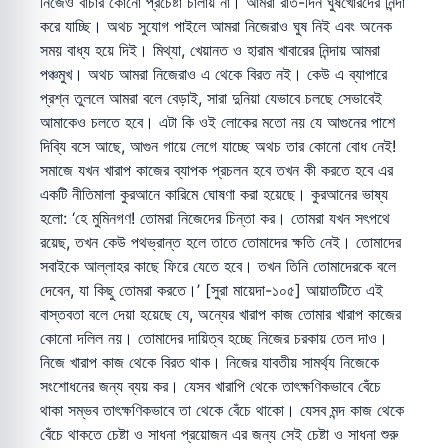
নিজেও বাঁচার কোনো প্রচেষ্টা চালায় না। আমরা রাত-দিন ঘুষখোরদের নিন্দা
করে যাচ্ছি। অথচ সুযোগ পাইলে আমরা নিজেরাও ঘুষ নিই এবং অনেক
সময় বাধ্য হয়ে দিই। মিথ্যা, খেয়ানত ও হারাম খাবারের নিন্দায় আমরা
পঞ্চমুখ। অথচ আমরা নিজেরাও এ থেকে বিরত নই। কেউ এ ব্যাপারে
প্রশ্ন তুললে আমরা বলে বেড়াই, সারা দুনিয়া যেভাবে চলছে সেভাবেই
আমাকেও চলতে হবে। এটা কি ওই লোকের মতো নয় যে আগুনের পাশে
দিব্যি বসে আছে, আগুন গায়ে লেগে যাচ্ছে অথচ তার কোনো বোধ নেই!
সমাজে যখন খারাপ কাজের ব্যাপক প্রচলন হবে তখন কী করতে হবে এর
একটি নীতিমালা কুরআনে কারিমে ঘোষণা করা হয়েছে। কুরআনের ভাষ্য
হলো: ‘হে মুমিনগণ! তোমরা নিজেদের চিন্তা কর। তোমরা যখন সৎপথে
রয়েছ, তখন কেউ পথভ্রান্ত হলে তাতে তোমাদের ক্ষতি নেই। তোমাদের
সবাইকে আল্লাহর কাছে ফিরে যেতে হবে। তখন তিনি তোমাদেরকে বলে
দেবেন, যা কিছু তোমরা করতে।’ [সুরা মায়েদা-১০৫] আয়াতটিতে এই
বাস্তবতা বলে দেয়া হয়েছে যে, অন্যের খারাপ কাজ তোমার খারাপ কাজের
কোনো দলিল নয়। তোমাদের দায়িত্ব হচ্ছে নিজের চরকায় তেল দাও।
নিজে খারাপ কাজ থেকে বিরত থাক। নিজের যাবতীয় সামর্থ্য নিজেকে
সংশোধনের জন্য ব্যয় কর। যেসব খারাপি থেকে তাৎক্ষণিকভাবে বেঁচে
থাকা সম্ভব তাৎক্ষণিকভাবে তা থেকে বেঁচে থাকো। যেসব মন্দ কাজ থেকে
বেঁচে থাকতে চেষ্টা ও সাধনা প্রয়োজন এর জন্য সেই চেষ্টা ও সাধনা শুরু