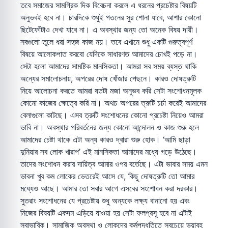
তবে সমাজের সামগ্রিক দিক বিবেচনা করলে এ ধরনের প্রচেষ্টার বিষয়টি
অনুভবই হবে না। চারদিকে শুধুই পতনের সুর শোনা যাবে, আশার কোনো
ছিটেফোঁটাও দেখা যাবে না। এ অবস্থার জন্য তো অনেক বিষয় দায়ী।
সবগুলো তুলে ধরা সহজ কাজ নয়। তবে এখানে শুধু একটি গুরুত্বপূর্ণ
বিষয়ে আলোকপাত করবো যেদিকে সাধারণত আমাদের চোখই পড়ে না।
সেটা হলো আমাদের সামষ্টিক মানসিকতা। আমরা সব সময় ব্যস্ত থাকি
অন্যের সমালোচনায়, অপরের দোষ খোঁজার পেছনে। কারও দোষত্রুটি
নিয়ে আলোচনা করতে আমরা যতটা মজা অনুভব করি সেটা সংশোধনমূলক
কোনো কাজের ক্ষেত্রে করি না। অথচ অপরের ত্রুটি চর্চা করেই আমাদের
বেলাগুলো কাটছে। এসব ত্রুটি সংশোধনের কোনো প্রচেষ্টা নিয়েও আমরা
ভাবি না। অবস্থার পরিবর্তনের জন্য কোনো আন্দোলন ও কাজ শুরু হলে
আমাদের চেষ্টা থাকে এটা অন্য কারও দ্বারা শুরু হোক। ‘আমি ছাড়া
দুনিয়ার সব লোক খারাপ’ এই মানসিকতা আমাদের মধ্যে গড়ে উঠেছে।
তাদের সংশোধন করার দায়িত্ব আমার ওপর বর্তেছে। এটা ভাবার সময় এমন
ভাবনা খুব কম লোকের ভেতরেই আসে যে, কিছু দোষত্রুটি তো আমার
মধ্যেও আছে। আমার তো সবার আগে এসবের সংশোধন করা দরকার।
সুতরাং সংশোধনের যে প্রচেষ্টায় শুধু অন্যকে লক্ষ্য বানানো হয় এবং
নিজের বিষয়টি একদম এড়িয়ে যাওয়া হয় সেটা ফলপ্রসূ হবে না এটাই
স্বাভাবিক। সামাজিক অবস্থা ও লোকদের কর্মপদ্ধতিতে সবচেয়ে ভয়াবহ