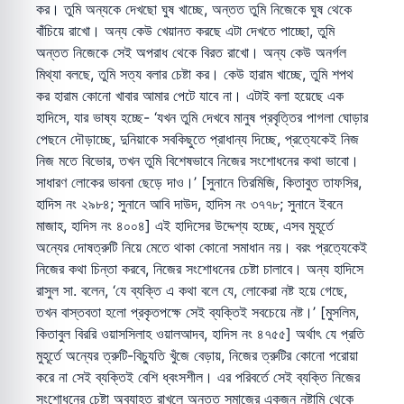
কর। তুমি অন্যকে দেখছো ঘুষ খাচ্ছে, অন্তত তুমি নিজেকে ঘুষ থেকে
বাঁচিয়ে রাখো। অন্য কেউ খেয়ানত করছে এটা দেখতে পাচ্ছো, তুমি
অন্তত নিজেকে সেই অপরাধ থেকে বিরত রাখো। অন্য কেউ অনর্গল
মিথ্যা বলছে, তুমি সত্য বলার চেষ্টা কর। কেউ হারাম খাচ্ছে, তুমি শপথ
কর হারাম কোনো খাবার আমার পেটে যাবে না। এটাই বলা হয়েছে এক
হাদিসে, যার ভাষ্য হচ্ছে- ‘যখন তুমি দেখবে মানুষ প্রবৃত্তির পাগলা ঘোড়ার
পেছনে দৌড়াচ্ছে, দুনিয়াকে সবকিছুতে প্রাধান্য দিচ্ছে, প্রত্যেকেই নিজ
নিজ মতে বিভোর, তখন তুমি বিশেষভাবে নিজের সংশোধনের কথা ভাবো।
সাধারণ লোকের ভাবনা ছেড়ে দাও।’ [সুনানে তিরমিজি, কিতাবুত তাফসির,
হাদিস নং ২৯৮৪; সুনানে আবি দাউদ, হাদিস নং ৩৭৭৮; সুনানে ইবনে
মাজাহ, হাদিস নং ৪০০৪] এই হাদিসের উদ্দেশ্য হচ্ছে, এসব মুহূর্তে
অন্যের দোষত্রুটি নিয়ে মেতে থাকা কোনো সমাধান নয়। বরং প্রত্যেকেই
নিজের কথা চিন্তা করবে, নিজের সংশোধনের চেষ্টা চালাবে। অন্য হাদিসে
রাসুল সা. বলেন, ‘যে ব্যক্তি এ কথা বলে যে, লোকেরা নষ্ট হয়ে গেছে,
তখন বাস্তবতা হলো প্রকৃতপক্ষে সেই ব্যক্তিই সবচেয়ে নষ্ট।’ [মুসলিম,
কিতাবুল বিররি ওয়াসসিলাহ ওয়ালআদব, হাদিস নং ৪৭৫৫] অর্থাৎ যে প্রতি
মুহূর্তে অন্যের ত্রুটি-বিচ্যুতি খুঁজে বেড়ায়, নিজের ত্রুটির কোনো পরোয়া
করে না সেই ব্যক্তিই বেশি ধ্বংসশীল। এর পরিবর্তে সেই ব্যক্তি নিজের
সংশোধনের চেষ্টা অব্যাহত রাখলে অন্তত সমাজের একজন নষ্টামি থেকে