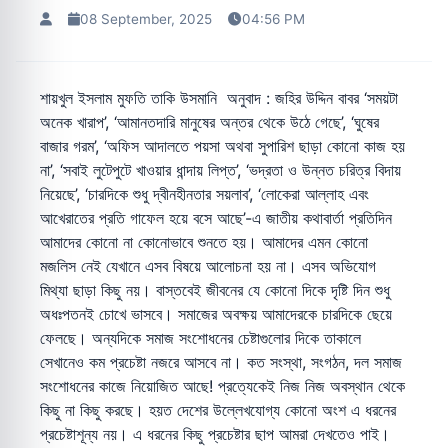
08 September, 2025
04:56 PM
শায়খুল ইসলাম মুফতি তাকি উসমানি অনুবাদ : জহির উদ্দিন বাবর ‘সময়টা
অনেক খারাপ’, ‘আমানতদারি মানুষের অন্তর থেকে উঠে গেছে’, ‘ঘুষের
বাজার গরম’, ‘অফিস আদালতে পয়সা অথবা সুপারিশ ছাড়া কোনো কাজ হয়
না’, ‘সবাই লুটেপুটে খাওয়ার ধান্দায় লিপ্ত’, ‘ভদ্রতা ও উন্নত চরিত্র বিদায়
নিয়েছে’, ‘চারদিকে শুধু দ্বীনহীনতার সয়লাব’, ‘লোকেরা আল্লাহ এবং
আখেরাতের প্রতি গাফেল হয়ে বসে আছে’-এ জাতীয় কথাবার্তা প্রতিদিন
আমাদের কোনো না কোনোভাবে শুনতে হয়। আমাদের এমন কোনো
মজলিস নেই যেখানে এসব বিষয়ে আলোচনা হয় না। এসব অভিযোগ
মিথ্যা ছাড়া কিছু নয়। বাস্তবেই জীবনের যে কোনো দিকে দৃষ্টি দিন শুধু
অধঃপতনই চোখে ভাসবে। সমাজের অবক্ষয় আমাদেরকে চারদিকে ছেয়ে
ফেলছে। অন্যদিকে সমাজ সংশোধনের চেষ্টাগুলোর দিকে তাকালে
সেখানেও কম প্রচেষ্টা নজরে আসবে না। কত সংস্থা, সংগঠন, দল সমাজ
সংশোধনের কাজে নিয়োজিত আছে! প্রত্যেকেই নিজ নিজ অবস্থান থেকে
কিছু না কিছু করছে। হয়ত দেশের উল্লেখযোগ্য কোনো অংশ এ ধরনের
প্রচেষ্টাশূন্য নয়। এ ধরনের কিছু প্রচেষ্টার ছাপ আমরা দেখতেও পাই।