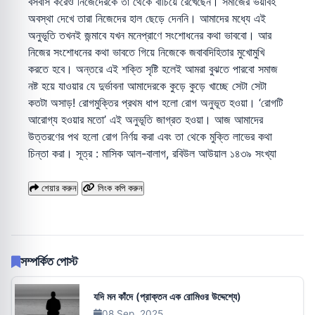
বসবাস করেও নিজেদেরকে তা থেকে বাঁচিয়ে রেখেছেন। সমাজের ভয়াবহ
অবস্থা দেখে তারা নিজেদের হাল ছেড়ে দেননি। আমাদের মধ্যে এই
অনুভূতি তখনই জন্মাবে যখন মনেপ্রাণে সংশোধনের কথা ভাববো। আর
নিজের সংশোধনের কথা ভাবতে গিয়ে নিজেকে জবাবদিহিতার মুখোমুখি
করতে হবে। অন্তরে এই শক্তি সৃষ্টি হলেই আমরা বুঝতে পারবো সমাজ
নষ্ট হয়ে যাওয়ার যে দুর্ভাবনা আমাদেরকে কুড়ে কুড়ে খাচ্ছে সেটা সেটা
কতটা অসাড়! রোগমুক্তির প্রথম ধাপ হলো রোগ অনুভূত হওয়া। ‘রোগটি
আরোগ্য হওয়ার মতো’ এই অনুভূতি জাগ্রত হওয়া। আজ আমাদের
উত্তরণের পথ হলো রোগ নির্ণয় করা এবং তা থেকে মুক্তি লাভের কথা
চিন্তা করা। সূত্র : মাসিক আল-বালাগ, রবিউল আউয়াল ১৪৩৯ সংখ্যা
শেয়ার করুন
লিংক কপি করুন
সম্পর্কিত পোস্ট
যদি মন কাঁদে (প্রাক্তন এক রোমিওর উদ্দেশ্যে)
08 Sep, 2025