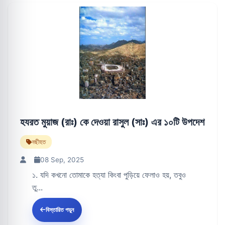
হযরত মুয়াজ (রাঃ) কে দেওয়া রাসুল (সাঃ) এর ১০টি উপদেশ
নছীহত
08 Sep, 2025
১. যদি কখনো তোমাকে হত্যা কিংবা পুড়িয়ে ফেলাও হয়, তবুও
তু...
বিস্তারিত পড়ুন