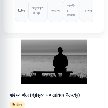
আক্বীদা
অনুবাদকৃত
সব
অন্যান্য
/
আখবার
আসআ
বইসমূহ
বিশ্বাস
যদি মন কাঁদে (প্রাক্তন এক রোমিওর উদ্দেশ্যে)
নছীহত