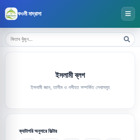
কওমী মাদ্রাসা
ইসলামী ব্লগ
ইসলামী জ্ঞান, তালীম ও নসীহত সম্পর্কিত লেখাসমূহ
ক্যাটাগরি অনুসারে ফিল্টার