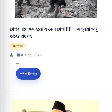
খেলার নামে শুরু হলো এ কোন খেলা!!!!! - আল্লামা আবু
তাহের মিছবাহ
নছীহত
08 Sep, 2025
...
বিস্তারিত পড়ুন