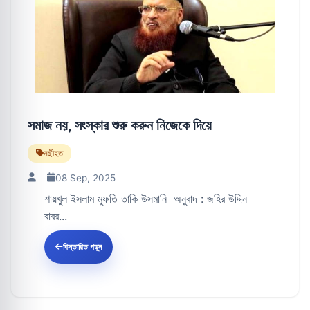
সমাজ নয়, সংস্কার শুরু করুন নিজেকে দিয়ে
নছীহত
08 Sep, 2025
শায়খুল ইসলাম মুফতি তাকি উসমানি অনুবাদ : জহির উদ্দিন
বাবর...
বিস্তারিত পড়ুন