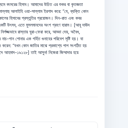
ধ্যমে বৎসরের হিসাব। আমাদের উচিত এর শুকর বা কৃতজ্ঞতা
লাল্লাহু আলাইহি ওয়া-সাল্লাম ইরশাদ করে: “যে, ব্যক্তি কোন
কালের হিসাবের প্রস্তুতির প্রয়োজন। দিন-রাত এবং কবর
র একটি উৎসব, এতে মুসলমানদের অংশ গ্রহণ হারাম। [আবূ দাঊদ
্লজ্জভাবে রাস্তায় ঘুরা-ফেরা করে, আড্ডা দেয়, অবৈধ,
ীর নাচ-গান শোনার এক গর্হিত গুনাহের পরিবেশ সৃষ্টি হয়। যা
শাদ করেন: “যখন কোন জাতির মাঝে প্রকাশ্যে পাপ সংগঠিত হয়
াদে আহমাদ-১৯১২৮] তাই আসুন! নিজেরা জিম্মাদার হয়ে