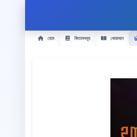
হোম
কিতাবসমূহ
কোরআন