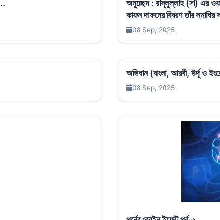
..
অনুচ্ছেদ : রাসূলুল্লাহ (সা) এর
কাফন দাফনের বিবরণ তাঁর সমাধির স্থ
08 Sep, 2025
অভিধান (বাংলা, আরবী, উর্দূ ও ই
08 Sep, 2025
পর্নের ব্রেইন ইফেক্ট পর্ব-১