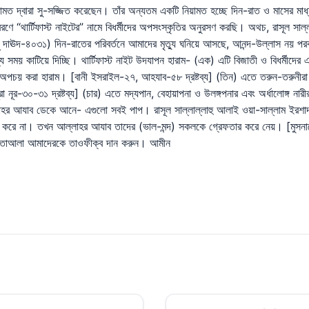
ামত দ্বারা সু-সজ্জিত করেছেন। তাঁর অন্যতম একটি নিয়ামত হচ্ছে দিন-রাত ও মাসের মা
ে “থার্টিফাস্ট নাইটের” নামে বিধর্মীদের অপসংস্কৃতির অনুরসণ করছি। অথচ, রাসূল সাল্
ূ দাঊদ-৪০৩১) দিন-রাতের পরিবর্তনে আমাদের মৃত্যু ঘনিয়ে আসছে, আনন্দ-উল্লাস নয় পর
সময় কাটিয়ে দিচ্ছি। থার্টিফাস্ট নাইট উদযাপন হারাম- (এক) এটি বিজাতী ও বিধর্মীদে
পচয় করা হারাম। [বানী ইসরাইল-২৭, আহযাব-৫৮ দ্রষ্টব্য] (তিন) এতে তরুন-তরুনীরা নির
সূরা নূর-৩০-৩১ দ্রষ্টব্য] (চার) এতে মদ্যপান, বেহায়াপনা ও উলঙ্গপনার এবং অর্ধালোঙ্গ নার
 আল্লাহর আযাব ডেকে আনে- এগুলো সবই পাপ। রাসূল সাল্লাল্লাহু আলাই ওয়া-সাল্লাম ইর
বন্ধ করে না। তখন আল্লাহর আযাব তাদের (ভাল-মন্দ) সকলকে গ্রেফতার করে নেয়। [মুসন
াহ তাআলা আমাদেরকে তাওফীক্ব দান করুন। আমীন