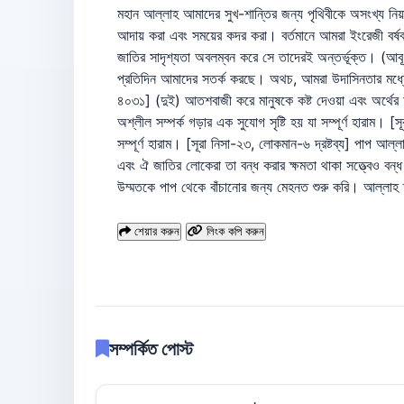
মহান আল্লাহ আমাদের সুখ-শান্তির জন্য পৃথিবীকে অসংখ্য নিয়
আদায় করা এবং সময়ের কদর করা। বর্তমানে আমরা ইংরেজী বর্ষবরণ
জাতির সাদৃশ্যতা অবলম্বন করে সে তাদেরই অন্তর্ভূক্ত। (আব
প্রতিদিন আমাদের সতর্ক করছে। অথচ, আমরা উদাসিনতার মধ্যে 
৪০৩১] (দুই) আতশবাজী করে মানুষকে কষ্ট দেওয়া এবং অর্থের অ
অশ্লীল সম্পর্ক গড়ার এক সুযোগ সৃষ্টি হয় যা সম্পূর্ণ হারাম। [
সম্পূর্ণ হারাম। [সূরা নিসা-২৩, লোকমান-৬ দ্রষ্টব্য] পাপ
এবং ঐ জাতির লোকেরা তা বন্ধ করার ক্ষমতা থাকা সত্ত্বেও 
উম্মতকে পাপ থেকে বাঁচানোর জন্য মেহনত শুরু করি। আল্ল
শেয়ার করুন
লিংক কপি করুন
সম্পর্কিত পোস্ট