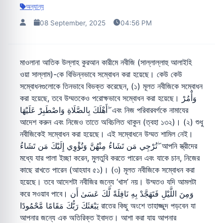
অন্যান্য
08 September, 2025
04:56 PM
মাওলানা আতিক উল্লাহ কুরআন কারীমে নবীজি (সাল্লাল্লাহু আলাইহি
ওয়া সাল্লাম)-কে বিভিন্নভাবে সম্বোধন করা হয়েছে। কেউ কেউ
সম্বোধনগুলোকে তিনভাবে বিভক্ত করেছেন, (১) মূলত নবীজিকে সম্বোধন
করা হয়েছে, তবে উম্মতকেও পরোক্ষভাবে সম্বোধন করা হয়েছে। وَأْمُرْ
أَهْلَكَ بِالصَّلَاةِ وَاصْطَبِرْ عَلَيْهَا ۖ এবং নিজ পরিবারবর্গকে নামাযের
আদেশ করুন এবং নিজেও তাতে অবিচলিত থাকুন (ত্বহা ১৩২)। (২) শুধু
নবীজিকেই সম্বোধন করা হয়েছে। এই সম্বোধনে উম্মত শামিল নেই।
تُرْجِي مَن تَشَاءُ مِنْهُنَّ وَتُؤْوِي إِلَيْكَ مَن تَشَاءُ ۖ আপনি স্ত্রীদের
মধ্যে যার পালা ইচ্ছা করেন, মুলতুবি করতে পারেন এবং যাকে চান, নিজের
কাছে রাখতে পারেন (আহযাব ৫১)। (৩) মূলত নবীজিকে সম্বোধন করা
হয়েছে। তবে আদেশটা নবীজির জন্যে ‘খাস’ নয়। উম্মতও যদি আমলটা
করে সওয়াব পাবে। وَمِنَ اللَّيْلِ فَتَهَجَّدْ بِهِ نَافِلَةً لَّكَ عَسَىٰ أَن
يَبْعَثَكَ رَبُّكَ مَقَامًا مَّحْمُودًا রাতের কিছু অংশে তাহাজ্জুদ পড়বেন যা
আপনার জন্যে এক অতিরিক্ত ইবাদত। আশা করা যায় আপনার