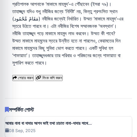
প্রতিপালক আপনাকে ‘মাকামে মাহমুদ’-এ পৌঁছাবেন (ইসরা ৭৯)।
তাহাজ্জুদ যদিও শুধু নবীজির জন্যে ‘নির্দিষ্ট’ নয়, কিন্তু প্রশংসিত স্থান
(مَقَامً مَّحْمُود) নবীজির জন্যেই নির্ধারিত। উম্মত ‘মাকামে মাহমুদ’-এর
স্তরে উঠতে পারবে না। এটা নবীজির বিশেষ সম্মানজনক ‘অবস্থান’।
নবীজি তাহাজ্জুদ পড়ে মাকামে মাহমুদ লাভ করবেন। উম্মত কী পাবে?
উম্মত মাকামে মাহমুদের স্তরে উন্নীত হতে না পারলেও, কেয়ামতের দিন
মাকামে মাহমুদের কিছু সুবিধা ভোগ করতে পারবে। একটি সুবিধা হল
‘শাফায়াত’। তাহাজ্জুদগুজার তার পরিবার ও পরিজনের জন্যে শাফায়াত বা
সুপারিশ করতে পারবে।
শেয়ার করুন
লিংক কপি করুন
সম্পর্কিত পোস্ট
আমার নানা বা দাদার আপন ভাই তথা চাচাত নানা-দাদার সাথে...
08 Sep, 2025